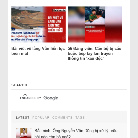
Bài viết về làng Vân liên tục
56 Đảng viên, Cán bộ bị cáo
biến mất
buộc tiếp tay lan truyền
thông tin ‘xấu độc’
SEARCH
LATEST
POPULAR
COMMENTS
TAGS
Bắc ninh: Ông Nguyễn Văn Dũng bị xử lý, câu
hỏi nào còn bỏ ngỏ?