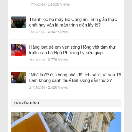
17/06/2026
- 14.528 Views
Thanh lọc bộ máy Bộ Công an: Tinh giản thực
chất hay vẫn là màn trình diễn lấy lệ?
16/06/2026
- 4.942 Views
Hàng loạt trẻ em ven sông Hồng viết tâm thư
khẩn cầu bà Ngô Phương Ly cứu giúp
28/05/2026
- 3.779 Views
“Nhà là để ở, không phải để tích sản”: Vì sao Tô
Lâm không đánh thuế Bất Động sản thứ 2?
24/05/2026
- 2.426 Views
TRUYỀN HÌNH