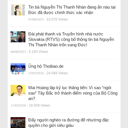
Tin bà Nguyễn Thị Thanh Nhàn đang ẩn náu tại
Đức đã được chính thức xác nhận
07/08/2023
- 15.070 Views
Đài phát thanh và Truyền hình nhà nước
Slovakia (RTVS) công bố thông tin bà Nguyễn
Thị Thanh Nhàn trốn sang Đức!
06/08/2023
- 5.165 Views
Ủng hộ Thoibao.de
15/02/2018
- 24.068 Views
Mai Hoàng lập kỷ lục thăng tiến: Vì sao “ngôi
sao” Tây Bắc trở thành điểm nóng của Bộ Công
an?
11/05/2026
- 18.509 Views
Đẩy người nghèo ra đường để nhường đặc
quyền cho giới siêu giàu