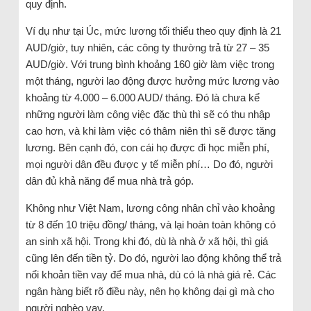
quy định.
Ví dụ như tại Úc, mức lương tối thiểu theo quy định là 21
AUD/giờ, tuy nhiên, các công ty thường trả từ 27 – 35
AUD/giờ. Với trung bình khoảng 160 giờ làm việc trong
một tháng, người lao động được hưởng mức lương vào
khoảng từ 4.000 – 6.000 AUD/ tháng. Đó là chưa kể
những người làm công việc đặc thù thì sẽ có thu nhập
cao hơn, và khi làm việc có thâm niên thì sẽ được tăng
lương. Bên cạnh đó, con cái họ được đi học miễn phí,
mọi người dân đều được y tế miễn phí… Do đó, người
dân đủ khả năng để mua nhà trả góp.
Không như Việt Nam, lương công nhân chỉ vào khoảng
từ 8 đến 10 triệu đồng/ tháng, và lại hoàn toàn không có
an sinh xã hội. Trong khi đó, dù là nhà ở xã hội, thì giá
cũng lên đến tiền tỷ. Do đó, người lao động không thể trả
nổi khoản tiền vay để mua nhà, dù có là nhà giá rẻ. Các
ngân hàng biết rõ điều này, nên họ không dại gì mà cho
người nghèo vay.