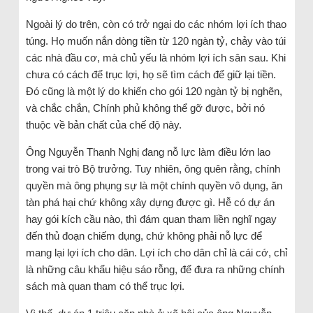
Ngoài lý do trên, còn có trở ngại do các nhóm lợi ích thao
túng. Họ muốn nắn dòng tiền từ 120 ngàn tỷ, chảy vào túi
các nhà đầu cơ, mà chủ yếu là nhóm lợi ích sân sau. Khi
chưa có cách để trục lợi, họ sẽ tìm cách để giữ lại tiền.
Đó cũng là một lý do khiến cho gói 120 ngàn tỷ bị nghẽn,
và chắc chắn, Chính phủ không thể gỡ được, bởi nó
thuộc về bản chất của chế độ này.
Ông Nguyễn Thanh Nghị đang nỗ lực làm điều lớn lao
trong vai trò Bộ trưởng. Tuy nhiên, ông quên rằng, chính
quyền mà ông phụng sự là một chính quyền vô dụng, ăn
tàn phá hại chứ không xây dựng được gì. Hễ có dự án
hay gói kích cầu nào, thì đám quan tham liền nghĩ ngay
đến thủ đoạn chiếm dụng, chứ không phải nỗ lực để
mang lại lợi ích cho dân. Lợi ích cho dân chỉ là cái cớ, chỉ
là những câu khẩu hiệu sáo rỗng, để đưa ra những chính
sách mà quan tham có thể trục lợi.