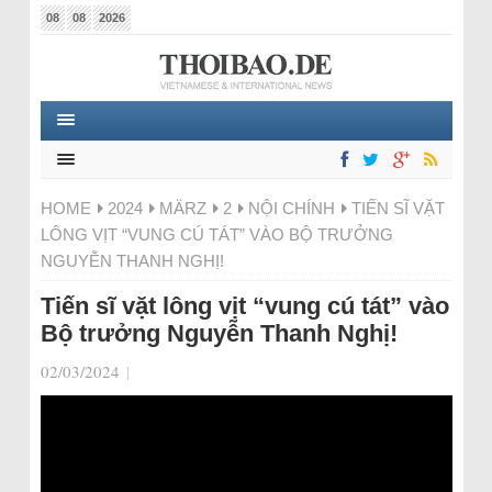
08
08
2026
HOME
2024
MÄRZ
2
NỘI CHÍNH
TIẾN SĨ VẶT
LÔNG VỊT “VUNG CÚ TÁT” VÀO BỘ TRƯỞNG
NGUYỄN THANH NGHỊ!
Tiến sĩ vặt lông vịt “vung cú tát” vào
Bộ trưởng Nguyễn Thanh Nghị!
02/03/2024
|