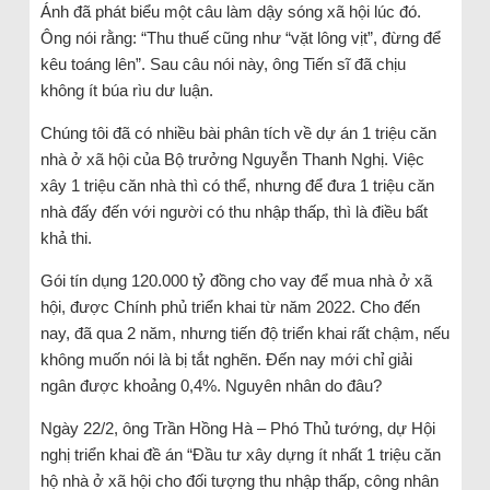
Ánh đã phát biểu một câu làm dậy sóng xã hội lúc đó.
Ông nói rằng: “Thu thuế cũng như “vặt lông vịt”, đừng để
kêu toáng lên”. Sau câu nói này, ông Tiến sĩ đã chịu
không ít búa rìu dư luận.
Chúng tôi đã có nhiều bài phân tích về dự án 1 triệu căn
nhà ở xã hội của Bộ trưởng Nguyễn Thanh Nghị. Việc
xây 1 triệu căn nhà thì có thể, nhưng để đưa 1 triệu căn
nhà đấy đến với người có thu nhập thấp, thì là điều bất
khả thi.
Gói tín dụng 120.000 tỷ đồng cho vay để mua nhà ở xã
hội, được Chính phủ triển khai từ năm 2022. Cho đến
nay, đã qua 2 năm, nhưng tiến độ triển khai rất chậm, nếu
không muốn nói là bị tắt nghẽn. Đến nay mới chỉ giải
ngân được khoảng 0,4%. Nguyên nhân do đâu?
Ngày 22/2, ông Trần Hồng Hà – Phó Thủ tướng, dự Hội
nghị triển khai đề án “Đầu tư xây dựng ít nhất 1 triệu căn
hộ nhà ở xã hội cho đối tượng thu nhập thấp, công nhân