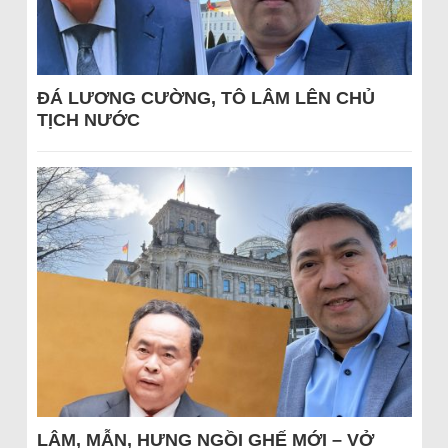
ĐÁ LƯƠNG CƯỜNG, TÔ LÂM LÊN CHỦ
TỊCH NƯỚC
LÂM, MẪN, HƯNG NGỒI GHẾ MỚI – VỞ