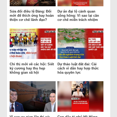
Sửa đổi điều lệ Đảng: Đổi
Dự án đại lộ cảnh quan
mới để thích ứng hay hoàn
sông hồng: Vì sao lại cần
thiện cơ chế lãnh đạo?
cơ chế miễn trách nhiệm
Chỉ thị mới về các hội: Siết
Dự thảo luật đất đai: Cải
kỷ cương hay thu hẹp
cách vì dân hay hợp thức
không gian xã hội
hóa quyền lực
Vì sao vụ gian lận thi cử
Con dâu tỷ phú Hồ Hùng