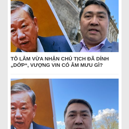
TÔ LÂM VỪA NHẬN CHỦ TỊCH ĐÃ DÍNH
„DỚP“, VƯỢNG VIN CÓ ÂM MƯU GÌ?