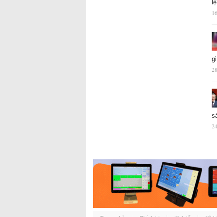
l
16
g
28
s
24