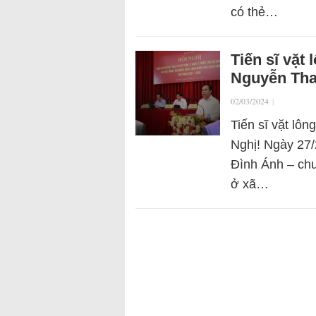
có thẻ…
Tiến sĩ vặt
Nguyễn Tha
02/03/2024
|
Tiến sĩ vặt lô
Nghị! Ngày 27/2
Đình Ánh – chu
ở xã…