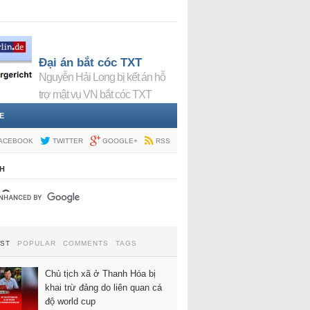
Đại án bắt cóc TXT
Nguyễn Hải Long bị kết án hỗ
trợ mật vụ VN bắt cóc TXT
E
ACEBOOK
TWITTER
GOOGLE+
RSS
H
EST
POPULAR
COMMENTS
TAGS
Chủ tịch xã ở Thanh Hóa bị
khai trừ đảng do liên quan cá
độ world cup