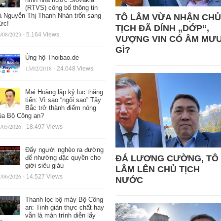
(RTVS) công bố thông tin
à Nguyễn Thị Thanh Nhàn trốn sang
TÔ LÂM VỪA NHẬN CHỦ
ức!
TỊCH ĐÃ DÍNH „DỚP“,
/08/2023
- 5.164 Views
VƯỢNG VIN CÓ ÂM MƯ
GÌ?
Ủng hộ Thoibao.de
15/02/2018
- 24.048 Views
Mai Hoàng lập kỷ lục thăng
tiến: Vì sao “ngôi sao” Tây
Bắc trở thành điểm nóng
ủa Bộ Công an?
/05/2026
- 18.497 Views
Đẩy người nghèo ra đường
ĐÁ LƯƠNG CƯỜNG, TÔ
để nhường đặc quyền cho
giới siêu giàu
LÂM LÊN CHỦ TỊCH
/06/2026
- 14.527 Views
NƯỚC
Thanh lọc bộ máy Bộ Công
an: Tinh giản thực chất hay
vẫn là màn trình diễn lấy