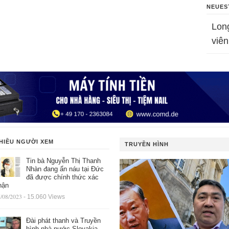
NEUES
Lon
viên
HIỀU NGƯỜI XEM
TRUYỀN HÌNH
Tin bà Nguyễn Thị Thanh
Nhàn đang ẩn náu tại Đức
đã được chính thức xác
hận
/08/2023
- 15.060 Views
Đài phát thanh và Truyền
hình nhà nước Slovakia