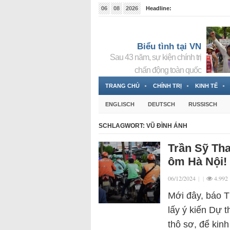
06
08
2026
Headline:
Tin bà Nguyễn Thị Thanh Nhàn đang ẩn náu tại Đức
Biểu tình tại VN
Sau 43 năm, sự kiện chính trị
chấn động toàn quốc
TRANG CHỦ
CHÍNH TRỊ
KINH TẾ
ENGLISCH
DEUTSCH
RUSSISCH
SCHLAGWORT:
VŨ ĐÌNH ÁNH
Trần Sỹ Tha
ôm Hà Nội!
06/12/2024
|
|
4.992
Mới đây, báo T
lấy ý kiến Dự 
thô sơ, để kin