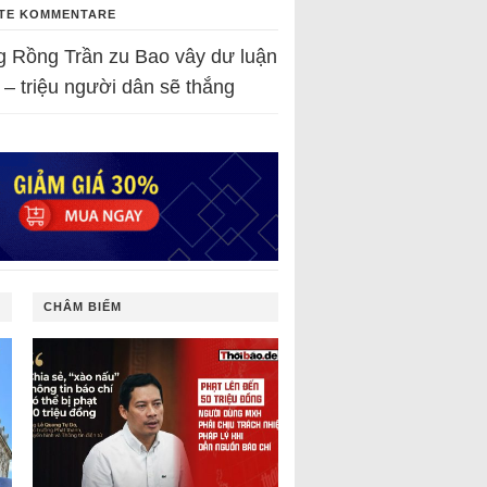
TE KOMMENTARE
g Rồng Trần
zu
Bao vây dư luận
 – triệu người dân sẽ thắng
CHÂM BIẾM