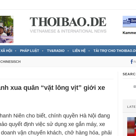
 đã được chính thức xác nhận
3 Jahren ago
XÃ HỘI
PHÁP LUẬT
TV&RADIO
LIÊN HỆ
TÀI TRỢ CHO THOIBAO.D
CHINESISCH
F
SEARC
nh xua quân “vặt lông vịt” giới xe
LAT
hanh Niên cho biết, chính quyền Hà Nội đang
thảo quyết định việc sử dụng xe gắn máy, xe
h doanh vận chuyển khách, chở hàng hóa, phải