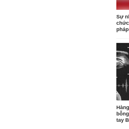
Sự n
chức
pháp
Hàng
bỗng
tay 