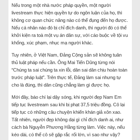
Nếu trong một nhà nước pháp quyền, một người
livestream thực hiện quyền tự do ngôn luận của họ, thì
không cơ quan chức năng nào có thể đụng đến họ được.
Nếu cá nhân nào đó bị chỉ đích danh, thì người đó có thể
khởi kiện ra toà một vụ án dân sự, với cáo buộc về tội vu
khống, xúc phạm, nhục mạ người khác.
Tuy nhiên, ở Việt Nam, Đảng Cộng sản sẽ không tuân
thủ luật pháp nếu cần. Ông Mai Tiến Dũng từng nói
“Chúng ta sai chúng ta xin lỗi, dân sai dân chịu hoàn toàn
trước pháp luật”. Trên thực tế, Đảng làm sai nhưng tự
cho là đúng, thì dân cũng chẳng làm gì được họ.
Mới đây, báo chí lại dậy sóng, khi người đẹp Nam Em
tiếp tục livestream sau khi bị phạt 37,5 triệu đồng. Cô lại
tiếp tục có những câu chuyện khiến khán giả xôn xao.
Tất nhiên, người đẹp không dại gì chỉ đích danh ai, như
cách bà Nguyễn Phương Hằng từng làm. Việc này, nếu
kéo dài, có thể cô sẽ gặp rắc rối lớn, vì sao như vậy?