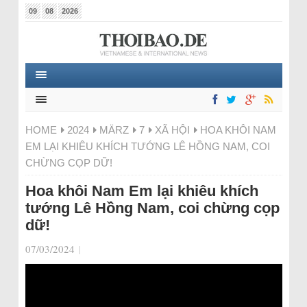
09
08
2026
HOME
2024
MÄRZ
7
XÃ HỘI
HOA KHÔI NAM
EM LẠI KHIÊU KHÍCH TƯỚNG LÊ HỒNG NAM, COI
CHỪNG CỌP DỮ!
Hoa khôi Nam Em lại khiêu khích
tướng Lê Hồng Nam, coi chừng cọp
dữ!
07/03/2024
|