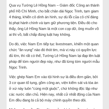
Qua vụ Tướng Lê Hồng Nam – Giám đốc Công an thành
phố Hồ Chí Minh, cho bắt chân dài Ngọc Trinh, tạm giam
4 tháng, khiến cô dính án hình, sự dù lỗi của cô chỉ đáng
bị phạt hành chính và tạm giữ phương tiện. Điều đó cho
thấy, ông Lê Hồng Nam là một con cọp dữ, ông muốn vồ
ai thì vồ, bất chấp đúng luật hay không.
Do đó, việc Nam Em tiếp tục livestream, khiến một quan
chức “ăn vụng” nào đó thót tim, mà vị này có quyền lực
đủ lớn, thì rất có thể, Tướng Lê Hồng Nam lại đạp lên luật
pháp để tóm người đẹp này, như đã từng tóm người mẫu
Ngọc Trinh.
Việc ghép Nam Em vào tội hình sự là điều đơn giản, bởi
3 cơ quan tố tụng, gồm công an, viện kiểm sát và tòa án
ở xứ này luôn “cùng một giuộc”, chứ không độc lập như
các nước dân chủ. Hiện nay, nhất cử nhất động của Nam
Em đều đang bị cả bộ máy chính quyền theo dõi.