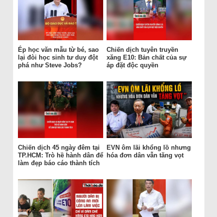
Ép học văn mẫu từ bé, sao
Chiến dịch tuyên truyền
lại đòi học sinh tư duy đột
xăng E10: Bản chất của sự
phá như Steve Jobs?
áp đặt độc quyền
Chiến dịch 45 ngày đêm tại
EVN ôm lãi khổng lồ nhưng
TP.HCM: Trò hề hành dân để
hóa đơn dân vẫn tăng vọt
làm đẹp báo cáo thành tích