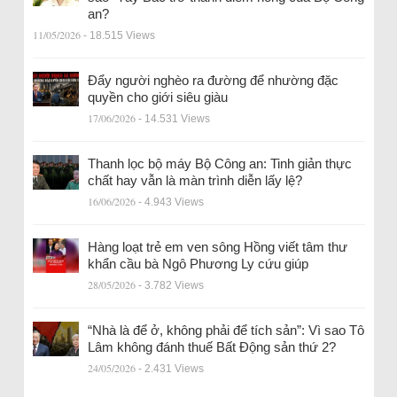
an?
11/05/2026
- 18.515 Views
Đẩy người nghèo ra đường để nhường đặc
quyền cho giới siêu giàu
17/06/2026
- 14.531 Views
Thanh lọc bộ máy Bộ Công an: Tinh giản thực
chất hay vẫn là màn trình diễn lấy lệ?
16/06/2026
- 4.943 Views
Hàng loạt trẻ em ven sông Hồng viết tâm thư
khẩn cầu bà Ngô Phương Ly cứu giúp
28/05/2026
- 3.782 Views
“Nhà là để ở, không phải để tích sản”: Vì sao Tô
Lâm không đánh thuế Bất Động sản thứ 2?
24/05/2026
- 2.431 Views