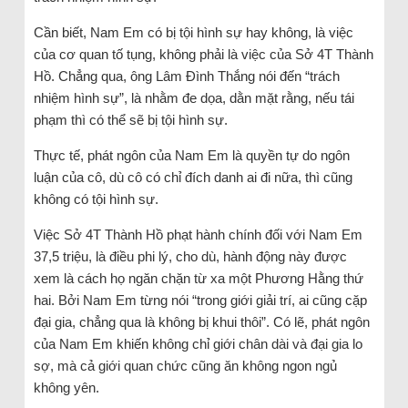
Cần biết, Nam Em có bị tội hình sự hay không, là việc
của cơ quan tố tụng, không phải là việc của Sở 4T Thành
Hồ. Chẳng qua, ông Lâm Đình Thắng nói đến “trách
nhiệm hình sự”, là nhằm đe dọa, dằn mặt rằng, nếu tái
phạm thì có thể sẽ bị tội hình sự.
Thực tế, phát ngôn của Nam Em là quyền tự do ngôn
luận của cô, dù cô có chỉ đích danh ai đi nữa, thì cũng
không có tội hình sự.
Việc Sở 4T Thành Hồ phạt hành chính đối với Nam Em
37,5 triệu, là điều phi lý, cho dù, hành động này được
xem là cách họ ngăn chặn từ xa một Phương Hằng thứ
hai. Bởi Nam Em từng nói “trong giới giải trí, ai cũng cặp
đại gia, chẳng qua là không bị khui thôi”. Có lẽ, phát ngôn
của Nam Em khiến không chỉ giới chân dài và đại gia lo
sợ, mà cả giới quan chức cũng ăn không ngon ngủ
không yên.