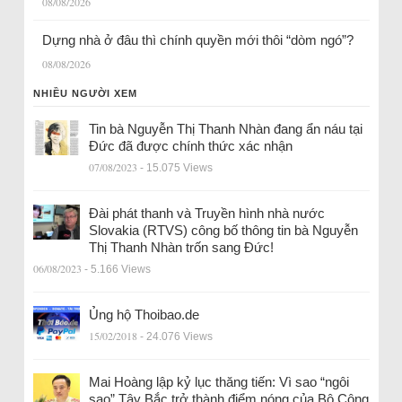
08/08/2026
Dựng nhà ở đâu thì chính quyền mới thôi “dòm ngó”?
08/08/2026
NHIỀU NGƯỜI XEM
Tin bà Nguyễn Thị Thanh Nhàn đang ẩn náu tại
Đức đã được chính thức xác nhận
07/08/2023
- 15.075 Views
Đài phát thanh và Truyền hình nhà nước
Slovakia (RTVS) công bố thông tin bà Nguyễn
Thị Thanh Nhàn trốn sang Đức!
06/08/2023
- 5.166 Views
Ủng hộ Thoibao.de
15/02/2018
- 24.076 Views
Mai Hoàng lập kỷ lục thăng tiến: Vì sao “ngôi
sao” Tây Bắc trở thành điểm nóng của Bộ Công