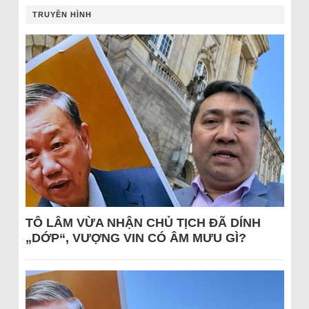
TRUYỀN HÌNH
TÔ LÂM VỪA NHẬN CHỦ TỊCH ĐÃ DÍNH
„DỚP“, VƯỢNG VIN CÓ ÂM MƯU GÌ?