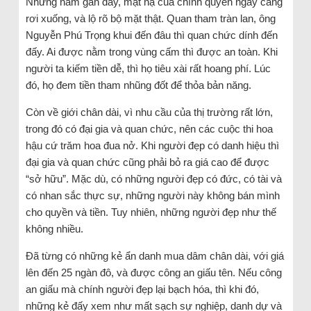
Những năm gần đây, mặt nạ của chính quyền ngày càng
rơi xuống, và lộ rõ bộ mặt thật. Quan tham tràn lan, ông
Nguyễn Phú Trọng khui đến đâu thì quan chức dính đến
đấy. Ai được nằm trong vùng cấm thì được an toàn. Khi
người ta kiếm tiền dễ, thì họ tiêu xài rất hoang phí. Lúc
đó, họ đem tiền tham nhũng đốt để thỏa bản năng.
Còn về giới chân dài, vì nhu cầu của thị trường rất lớn,
trong đó có đại gia và quan chức, nên các cuộc thi hoa
hậu cứ trăm hoa đua nở. Khi người đẹp có danh hiệu thì
đại gia và quan chức cũng phải bỏ ra giá cao để được
“sở hữu”. Mặc dù, có những người đẹp có đức, có tài và
có nhan sắc thực sự, những người này không bán mình
cho quyền và tiền. Tuy nhiên, những người đẹp như thế
không nhiều.
Đã từng có những kẻ ẩn danh mua dâm chân dài, với giá
lên đến 25 ngàn đô, và được công an giấu tên. Nếu công
an giấu mà chính người đẹp lại bạch hóa, thì khi đó,
những kẻ đấy xem như mất sạch sự nghiệp, danh dự và