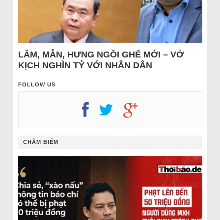
LÂM, MẪN, HƯNG NGỒI GHẾ MỚI – VỞ
KỊCH NGHÌN TỶ VỚI NHÂN DÂN
FOLLOW US
CHÂM BIẾM