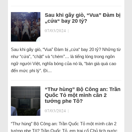
Sau khi gãy giò, “Vua” Đàm bị
„cứa“ bay 20 tỷ?
07/03/2024
|
Sau khi gãy giò, “Vua” Đàm bị „cứa“ bay 20 tỷ? Những từ
như “cứa”, “chặt” và “chém”… là tiếng lóng trong ngôn
ngữ người Việt, nghĩa bóng của nó là, “bán giá quá cao
đến mức phi lý”. Đi…
“Thư hùng” Bộ Công an: Trần
Quốc Tỏ một mình cân 2
tướng phe Tô?
07/03/2024
|
“Thư hùng” Bộ Công an: Trần Quốc Tỏ một mình cân 2
tướng phe Tô? Trần Quốc Tỏ, em trai cố Chủ tịch nước