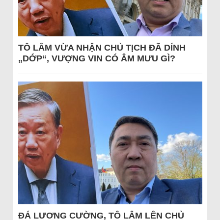
TÔ LÂM VỪA NHẬN CHỦ TỊCH ĐÃ DÍNH
„DỚP“, VƯỢNG VIN CÓ ÂM MƯU GÌ?
ĐÁ LƯƠNG CƯỜNG, TÔ LÂM LÊN CHỦ