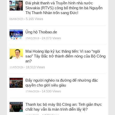
Đài phát thanh và Truyền hình nhà nước
Slovakia (RTVS) công bố thông tin bà Nguyễn
Thị Thanh Nhàn trốn sang Đức!
06/08/2023
- 5.165 Views
Ủng hộ Thoibao.de
15/02/2018
- 24.073 Views
Mai Hoàng lập kỷ lục thăng tiến: Vì sao “ngôi
sao” Tây Bắc trở thành điểm nóng của Bộ Công
an?
11/05/2026
- 18.513 Views
Đẩy người nghèo ra đường để nhường đặc
quyền cho giới siêu giàu
17/06/2026
- 14.530 Views
Thanh lọc bộ máy Bộ Công an: Tinh giản thực
chất hay vẫn là màn trình diễn lấy lệ?