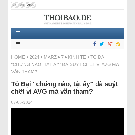
07
08
2026
HOME
2024
MÄRZ
7
KINH TẾ
TÔ ĐẠI
“CHỨNG NÀO, TẬT ẤY” ĐÃ SUÝT CHẾT VÌ AVG MÀ
VẪN THAM?
Tô Đại “chứng nào, tật ấy” đã suýt
chết vì AVG mà vẫn tham?
07/03/2024
|