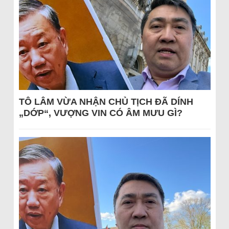
TÔ LÂM VỪA NHẬN CHỦ TỊCH ĐÃ DÍNH
„DỚP“, VƯỢNG VIN CÓ ÂM MƯU GÌ?