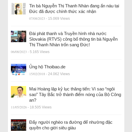
Tin bà Nguyễn Thị Thanh Nhàn đang ẩn náu tại
Đức đã được chính thức xác nhận
07/08/2023
- 15.069 Views
Đài phát thanh và Truyền hình nhà nước
Slovakia (RTVS) công bố thông tin bà Nguyễn
Thị Thanh Nhàn trốn sang Đức!
06/08/2023
- 5.165 Views
Ủng hộ Thoibao.de
15/02/2018
- 24.062 Views
Mai Hoàng lập kỷ lục thăng tiến: Vì sao “ngôi
sao” Tây Bắc trở thành điểm nóng của Bộ Công
an?
11/05/2026
- 18.505 Views
Đẩy người nghèo ra đường để nhường đặc
quyền cho giới siêu giàu