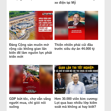
xe điện tại Mỹ
Đảng Cộng sản muốn mở
Thiên nhiên phải cúi đầu
rộng các không gian lấn
trước siêu dự án 44.000 tỷ
biển để làm nguồn lực phát
triển mới
GDP bứt tốc, chợ vẫn vắng
Hơn 30.000 viên kim cương:
người mua, chỉ giỏi nói
Lọt qua bao nhiêu lớp kiểm
suông
soát mà không ai hay biết?