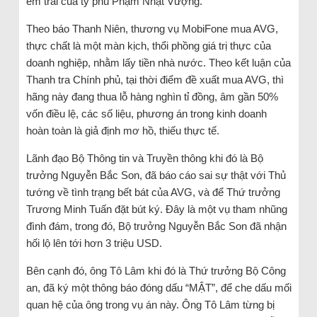
em trai của tỷ phú Phạm Nhật Vượng.
Theo báo Thanh Niên, thương vụ MobiFone mua AVG,
thực chất là một màn kịch, thổi phồng giá trị thực của
doanh nghiệp, nhằm lấy tiền nhà nước. Theo kết luận của
Thanh tra Chính phủ, tại thời điểm đề xuất mua AVG, thì
hãng này đang thua lỗ hàng nghìn tỉ đồng, âm gần 50%
vốn điều lệ, các số liệu, phương án trong kinh doanh
hoàn toàn là giả định mơ hồ, thiếu thực tế.
Lãnh đạo Bộ Thông tin và Truyền thông khi đó là Bộ
trưởng Nguyễn Bắc Son, đã báo cáo sai sự thật với Thủ
tướng về tình trạng bết bát của AVG, và để Thứ trưởng
Trương Minh Tuấn đặt bút ký. Đây là một vụ tham nhũng
đình đám, trong đó, Bộ trưởng Nguyễn Bắc Son đã nhận
hối lộ lên tới hơn 3 triệu USD.
Bên cạnh đó, ông Tô Lâm khi đó là Thứ trưởng Bộ Công
an, đã ký một thông báo đóng dấu “MẬT”, để che dấu mối
quan hệ của ông trong vụ án này. Ông Tô Lâm từng bị