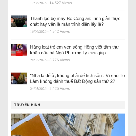
17/06/2026
- 14.527 Views
Thanh lọc bộ máy Bộ Công an: Tinh giản thực
chất hay vẫn là màn trình diễn lấy lệ?
16/06/2026
- 4.942 Views
Hàng loạt trẻ em ven sông Hồng viết tâm thư
khẩn cầu bà Ngô Phương Ly cứu giúp
28/05/2026
- 3.776 Views
“Nhà là để ở, không phải để tích sản”: Vì sao Tô
Lâm không đánh thuế Bất Động sản thứ 2?
24/05/2026
- 2.425 Views
TRUYỀN HÌNH