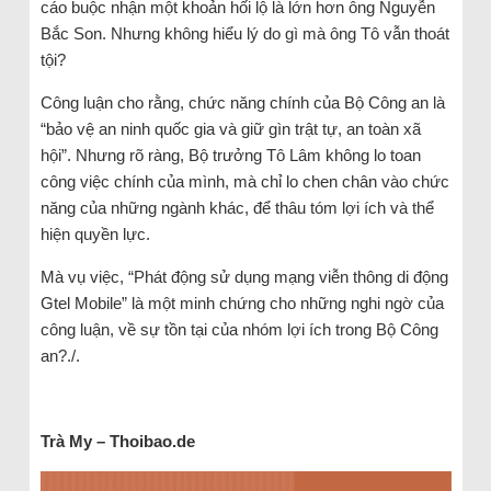
cáo buộc nhận một khoản hối lộ là lớn hơn ông Nguyễn
Bắc Son. Nhưng không hiểu lý do gì mà ông Tô vẫn thoát
tội?
Công luận cho rằng, chức năng chính của Bộ Công an là
“bảo vệ an ninh quốc gia và giữ gìn trật tự, an toàn xã
hội”. Nhưng rõ ràng, Bộ trưởng Tô Lâm không lo toan
công việc chính của mình, mà chỉ lo chen chân vào chức
năng của những ngành khác, để thâu tóm lợi ích và thể
hiện quyền lực.
Mà vụ việc, “Phát động sử dụng mạng viễn thông di động
Gtel Mobile” là một minh chứng cho những nghi ngờ của
công luận, về sự tồn tại của nhóm lợi ích trong Bộ Công
an?./.
Trà
My
– Thoibao.de