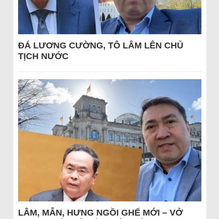
ĐÁ LƯƠNG CƯỜNG, TÔ LÂM LÊN CHỦ
TỊCH NƯỚC
LÂM, MẪN, HƯNG NGỒI GHẾ MỚI – VỞ