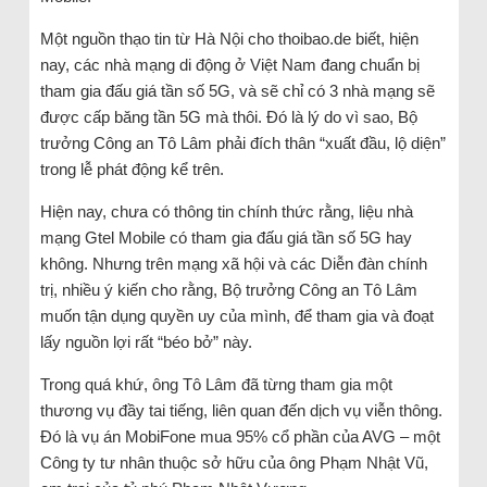
Một nguồn thạo tin từ Hà Nội cho thoibao.de biết, hiện
nay, các nhà mạng di động ở Việt Nam đang chuẩn bị
tham gia đấu giá tần số 5G, và sẽ chỉ có 3 nhà mạng sẽ
được cấp băng tần 5G mà thôi. Đó là lý do vì sao, Bộ
trưởng Công an Tô Lâm phải đích thân “xuất đầu, lộ diện”
trong lễ phát động kể trên.
Hiện nay, chưa có thông tin chính thức rằng, liệu nhà
mạng Gtel Mobile có tham gia đấu giá tần số 5G hay
không. Nhưng trên mạng xã hội và các Diễn đàn chính
trị, nhiều ý kiến cho rằng, Bộ trưởng Công an Tô Lâm
muốn tận dụng quyền uy của mình, để tham gia và đoạt
lấy nguồn lợi rất “béo bở” này.
Trong quá khứ, ông Tô Lâm đã từng tham gia một
thương vụ đầy tai tiếng, liên quan đến dịch vụ viễn thông.
Đó là vụ án MobiFone mua 95% cổ phần của AVG – một
Công ty tư nhân thuộc sở hữu của ông Phạm Nhật Vũ,