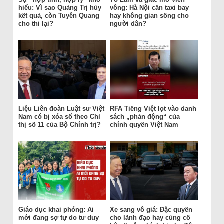
hiểu: Vì sao Quảng Trị hủy
vông: Hà Nội cần taxi bay
kết quả, còn Tuyên Quang
hay không gian sống cho
cho thi lại?
người dân?
Liệu Liên đoàn Luật sư Việt
RFA Tiếng Việt lọt vào danh
Nam có bị xóa sổ theo Chỉ
sách „phản động“ của
thị số 11 của Bộ Chính trị?
chính quyền Việt Nam
Giáo dục khai phóng: Ai
Xe sang vô giá: Đặc quyền
mới đang sợ tự do tư duy
cho lãnh đạo hay củng cố