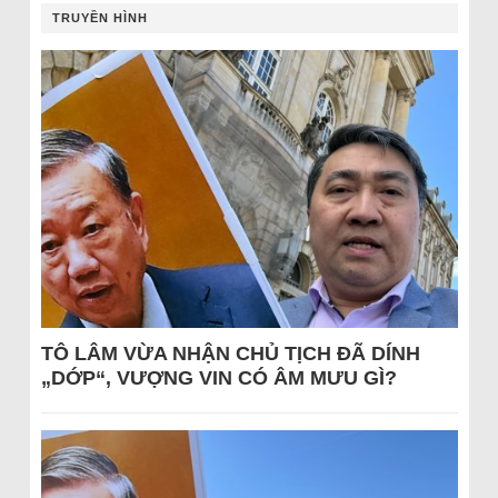
TRUYỀN HÌNH
TÔ LÂM VỪA NHẬN CHỦ TỊCH ĐÃ DÍNH
„DỚP“, VƯỢNG VIN CÓ ÂM MƯU GÌ?