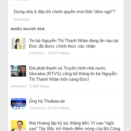
Dựng nhà ở đâu thì chính quyền mới thôi “dòm ngó”?
08/08/2026
NHIỀU NGƯỜI XEM
Tin bà Nguyễn Thị Thanh Nhàn đang ẩn náu tại
Đức đã được chính thức xác nhận
07/08/2023
- 15.074 Views
Đài phát thanh và Truyền hình nhà nước
Slovakia (RTVS) công bố thông tin bà Nguyễn
Thị Thanh Nhàn trốn sang Đức!
06/08/2023
- 5.165 Views
Ủng hộ Thoibao.de
15/02/2018
- 24.074 Views
Mai Hoàng lập kỷ lục thăng tiến: Vì sao “ngôi
sao” Tây Bắc trở thành điểm nóng của Bộ Công