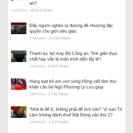
an?
11/05/2026
- 18.513 Views
Đẩy người nghèo ra đường để nhường đặc
quyền cho giới siêu giàu
17/06/2026
- 14.530 Views
Thanh lọc bộ máy Bộ Công an: Tinh giản thực
chất hay vẫn là màn trình diễn lấy lệ?
16/06/2026
- 4.943 Views
Hàng loạt trẻ em ven sông Hồng viết tâm thư
khẩn cầu bà Ngô Phương Ly cứu giúp
28/05/2026
- 3.782 Views
“Nhà là để ở, không phải để tích sản”: Vì sao Tô
Lâm không đánh thuế Bất Động sản thứ 2?
24/05/2026
- 2.430 Views