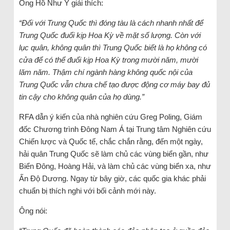
Ông Hồ Như Ý giải thích:
“Đối với Trung Quốc thì đóng tàu là cách nhanh nhất để
Trung Quốc đuổi kịp Hoa Kỳ về mặt số lượng. Còn với
lục quân, không quân thì Trung Quốc biết là họ không có
cửa để có thể đuổi kịp Hoa Kỳ trong mười năm, mười
lăm năm. Thậm chí ngành hàng không quốc nội của
Trung Quốc vẫn chưa chế tạo được động cơ máy bay đủ
tin cậy cho không quân của họ dùng.”
RFA dẫn ý kiến của nhà nghiên cứu Greg Poling, Giám
đốc Chương trình Đông Nam Á tại Trung tâm Nghiên cứu
Chiến lược và Quốc tế, chắc chắn rằng, đến một ngày,
hải quân Trung Quốc sẽ làm chủ các vùng biển gần, như
Biển Đông, Hoàng Hải, và làm chủ các vùng biển xa, như
Ấn Độ Dương. Ngay từ bây giờ, các quốc gia khác phải
chuẩn bị thích nghi với bối cảnh mới này.
Ông nói: