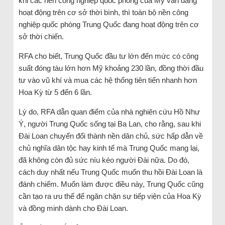
khi các nền công nghiệp quốc phòng của Mỹ vẫn đang
hoạt động trên cơ sở thời bình, thì toàn bộ nền công
nghiệp quốc phòng Trung Quốc đang hoạt động trên cơ
sở thời chiến.
RFA cho biết, Trung Quốc đầu tư lớn đến mức có công
suất đóng tàu lớn hơn Mỹ khoảng 230 lần, đồng thời đầu
tư vào vũ khí và mua các hệ thống tiên tiến nhanh hơn
Hoa Kỳ từ 5 đến 6 lần.
Lý do, RFA dẫn quan điểm của nhà nghiên cứu Hồ Như
Ý, người Trung Quốc sống tại Ba Lan, cho rằng, sau khi
Đài Loan chuyển đổi thành nền dân chủ, sức hấp dẫn về
chủ nghĩa dân tộc hay kinh tế mà Trung Quốc mang lại,
đã không còn đủ sức níu kéo người Đài nữa. Do đó,
cách duy nhất nếu Trung Quốc muốn thu hồi Đài Loan là
đánh chiếm. Muốn làm được điều này, Trung Quốc cũng
cần tạo ra ưu thế để ngăn chặn sự tiếp viện của Hoa Kỳ
và đồng minh dành cho Đài Loan.