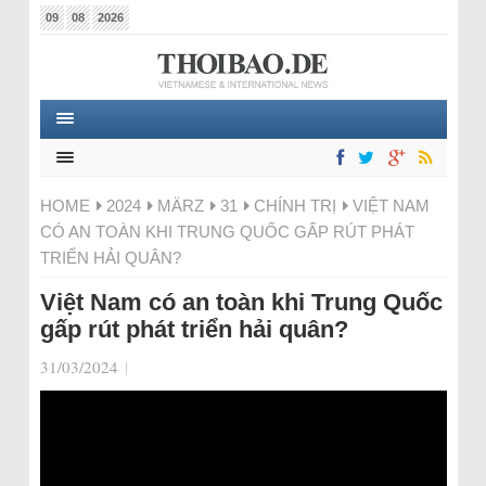
09
08
2026
HOME
2024
MÄRZ
31
CHÍNH TRỊ
VIỆT NAM
CÓ AN TOÀN KHI TRUNG QUỐC GẤP RÚT PHÁT
TRIỂN HẢI QUÂN?
Việt Nam có an toàn khi Trung Quốc
gấp rút phát triển hải quân?
31/03/2024
|