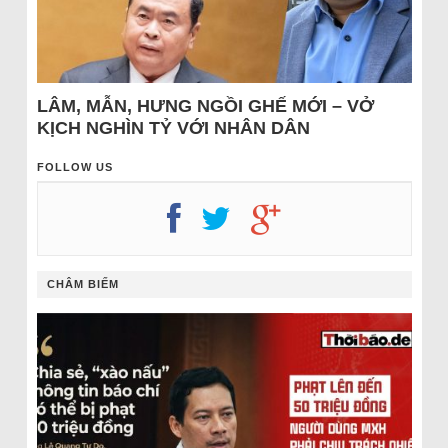
LÂM, MẪN, HƯNG NGỒI GHẾ MỚI – VỞ
KỊCH NGHÌN TỶ VỚI NHÂN DÂN
FOLLOW US
CHÂM BIẾM