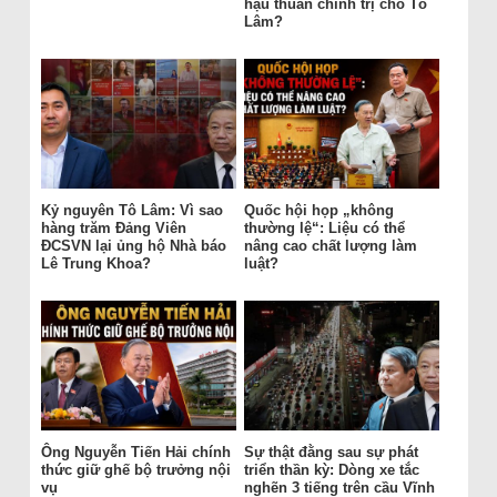
hậu thuẫn chính trị cho Tô
Lâm?
Kỷ nguyên Tô Lâm: Vì sao
Quốc hội họp „không
hàng trăm Đảng Viên
thường lệ“: Liệu có thể
ĐCSVN lại ủng hộ Nhà báo
nâng cao chất lượng làm
Lê Trung Khoa?
luật?
Ông Nguyễn Tiến Hải chính
Sự thật đằng sau sự phát
thức giữ ghế bộ trưởng nội
triển thần kỳ: Dòng xe tắc
vụ
nghẽn 3 tiếng trên cầu Vĩnh