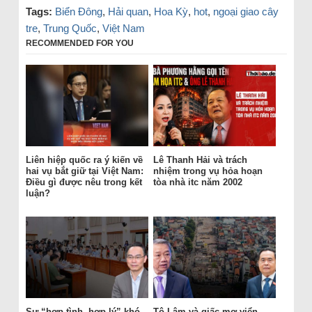
Tags:
Biển Đông
,
Hải quan
,
Hoa Kỳ
,
hot
,
ngoại giao cây
tre
,
Trung Quốc
,
Việt Nam
RECOMMENDED FOR YOU
Liên hiệp quốc ra ý kiến về
Lê Thanh Hải và trách
hai vụ bắt giữ tại Việt Nam:
nhiệm trong vụ hỏa hoạn
Điều gì được nêu trong kết
tòa nhà itc năm 2002
luận?
Sự “hợp tình, hợp lý” khó
Tô Lâm và giấc mơ viển