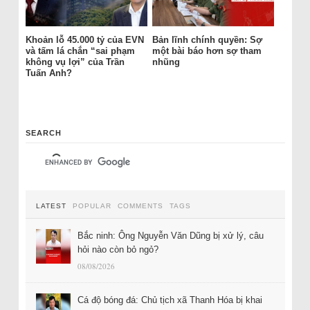
Khoản lỗ 45.000 tỷ của EVN
Bản lĩnh chính quyền: Sợ
và tấm lá chắn “sai phạm
một bài báo hơn sợ tham
không vụ lợi” của Trần
nhũng
Tuấn Anh?
SEARCH
LATEST
POPULAR
COMMENTS
TAGS
Bắc ninh: Ông Nguyễn Văn Dũng bị xử lý, câu
hỏi nào còn bỏ ngỏ?
08/08/2026
Cá độ bóng đá: Chủ tịch xã Thanh Hóa bị khai