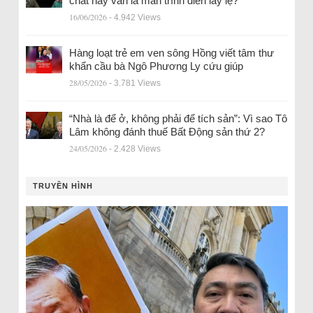
chất hay vẫn là màn trình diễn lấy lệ?
16/06/2026
- 4.942 Views
Hàng loạt trẻ em ven sông Hồng viết tâm thư
khẩn cầu bà Ngô Phương Ly cứu giúp
28/05/2026
- 3.781 Views
“Nhà là để ở, không phải để tích sản”: Vì sao Tô
Lâm không đánh thuế Bất Động sản thứ 2?
24/05/2026
- 2.428 Views
TRUYỀN HÌNH