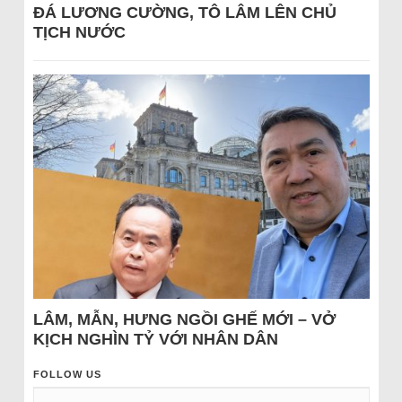
ĐÁ LƯƠNG CƯỜNG, TÔ LÂM LÊN CHỦ
TỊCH NƯỚC
LÂM, MẪN, HƯNG NGỒI GHẾ MỚI – VỞ
KỊCH NGHÌN TỶ VỚI NHÂN DÂN
FOLLOW US