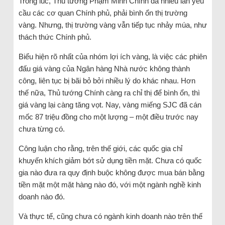
Trong lúc, Thủ tướng Phạm Minh Chính đã nhiều lần yêu
cầu các cơ quan Chính phủ, phải bình ổn thị trường
vàng. Nhưng, thị trường vàng vẫn tiếp tục nhảy múa, như
thách thức Chính phủ.
Biểu hiện rõ nhất của nhóm lợi ích vàng, là việc các phiên
đấu giá vàng của Ngân hàng Nhà nước không thành
công, liên tục bị bãi bỏ bởi nhiều lý do khác nhau. Hơn
thế nữa, Thủ tướng Chính càng ra chỉ thị để bình ổn, thì
giá vàng lại càng tăng vọt. Nay, vàng miếng SJC đã cán
mốc 87 triệu đồng cho một lượng – một điều trước nay
chưa từng có.
Công luận cho rằng, trên thế giới, các quốc gia chỉ
khuyến khích giảm bớt sử dụng tiền mặt. Chưa có quốc
gia nào đưa ra quy định buộc không được mua bán bằng
tiền mặt một mặt hàng nào đó, với một ngành nghề kinh
doanh nào đó.
Và thực tế, cũng chưa có ngành kinh doanh nào trên thế