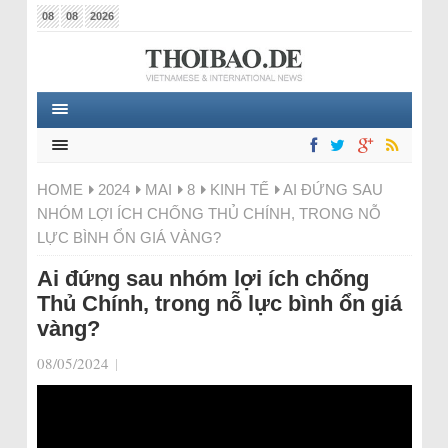
08
08
2026
HOME
2024
MAI
8
KINH TẾ
AI ĐỨNG SAU
NHÓM LỢI ÍCH CHỐNG THỦ CHÍNH, TRONG NỖ
LỰC BÌNH ỔN GIÁ VÀNG?
Ai đứng sau nhóm lợi ích chống
Thủ Chính, trong nỗ lực bình ổn giá
vàng?
08/05/2024
|