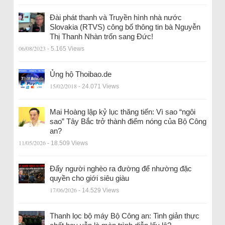
Đài phát thanh và Truyền hình nhà nước
Slovakia (RTVS) công bố thông tin bà Nguyễn
Thị Thanh Nhàn trốn sang Đức!
06/08/2023
- 5.165 Views
Ủng hộ Thoibao.de
15/02/2018
- 24.071 Views
Mai Hoàng lập kỷ lục thăng tiến: Vì sao “ngôi
sao” Tây Bắc trở thành điểm nóng của Bộ Công
an?
11/05/2026
- 18.509 Views
Đẩy người nghèo ra đường để nhường đặc
quyền cho giới siêu giàu
17/06/2026
- 14.529 Views
Thanh lọc bộ máy Bộ Công an: Tinh giản thực