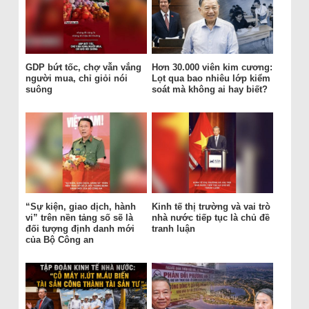
GDP bứt tốc, chợ vẫn vắng
Hơn 30.000 viên kim cương:
người mua, chỉ giỏi nói
Lọt qua bao nhiêu lớp kiểm
suông
soát mà không ai hay biết?
“Sự kiện, giao dịch, hành
Kinh tế thị trường và vai trò
vi” trên nền tảng số sẽ là
nhà nước tiếp tục là chủ đề
đối tượng định danh mới
tranh luận
của Bộ Công an