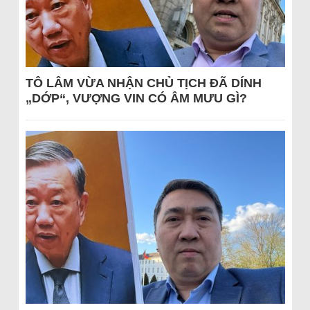
TÔ LÂM VỪA NHẬN CHỦ TỊCH ĐÃ DÍNH
„DỚP“, VƯỢNG VIN CÓ ÂM MƯU GÌ?