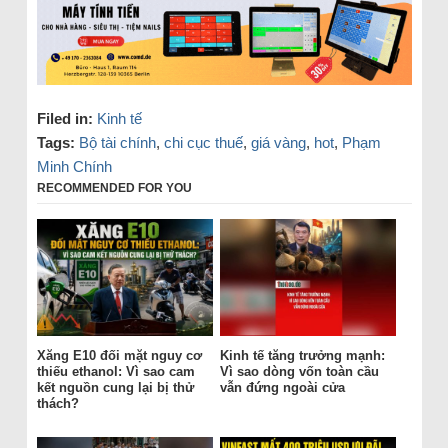
Filed in:
Kinh tế
Tags:
Bộ tài chính
,
chi cục thuế
,
giá vàng
,
hot
,
Phạm
Minh Chính
RECOMMENDED FOR YOU
Xăng E10 đối mặt nguy cơ
Kinh tế tăng trưởng mạnh:
thiếu ethanol: Vì sao cam
Vì sao dòng vốn toàn cầu
kết nguồn cung lại bị thử
vẫn đứng ngoài cửa
thách?