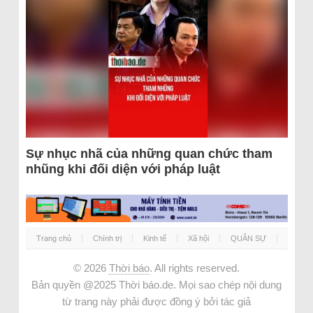
Sự nhục nhã của những quan chức tham
nhũng khi đối diện với pháp luật
Trang chủ
Chính trị
Kinh tế
Xã hội
QUÂN SỰ
© 2026
Thời báo
. All rights reserved.
Bản quyền @2025 Thời báo.de. Mọi sao chép nội dung
từ trang này phải được đồng ý bởi tác giả