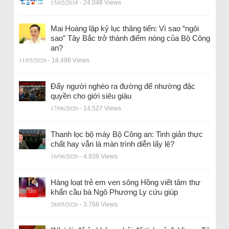
15/02/2018
- 24.048 Views
Mai Hoàng lập kỷ lục thăng tiến: Vì sao “ngôi
sao” Tây Bắc trở thành điểm nóng của Bộ Công
an?
11/05/2026
- 18.498 Views
Đẩy người nghèo ra đường để nhường đặc
quyền cho giới siêu giàu
17/06/2026
- 14.527 Views
Thanh lọc bộ máy Bộ Công an: Tinh giản thực
chất hay vẫn là màn trình diễn lấy lệ?
16/06/2026
- 4.939 Views
Hàng loạt trẻ em ven sông Hồng viết tâm thư
khẩn cầu bà Ngô Phương Ly cứu giúp
28/05/2026
- 3.768 Views