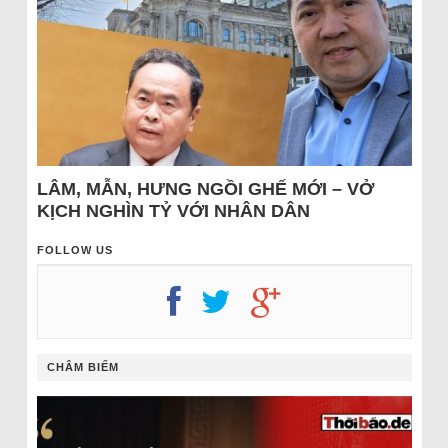
LÂM, MẪN, HƯNG NGỒI GHẾ MỚI – VỞ
KỊCH NGHÌN TỶ VỚI NHÂN DÂN
FOLLOW US
CHÂM BIẾM