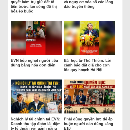
quyết bám trụ giữ đất tổ
và nguy cơ xóa sổ các làng
tiên trước làn sóng đô thị
đào truyền thống
hóa ép buộc
EVN bóp nghẹt người tiêu
Bài học từ Thủ Thiêm: Lời
dùng bằng hóa đơn điện
cảnh báo đắt giá cho cơn
lốc quy hoạch Hà Nội
Nghịch lý tài chính tại EVN:
Phải dùng quyền lực để ép
Doanh thu tập đoàn lãi đậm
buộc người dân dùng xăng
tỷ lệ thuận với gánh nặng
E10