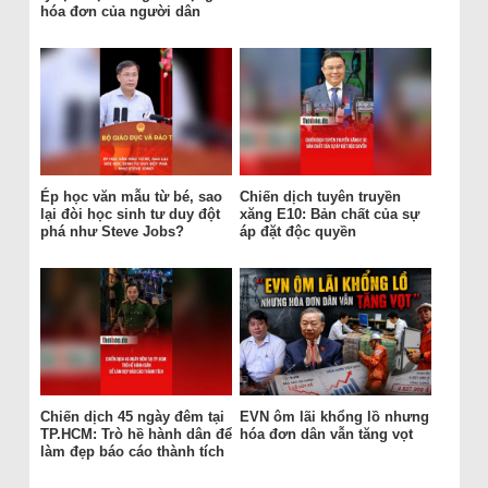
hóa đơn của người dân
Ép học văn mẫu từ bé, sao
Chiến dịch tuyên truyền
lại đòi học sinh tư duy đột
xăng E10: Bản chất của sự
phá như Steve Jobs?
áp đặt độc quyền
Chiến dịch 45 ngày đêm tại
EVN ôm lãi khổng lồ nhưng
TP.HCM: Trò hề hành dân để
hóa đơn dân vẫn tăng vọt
làm đẹp báo cáo thành tích