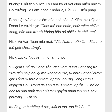
huống: Chủ tịch nước Tô Lâm ký quyết định miễn nhiệm
Bộ trưởng Tô Lâm, theo Khoản 2, Điều 88, Hiến pháp.
Bình luận về quan điểm của nhà báo Lê Kiên, nick Quan
Doan Le cười cợt:
“Chơi thế cho chắc, chứ miễn nhiệm
xong, các anh trở cờ không bầu đủ phiếu thì chết em”.
Nick Vu Van Toan mỉa mai:
“Việt Nam muốn làm điều mà
thế giới chưa từng”.
Nick Lucky Nguyen thì châm chọc:
“Ối giời! Chế độ Cộng sản Việt Nam dùng luật rừng từ
xưa đến nay, cái gì mà không được, ví như luật chỉ được
giữ Tổng Bí thư 2 nhiệm kỳ thôi, nhưng Tổng Bí thư
Nguyễn Phú Trọng đã sắp qua 3 nhiệm kỳ rồi… Chế độ
độc tài đâu phải dân chủ tam quyền phân lập như Tây
phương… Tụi nó
muốn gì mà chẳng được, luật là tao, tao là luật…”