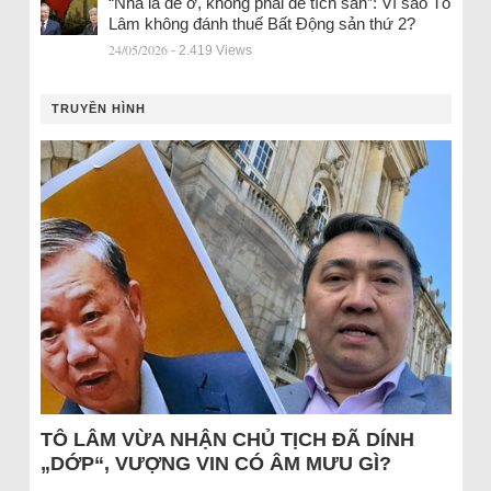
“Nhà là để ở, không phải để tích sản”: Vì sao Tô
Lâm không đánh thuế Bất Động sản thứ 2?
24/05/2026
- 2.419 Views
TRUYỀN HÌNH
TÔ LÂM VỪA NHẬN CHỦ TỊCH ĐÃ DÍNH
„DỚP“, VƯỢNG VIN CÓ ÂM MƯU GÌ?