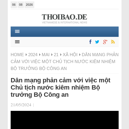
06
08
2026
HOME
2024
MAI
21
XÃ HỘI
DÂN MẠNG PHẢN
CẢM VỚI VIỆC MỘT CHỦ TỊCH NƯỚC KIÊM NHIỆM
BỘ TRƯỞNG BỘ CÔNG AN
Dân mạng phản cảm với việc một
Chủ tịch nước kiêm nhiệm Bộ
trưởng Bộ Công an
21/05/2024
|