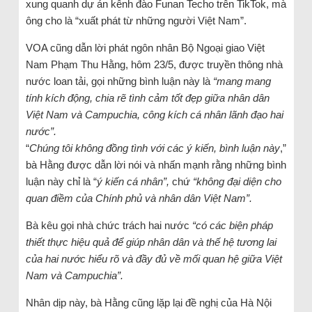
xung quanh dự án kênh đào Funan Techo trên TikTok, mà
ông cho là “xuất phát từ những người Việt Nam”.
VOA cũng dẫn lời phát ngôn nhân Bộ Ngoại giao Việt
Nam Phạm Thu Hằng, hôm 23/5, được truyền thông nhà
nước loan tải, gọi những bình luận này là
“mang mang
tính kích động, chia rẽ tình cảm tốt đẹp giữa nhân dân
Việt Nam và Campuchia, công kích cá nhân lãnh đạo hai
nước”.
“
Chúng tôi không đồng tình với các ý kiến, bình luận này
,”
bà Hằng được dẫn lời nói và nhấn mạnh rằng những bình
luận này chỉ là “
ý kiến cá nhân”,
chứ
“không đại diện cho
quan điềm của Chính phủ và nhân dân Việt Nam”.
Bà kêu gọi nhà chức trách hai nước
“có các biện pháp
thiết thực hiệu quả để giúp nhân dân và thế hệ tương lai
của hai nước hiểu rõ và đầy đủ về mối quan hệ giữa Việt
Nam và Campuchia”.
Nhân dịp này, bà Hằng cũng lặp lại đề nghị của Hà Nội