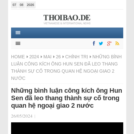
07
08
2026
HOME
2024
MAI
26
CHÍNH TRỊ
NHỮNG BÌNH
LUẬN CÔNG KÍCH ÔNG HUN SEN ĐÃ LEO THANG
THÀNH SỰ CỐ TRONG QUAN HỆ NGOẠI GIAO 2
NƯỚC
Những bình luận công kích ông Hun
Sen đã leo thang thành sự cố trong
quan hệ ngoại giao 2 nước
26/05/2024
|