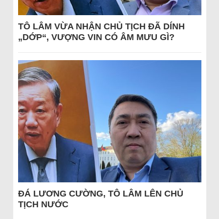
TÔ LÂM VỪA NHẬN CHỦ TỊCH ĐÃ DÍNH
„DỚP“, VƯỢNG VIN CÓ ÂM MƯU GÌ?
ĐÁ LƯƠNG CƯỜNG, TÔ LÂM LÊN CHỦ
TỊCH NƯỚC