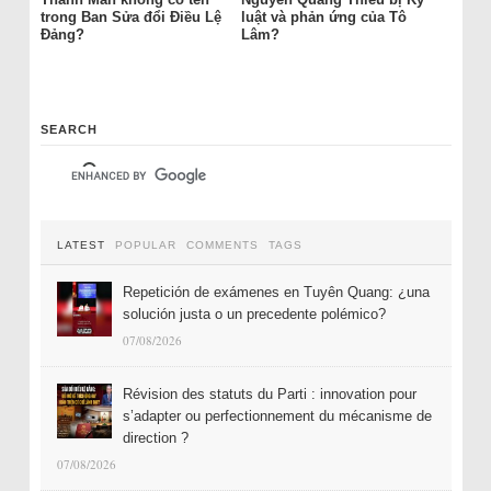
trong Ban Sửa đổi Điều Lệ
luật và phản ứng của Tô
Đảng?
Lâm?
SEARCH
LATEST
POPULAR
COMMENTS
TAGS
Repetición de exámenes en Tuyên Quang: ¿una
solución justa o un precedente polémico?
07/08/2026
Révision des statuts du Parti : innovation pour
s’adapter ou perfectionnement du mécanisme de
direction ?
07/08/2026