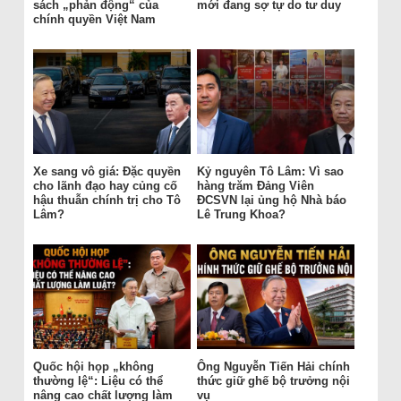
sách „phản động“ của
mới đang sợ tự do tư duy
chính quyền Việt Nam
Xe sang vô giá: Đặc quyền
Kỷ nguyên Tô Lâm: Vì sao
cho lãnh đạo hay củng cố
hàng trăm Đảng Viên
hậu thuẫn chính trị cho Tô
ĐCSVN lại ủng hộ Nhà báo
Lâm?
Lê Trung Khoa?
Quốc hội họp „không
Ông Nguyễn Tiến Hải chính
thường lệ“: Liệu có thể
thức giữ ghế bộ trưởng nội
nâng cao chất lượng làm
vụ