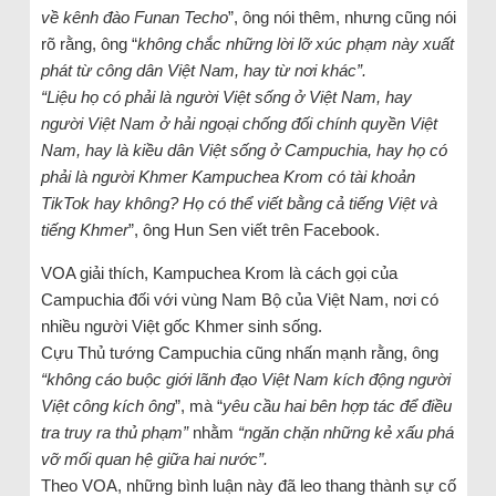
về kênh đào Funan Techo
”, ông nói thêm, nhưng cũng nói
rõ rằng, ông “
không chắc những lời lỡ xúc phạm này xuất
phát từ công dân Việt Nam, hay từ nơi khác”.
“Liệu họ có phải là người Việt sống ở Việt Nam, hay
người Việt Nam ở hải ngoại chống đối chính quyền Việt
Nam, hay là kiều dân Việt sống ở Campuchia, hay họ có
phải là người Khmer Kampuchea Krom có tài khoản
TikTok hay không? Họ có thể viết bằng cả tiếng Việt và
tiếng Khmer
”, ông Hun Sen viết trên Facebook.
VOA giải thích, Kampuchea Krom là cách gọi của
Campuchia đối với vùng Nam Bộ của Việt Nam, nơi có
nhiều người Việt gốc Khmer sinh sống.
Cựu Thủ tướng Campuchia cũng nhấn mạnh rằng, ông
“không cáo buộc giới lãnh đạo Việt Nam kích động người
Việt công kích ông
”, mà “
yêu cầu hai bên hợp tác để điều
tra truy ra thủ phạm”
nhằm
“ngăn chặn những kẻ xấu phá
vỡ mối quan hệ giữa hai nước”.
Theo VOA, những bình luận này đã leo thang thành sự cố