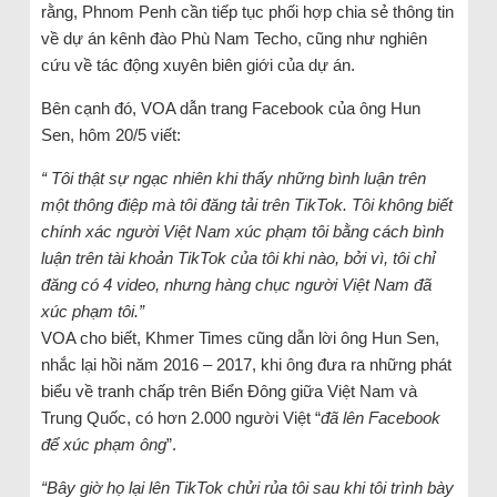
rằng, Phnom Penh cần tiếp tục phối hợp chia sẻ thông tin
về dự án kênh đào Phù Nam Techo, cũng như nghiên
cứu về tác động xuyên biên giới của dự án.
Bên cạnh đó, VOA dẫn trang Facebook của ông Hun
Sen, hôm 20/5 viết:
“ Tôi thật sự ngạc nhiên khi thấy những bình luận trên
một thông điệp mà tôi đăng tải trên TikTok. Tôi không biết
chính xác người Việt Nam xúc phạm tôi bằng cách bình
luận trên tài khoản TikTok của tôi khi nào, bởi vì, tôi chỉ
đăng có 4 video, nhưng hàng chục người Việt Nam đã
xúc phạm tôi.”
VOA cho biết, Khmer Times cũng dẫn lời ông Hun Sen,
nhắc lại hồi năm 2016 – 2017, khi ông đưa ra những phát
biểu về tranh chấp trên Biển Đông giữa Việt Nam và
Trung Quốc, có hơn 2.000 người Việt “
đã lên Facebook
để xúc phạm ông
”.
“Bây giờ họ lại lên TikTok chửi rủa tôi sau khi tôi trình bày