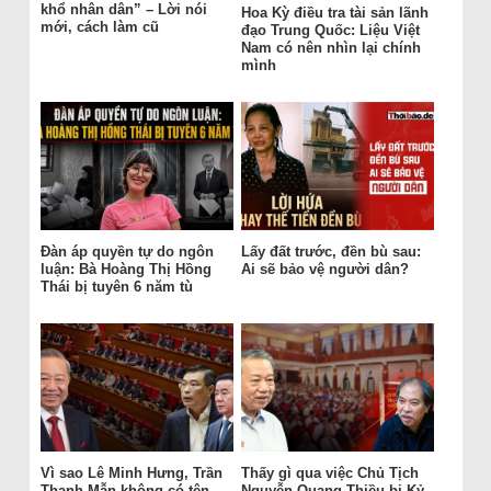
khổ nhân dân” – Lời nói
Hoa Kỳ điều tra tài sản lãnh
mới, cách làm cũ
đạo Trung Quốc: Liệu Việt
Nam có nên nhìn lại chính
mình
Đàn áp quyền tự do ngôn
Lấy đất trước, đền bù sau:
luận: Bà Hoàng Thị Hồng
Ai sẽ bảo vệ người dân?
Thái bị tuyên 6 năm tù
Vì sao Lê Minh Hưng, Trần
Thấy gì qua việc Chủ Tịch
Thanh Mẫn không có tên
Nguyễn Quang Thiều bị Kỷ