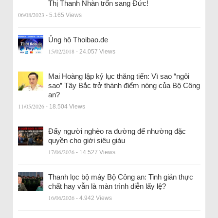
Thị Thanh Nhàn trốn sang Đức!
06/08/2023
- 5.165 Views
Ủng hộ Thoibao.de
15/02/2018
- 24.057 Views
Mai Hoàng lập kỷ lục thăng tiến: Vì sao “ngôi
sao” Tây Bắc trở thành điểm nóng của Bộ Công
an?
11/05/2026
- 18.504 Views
Đẩy người nghèo ra đường để nhường đặc
quyền cho giới siêu giàu
17/06/2026
- 14.527 Views
Thanh lọc bộ máy Bộ Công an: Tinh giản thực
chất hay vẫn là màn trình diễn lấy lệ?
16/06/2026
- 4.942 Views