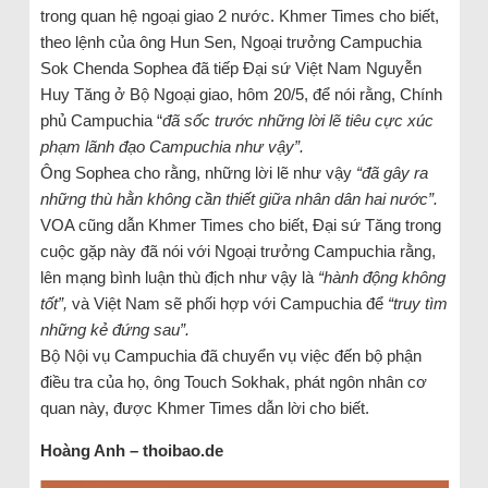
trong quan hệ ngoại giao 2 nước. Khmer Times cho biết,
theo lệnh của ông Hun Sen, Ngoại trưởng Campuchia
Sok Chenda Sophea đã tiếp Đại sứ Việt Nam Nguyễn
Huy Tăng ở Bộ Ngoại giao, hôm 20/5, để nói rằng, Chính
phủ Campuchia “
đã sốc trước những lời lẽ tiêu cực xúc
phạm lãnh đạo Campuchia như vậy”.
Ông Sophea cho rằng, những lời lẽ như vậy
“đã gây ra
những thù hằn không cần thiết giữa nhân dân hai nước”.
VOA cũng dẫn Khmer Times cho biết, Đại sứ Tăng trong
cuộc gặp này đã nói với Ngoại trưởng Campuchia rằng,
lên mạng bình luận thù địch như vậy là
“hành động không
tốt”,
và Việt Nam sẽ phối hợp với Campuchia để
“truy tìm
những kẻ đứng sau”.
Bộ Nội vụ Campuchia đã chuyển vụ việc đến bộ phận
điều tra của họ, ông Touch Sokhak, phát ngôn nhân cơ
quan này, được Khmer Times dẫn lời cho biết.
Hoàng Anh – thoibao.de