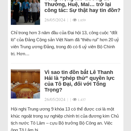
Thưởng, Huệ, Mai… trở lại
công tác: Sự thật hay tin đồn?
26/05/2024
|
|
1.659
Chỉ trong hơn 3 năm đầu của Đại hội 13, công cuộc “đốt
lò” của Đảng Cộng sản Việt Nam đã “thiêu rụi” hơn 20 uỷ
viên Trung ương Đảng, trong đó có 6 uỷ viên Bộ Chính
trị. Hơn…
Vì sao tin đồn bắt Lê Thanh
Hải là “phép thử” quyền lực
của Tô Đại, đối với Tổng
Trọng?
26/05/2024
|
|
1.437
Hội nghị Trung ương 9 khóa 13 có thể được coi là một
khúc ngoặt trong sự nghiệp chính trị của đương kim Chủ
tịch nước Tô Lâm – cựu Bộ trưởng Bộ Công an. Việc
ông Tô Lâm bị…