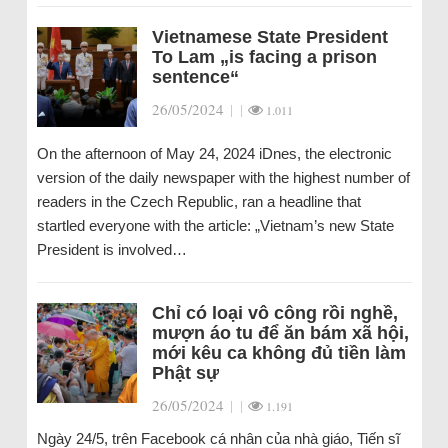
Vietnamese State President
To Lam „is facing a prison
sentence“
26/05/2024
|
|
1.011
On the afternoon of May 24, 2024 iDnes, the electronic
version of the daily newspaper with the highest number of
readers in the Czech Republic, ran a headline that
startled everyone with the article: „Vietnam’s new State
President is involved…
Chỉ có loại vô công rồi nghề,
mượn áo tu để ăn bám xã hội,
mới kêu ca không đủ tiền làm
Phật sự
26/05/2024
|
|
1.191
Ngày 24/5, trên Facebook cá nhân của nhà giáo, Tiến sĩ