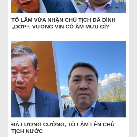
TÔ LÂM VỪA NHẬN CHỦ TỊCH ĐÃ DÍNH
„DỚP“, VƯỢNG VIN CÓ ÂM MƯU GÌ?
ĐÁ LƯƠNG CƯỜNG, TÔ LÂM LÊN CHỦ
TỊCH NƯỚC