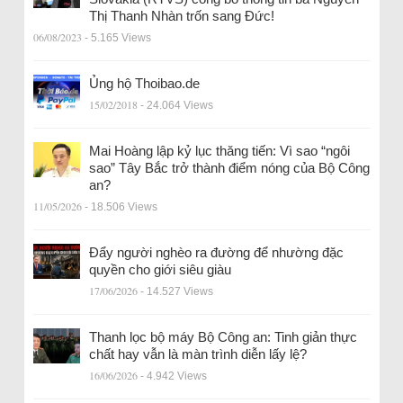
Thị Thanh Nhàn trốn sang Đức!
06/08/2023
- 5.165 Views
Ủng hộ Thoibao.de
15/02/2018
- 24.064 Views
Mai Hoàng lập kỷ lục thăng tiến: Vì sao “ngôi
sao” Tây Bắc trở thành điểm nóng của Bộ Công
an?
11/05/2026
- 18.506 Views
Đẩy người nghèo ra đường để nhường đặc
quyền cho giới siêu giàu
17/06/2026
- 14.527 Views
Thanh lọc bộ máy Bộ Công an: Tinh giản thực
chất hay vẫn là màn trình diễn lấy lệ?
16/06/2026
- 4.942 Views