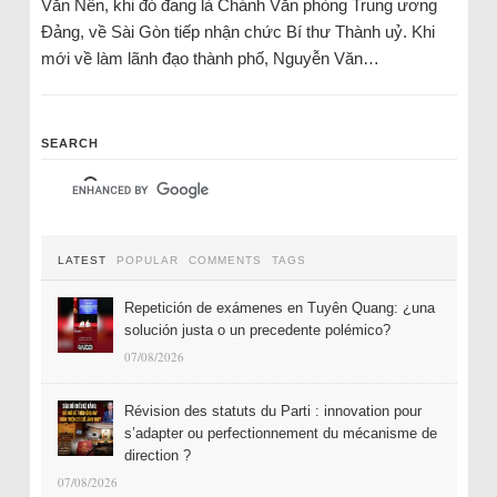
Văn Nên, khi đó đang là Chánh Văn phòng Trung ương
Đảng, về Sài Gòn tiếp nhận chức Bí thư Thành uỷ. Khi
mới về làm lãnh đạo thành phố, Nguyễn Văn…
SEARCH
LATEST
POPULAR
COMMENTS
TAGS
Repetición de exámenes en Tuyên Quang: ¿una
solución justa o un precedente polémico?
07/08/2026
Révision des statuts du Parti : innovation pour
s’adapter ou perfectionnement du mécanisme de
direction ?
07/08/2026