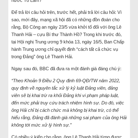
nước Tô Lâm?
Để trả lời câu hỏi trên, trước hết, phải trả lời câu hỏi: Vì
sao, mới đây, mạng xã hội đã có những đồn đoán cho
rằng, Bộ Công an ngày 23/5 vừa khởi tố đối với ông Lê
Thanh Hải – cựu Bí thư Thành Hồ? Trong khi trước đó,
tại Hội nghị Trung ương 9 khóa 13, ngày 16/5, Ban Chấp
hành Trung ương chỉ quyết định “cách tất cả chức vụ
trong Đảng” ông Lê Thanh Hải.
Ngay sau đó, BBC đã đưa ra một đánh giá đáng chú ý:
“Theo Khoản 9 Điều 2 Quy định 69-QĐ/TW năm 2022,
quy định về nguyên tắc xử lý kỷ luật Đảng viên, đảng
viên sẽ bị khai trừ ra khỏi Đảng khi vi phạm pháp luật,
đến mức phải truy cứu trách nhiệm hình sự. Do đó, việc
ông Hải chỉ bị cách chức mà không bị khai trừ, có thể
hiểu rằng, Đảng đã đánh giá những sai phạm của ông Hải
không tới mức xử lý hình sự.”
Có nhiều ý kiến cho rằng, ông Lê Thanh Hải từng được