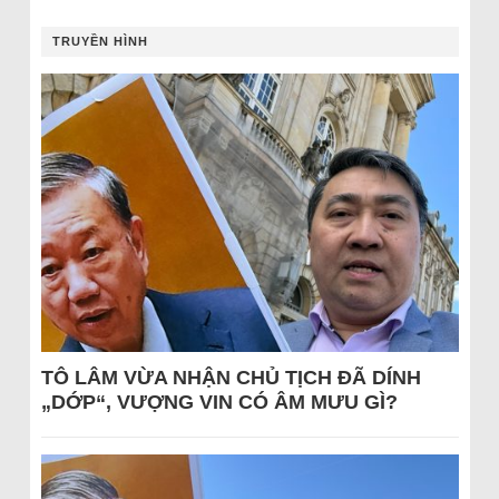
TRUYỀN HÌNH
TÔ LÂM VỪA NHẬN CHỦ TỊCH ĐÃ DÍNH
„DỚP“, VƯỢNG VIN CÓ ÂM MƯU GÌ?