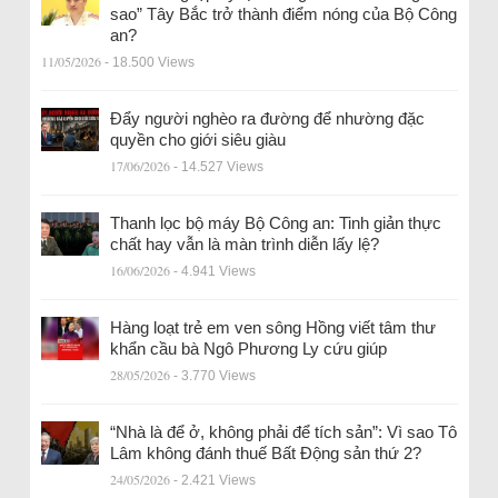
sao” Tây Bắc trở thành điểm nóng của Bộ Công
an?
11/05/2026
- 18.500 Views
Đẩy người nghèo ra đường để nhường đặc
quyền cho giới siêu giàu
17/06/2026
- 14.527 Views
Thanh lọc bộ máy Bộ Công an: Tinh giản thực
chất hay vẫn là màn trình diễn lấy lệ?
16/06/2026
- 4.941 Views
Hàng loạt trẻ em ven sông Hồng viết tâm thư
khẩn cầu bà Ngô Phương Ly cứu giúp
28/05/2026
- 3.770 Views
“Nhà là để ở, không phải để tích sản”: Vì sao Tô
Lâm không đánh thuế Bất Động sản thứ 2?
24/05/2026
- 2.421 Views