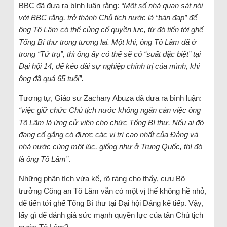
BBC đã đưa ra bình luận rằng:
“Một số nhà quan sát nói
với BBC rằng, trở thành Chủ tịch nước là “bàn đạp” để
ông Tô Lâm có thể củng cố quyền lực, từ đó tiến tới ghế
Tổng Bí thư trong tương lai. Một khi, ông Tô Lâm đã ở
trong “Tứ trụ”, thì ông ấy có thể sẽ có “suất đặc biệt” tại
Đại hội 14, để kéo dài sự nghiệp chính trị của mình, khi
ông đã quá 65 tuổi”.
Tương tự, Giáo sư Zachary Abuza đã đưa ra bình luận:
“việc giữ chức Chủ tịch nước không ngăn cản việc ông
Tô Lâm là ứng cử viên cho chức Tổng Bí thư. Nếu ai đó
đang cố gắng có được các vị trí cao nhất của Đảng và
nhà nước cùng một lúc, giống như ở Trung Quốc, thì đó
là ông Tô Lâm”
.
Những phân tích vừa kể, rõ ràng cho thấy, cựu Bộ
trưởng Công an Tô Lâm vẫn có một vị thế không hề nhỏ,
để tiến tới ghế Tổng Bí thư tại Đại hội Đảng kế tiếp. Vậy,
lấy gì để đánh giá sức mạnh quyền lực của tân Chủ tịch