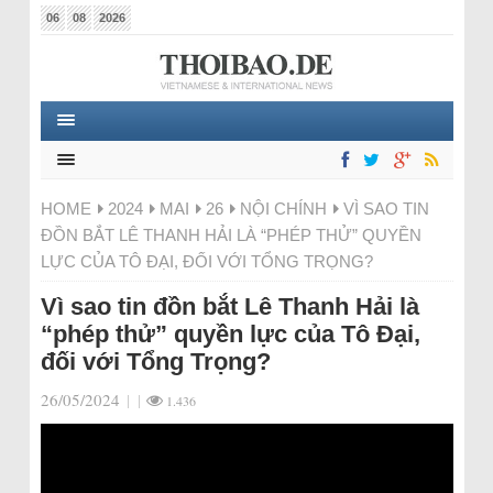
06
08
2026
HOME
2024
MAI
26
NỘI CHÍNH
VÌ SAO TIN
ĐỒN BẮT LÊ THANH HẢI LÀ “PHÉP THỬ” QUYỀN
LỰC CỦA TÔ ĐẠI, ĐỐI VỚI TỔNG TRỌNG?
Vì sao tin đồn bắt Lê Thanh Hải là
“phép thử” quyền lực của Tô Đại,
đối với Tổng Trọng?
26/05/2024
|
|
1.436