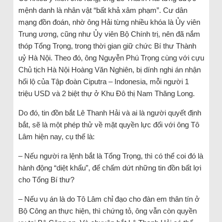
mệnh danh là nhân vật “bất khả xâm phạm”. Cư dân
mạng đồn đoán, nhờ ông Hải từng nhiều khóa là Ủy viên
Trung ương, cũng như Ủy viên Bộ Chính trị, nên đã nắm
thóp Tổng Trọng, trong thời gian giữ chức Bí thư Thành
uỷ Hà Nội. Theo đó, ông Nguyễn Phú Trọng cùng với cựu
Chủ tịch Hà Nội Hoàng Văn Nghiên, bị dính nghi án nhận
hối lộ của Tập đoàn Ciputra – Indonesia, mỗi người 1
triệu USD và 2 biệt thự ở Khu Đô thị Nam Thăng Long.
Do đó, tin đồn bắt Lê Thanh Hải và ai là người quyết định
bắt, sẽ là một phép thử về mặt quyền lực đối với ông Tô
Lâm hiện nay, cụ thế là:
– Nếu người ra lệnh bắt là Tổng Trọng, thì có thể coi đó là
hành động “diệt khẩu”, để chấm dứt những tin đồn bất lợi
cho Tổng Bí thư?
– Nếu vụ án là do Tô Lâm chỉ đạo cho đàn em thân tín ở
Bộ Công an thực hiện, thì chứng tỏ, ông vẫn còn quyền