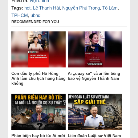
Filed in:
Nội chính
Tags:
hot
,
Lê Thanh Hải
,
Nguyễn Phú Trọng
,
Tô Lâm
,
TPHCM
,
ubnd
RECOMMENDED FOR YOU
Con dâu tỷ phú Hồ Hùng
Ai „quay xe“ và ai lên tiếng
Anh làm chủ tịch hãng hàng
bảo vệ Nguyễn Thành Nam
không
Phản biện hay bỏ tù: Ai mới
Liên đoàn Luật sư Việt Nam