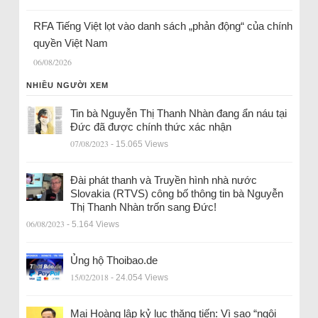
RFA Tiếng Việt lọt vào danh sách „phản động“ của chính
quyền Việt Nam
06/08/2026
NHIỀU NGƯỜI XEM
Tin bà Nguyễn Thị Thanh Nhàn đang ẩn náu tại
Đức đã được chính thức xác nhận
07/08/2023
- 15.065 Views
Đài phát thanh và Truyền hình nhà nước
Slovakia (RTVS) công bố thông tin bà Nguyễn
Thị Thanh Nhàn trốn sang Đức!
06/08/2023
- 5.164 Views
Ủng hộ Thoibao.de
15/02/2018
- 24.054 Views
Mai Hoàng lập kỷ lục thăng tiến: Vì sao “ngôi