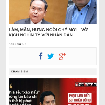
LÂM, MẪN, HƯNG NGỒI GHẾ MỚI – VỞ
KỊCH NGHÌN TỶ VỚI NHÂN DÂN
FOLLOW US
CHÂM BIẾM