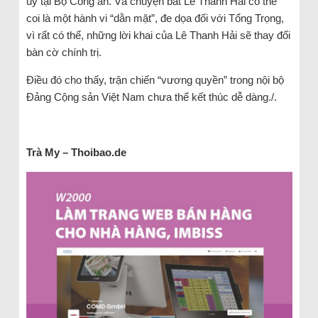
uy tại Bộ Công an. Và chuyện bắt Lê Thanh Hải có thể
coi là một hành vi “dằn mặt”, đe dọa đối với Tổng Trọng,
vì rất có thể, những lời khai của Lê Thanh Hải sẽ thay đổi
bàn cờ chính trị.
Điều đó cho thấy, trận chiến “vương quyền” trong nội bộ
Đảng Cộng sản Việt Nam chưa thể kết thúc dễ dàng./.
Trà My – Thoibao.de