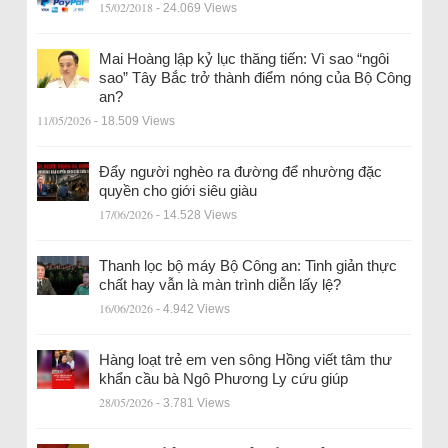
15/02/2018
- 24.069 Views
Mai Hoàng lập kỷ lục thăng tiến: Vì sao “ngôi
sao” Tây Bắc trở thành điểm nóng của Bộ Công
an?
11/05/2026
- 18.509 Views
Đẩy người nghèo ra đường để nhường đặc
quyền cho giới siêu giàu
17/06/2026
- 14.528 Views
Thanh lọc bộ máy Bộ Công an: Tinh giản thực
chất hay vẫn là màn trình diễn lấy lệ?
16/06/2026
- 4.942 Views
Hàng loạt trẻ em ven sông Hồng viết tâm thư
khẩn cầu bà Ngô Phương Ly cứu giúp
28/05/2026
- 3.781 Views