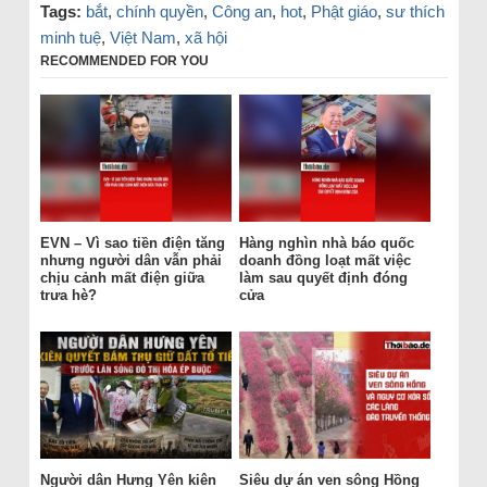
Tags:
bắt
,
chính quyền
,
Công an
,
hot
,
Phật giáo
,
sư thích
minh tuệ
,
Việt Nam
,
xã hội
RECOMMENDED FOR YOU
EVN – Vì sao tiền điện tăng
Hàng nghìn nhà báo quốc
nhưng người dân vẫn phải
doanh đồng loạt mất việc
chịu cảnh mất điện giữa
làm sau quyết định đóng
trưa hè?
cửa
Người dân Hưng Yên kiên
Siêu dự án ven sông Hồng