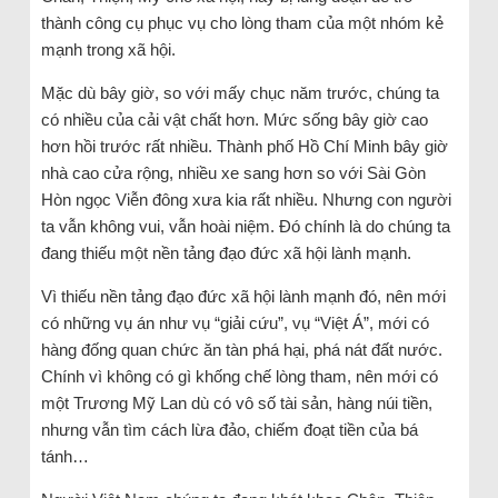
thành công cụ phục vụ cho lòng tham của một nhóm kẻ
mạnh trong xã hội.
Mặc dù bây giờ, so với mấy chục năm trước, chúng ta
có nhiều của cải vật chất hơn. Mức sống bây giờ cao
hơn hồi trước rất nhiều. Thành phố Hồ Chí Minh bây giờ
nhà cao cửa rộng, nhiều xe sang hơn so với Sài Gòn
Hòn ngọc Viễn đông xưa kia rất nhiều. Nhưng con người
ta vẫn không vui, vẫn hoài niệm. Đó chính là do chúng ta
đang thiếu một nền tảng đạo đức xã hội lành mạnh.
Vì thiếu nền tảng đạo đức xã hội lành mạnh đó, nên mới
có những vụ án như vụ “giải cứu”, vụ “Việt Á”, mới có
hàng đống quan chức ăn tàn phá hại, phá nát đất nước.
Chính vì không có gì khống chế lòng tham, nên mới có
một Trương Mỹ Lan dù có vô số tài sản, hàng núi tiền,
nhưng vẫn tìm cách lừa đảo, chiếm đoạt tiền của bá
tánh…