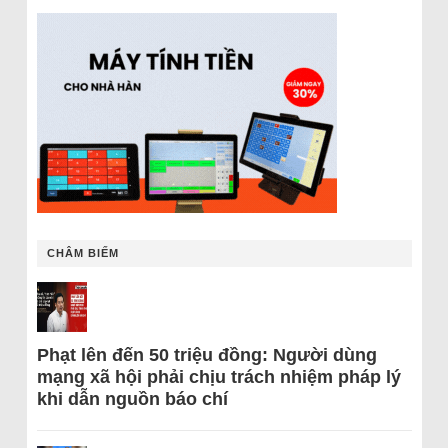
CHÂM BIẾM
Phạt lên đến 50 triệu đồng: Người dùng
mạng xã hội phải chịu trách nhiệm pháp lý
khi dẫn nguồn báo chí