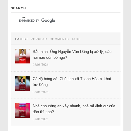
SEARCH
LATEST
POPULAR
COMMENTS
TAGS
Bắc ninh: Ông Nguyễn Văn Dũng bị xử lý, câu
hỏi nào còn bỏ ngỏ?
08/08/2026
Cá độ bóng đá: Chủ tịch xã Thanh Hóa bị khai
trừ Đảng
08/08/2026
Nhà cho công an xây nhanh, nhà tái định cư của
dân thì sao?
08/08/2026