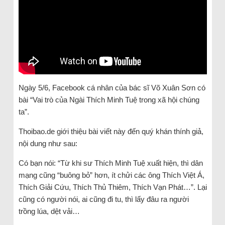
Ngày 5/6, Facebook cá nhân của bác sĩ Võ Xuân Sơn có
bài “Vai trò của Ngài Thích Minh Tuệ trong xã hội chúng
ta”.
Thoibao.de giới thiệu bài viết này đến quý khán thính giả,
nội dung như sau:
Có bạn nói: “Từ khi sư Thích Minh Tuệ xuất hiện, thì dân
mạng cũng “buông bỏ” hơn, ít chửi các ông Thích Việt Á,
Thích Giải Cứu, Thích Thủ Thiêm, Thích Vạn Phát…”. Lại
cũng có người nói, ai cũng đi tu, thì lấy đâu ra người
trồng lúa, dệt vải…