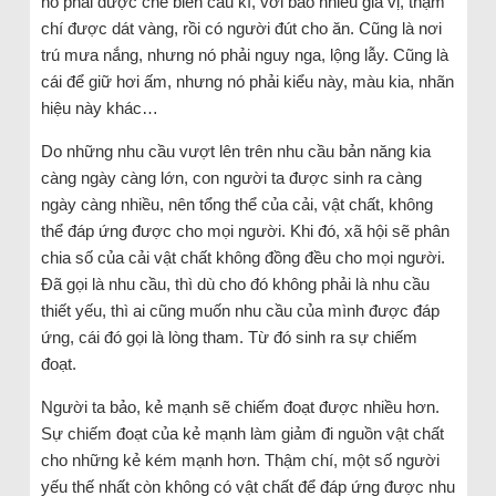
nó phải được chế biến cầu kì, với bao nhiêu gia vị, thậm
chí được dát vàng, rồi có người đút cho ăn. Cũng là nơi
trú mưa nắng, nhưng nó phải nguy nga, lộng lẫy. Cũng là
cái để giữ hơi ấm, nhưng nó phải kiểu này, màu kia, nhãn
hiệu này khác…
Do những nhu cầu vượt lên trên nhu cầu bản năng kia
càng ngày càng lớn, con người ta được sinh ra càng
ngày càng nhiều, nên tổng thể của cải, vật chất, không
thể đáp ứng được cho mọi người. Khi đó, xã hội sẽ phân
chia số của cải vật chất không đồng đều cho mọi người.
Đã gọi là nhu cầu, thì dù cho đó không phải là nhu cầu
thiết yếu, thì ai cũng muốn nhu cầu của mình được đáp
ứng, cái đó gọi là lòng tham. Từ đó sinh ra sự chiếm
đoạt.
Người ta bảo, kẻ mạnh sẽ chiếm đoạt được nhiều hơn.
Sự chiếm đoạt của kẻ mạnh làm giảm đi nguồn vật chất
cho những kẻ kém mạnh hơn. Thậm chí, một số người
yếu thế nhất còn không có vật chất để đáp ứng được nhu