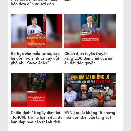
hóa đơn của người dân
Ép học văn mẫu từ bé, sao
Chiến dịch tuyên truyền
lại đòi học sinh tư duy đột
xăng E10: Bản chất của sự
phá như Steve Jobs?
áp đặt độc quyền
Chiến dịch 45 ngày đêm tại
EVN ôm lãi khổng lồ nhưng
TP.HCM: Trò hề hành dân để
hóa đơn dân vẫn tăng vọt
làm đẹp báo cáo thành tích