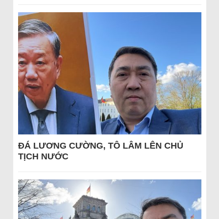
ĐÁ LƯƠNG CƯỜNG, TÔ LÂM LÊN CHỦ
TỊCH NƯỚC