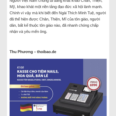
Người Việt Nam chúng ta đang khát khao Chân, Thiện,
Mỹ, khao khát một nền tảng đạo đức xã hội lành mạnh.
Chính vì vậy mà khi biết đến Ngài Thích Minh Tuệ, người
đã thể hiện được Chân, Thiện, Mĩ của tôn giáo, người
dân, bất kể thuộc tôn giáo nào, đã nhanh chóng chấp
nhận và yêu mến ông.
Thu Phương – thoibao.de