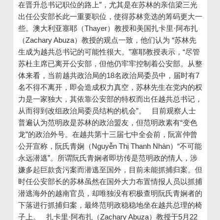
在晋升总书记职位的路上”，尤其是在苏林的亲信梁三光
出任公安部长此一重要职位，使得苏林竞选的筹码更大一
些。澳大利亚塞耶（Thayer）教授和美国扎卡里·阿布扎
（Zachary Abuza）教授的观点一致，他们认为 “苏林先
生成为越共总书记的可能性很大。”塞耶教授表示，“尽管
苏杜主席已离开公安部，但他仍牢牢控制着公安部。从整
体来看，当前越共政治局的18名政治局委员中，届时有7
名不得不离开，即会造成权力真空，苏林先生在党内的权
力是一家独大，其依靠公安部的特权而出任越共总书记，
从而得到改组政治局委员结构的机会”。 目前观察人士
普遍认为范明政是苏林的政治盟友，但范明政素有“变色
龙”的政治外号。在越共第十三届七中全会前，阮富仲曾
公开宣称，阮氏青娴（Nguyễn Thị Thanh Nhàn）“不可能
永远潜逃”。所谓阮氏青娴者即坊传是范明政的情人，涉
嫌多起巨款贪污案而潜逃至国外，目前未能抓捕归案。但
时任公安部长的苏林虽然在国外大力布置情报人员以抓捕
潜逃海外的越南官员，却唯独没有积极查明阮氏青娴者的
下落进行抓捕归案，最终范明政稳稳地坐在越共总理的椅
子上。 扎卡里·阿布扎（Zachary Abuza）教授于5月22