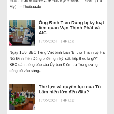
自重，也很难重蹈王廷惠与武文赏的覆辙。 茶媚（Trà
My） – Thoibao.de
Ông Đinh Tiến Dũng bị kỷ luật
liên quan Vạn Thịnh Phát và
AIC
17/06/2024
|
|
1.283
Ngày 15/6, BBC Tiếng Việt bình luận “Bí thư Thành uỷ Hà
Nội Đinh Tiến Dũng bị đề nghị kỷ luật, tiếp theo là gì?”
BBC dẫn thông báo của Ủy ban Kiểm tra Trung ương,
công bố vào sáng…
Thế lực và quyền lực của Tô
Lâm hiện lớn đến đâu?
17/06/2024
|
|
3.525