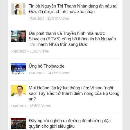
Tin bà Nguyễn Thị Thanh Nhàn đang ẩn náu tại
Đức đã được chính thức xác nhận
07/08/2023
- 15.070 Views
Đài phát thanh và Truyền hình nhà nước
Slovakia (RTVS) công bố thông tin bà Nguyễn
Thị Thanh Nhàn trốn sang Đức!
06/08/2023
- 5.165 Views
Ủng hộ Thoibao.de
15/02/2018
- 24.069 Views
Mai Hoàng lập kỷ lục thăng tiến: Vì sao “ngôi
sao” Tây Bắc trở thành điểm nóng của Bộ Công
an?
11/05/2026
- 18.509 Views
Đẩy người nghèo ra đường để nhường đặc
quyền cho giới siêu giàu