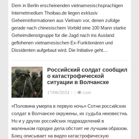
Dem in Berlin erscheinenden vietnamesischsprachigen
Internetmedium Thoibao.de liegen exklusiv
Geheiminformationen aus Vietnam vor, denen zufolge
gerade nach chinesischem Vorbild eine 100 Mann starke
Geheimdienstgruppe für die Jagd nach ins Ausland
geflohenen vietnamesischen Ex-Funktionären und
Dissidenten aufgebaut wird. Die Initiative geht…
Российский солдат сообщил
о катастрофической
ситуации в Волчанске
17/06/2024
|
|
2.049
«Половина умерла в первую ночь» Сотни российских
солдат в Волчанске окружены, их судьба неизвестна.
Но и у других российских подразделений в
маленьком городке дела обстоят не лучшим образом.
Боец описывает на видео катастрофическую