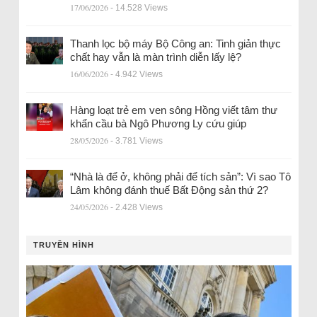
17/06/2026
- 14.528 Views
Thanh lọc bộ máy Bộ Công an: Tinh giản thực
chất hay vẫn là màn trình diễn lấy lệ?
16/06/2026
- 4.942 Views
Hàng loạt trẻ em ven sông Hồng viết tâm thư
khẩn cầu bà Ngô Phương Ly cứu giúp
28/05/2026
- 3.781 Views
“Nhà là để ở, không phải để tích sản”: Vì sao Tô
Lâm không đánh thuế Bất Động sản thứ 2?
24/05/2026
- 2.428 Views
TRUYỀN HÌNH