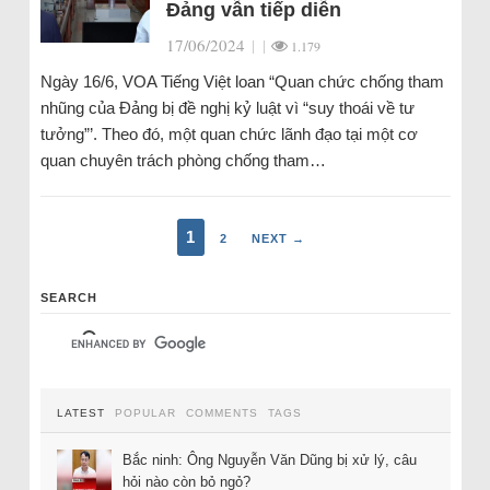
Đảng vẫn tiếp diễn
17/06/2024
|
|
1.179
Ngày 16/6, VOA Tiếng Việt loan “Quan chức chống tham
nhũng của Đảng bị đề nghị kỷ luật vì “suy thoái về tư
tưởng”’. Theo đó, một quan chức lãnh đạo tại một cơ
quan chuyên trách phòng chống tham…
1
2
NEXT →
SEARCH
LATEST
POPULAR
COMMENTS
TAGS
Bắc ninh: Ông Nguyễn Văn Dũng bị xử lý, câu
hỏi nào còn bỏ ngỏ?