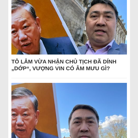
TÔ LÂM VỪA NHẬN CHỦ TỊCH ĐÃ DÍNH
„DỚP“, VƯỢNG VIN CÓ ÂM MƯU GÌ?