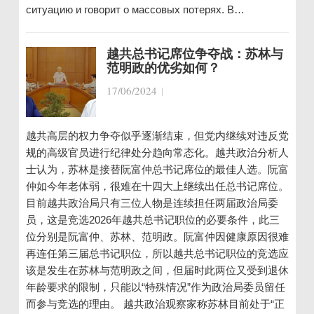
ситуацию и говорит о массовых потерях. В…
越共总书记席位争夺战：苏林与
范明政的优劣如何？
17/06/2024
|
越共高层的权力争夺似乎逐渐结束，但党内继续对违反党
规的高级官员进行纪律处分趋向常态化。越共政治分析人
士认为，苏林是接替阮富仲总书记席位的最佳人选。阮富
仲如今年老体弱，很难在十四大上继续出任总书记席位。
目前越共政治局只有三位人物是连续担任两届政治局委
员，这是竞选2026年越共总书记职位的必要条件，此三
位分别是阮富仲、苏林、范明政。阮富仲因健康原因很难
再连任第三届总书记职位，所以越共总书记职位的竞选应
该是发生在苏林与范明政之间，但届时此两位又受到退休
年龄要求的限制，只能以“特殊情况”作为政治局委员留任
而参与竞选的理由。 越共政治观察家称苏林目前处于“正