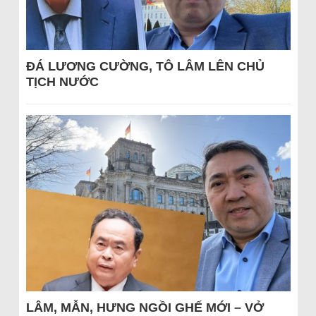
ĐÁ LƯƠNG CƯỜNG, TÔ LÂM LÊN CHỦ
TỊCH NƯỚC
LÂM, MẪN, HƯNG NGỒI GHẾ MỚI – VỞ