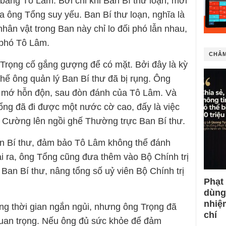
bằng Tô Lâm. Bởi chỉ khi Ban Bí thư loạn, mới
a ông Tổng suy yếu. Ban Bí thư loạn, nghĩa là
nhân vật trong Ban này chỉ lo đối phó lẫn nhau,
 phó Tô Lâm.
CHÂM
 Trọng cố gắng gượng để có mặt. Bởi đây là kỳ
thế ông quản lý Ban Bí thư đã bị rụng. Ông
ại mớ hỗn độn, sau đòn đánh của Tô Lâm. Và
Tổng đã đi được một nước cờ cao, đấy là việc
Cường lên ngồi ghế Thường trực Ban Bí thư.
n Bí thư, đảm bảo Tô Lâm không thể đánh
i ra, ông Tổng cũng đưa thêm vào Bộ Chính trị
 Ban Bí thư, nâng tổng số uỷ viên Bộ Chính trị
Phạt
dùng
nhiệ
ảng thời gian ngắn ngủi, nhưng ông Trọng đã
chí
uan trọng. Nếu ông đủ sức khỏe để đảm