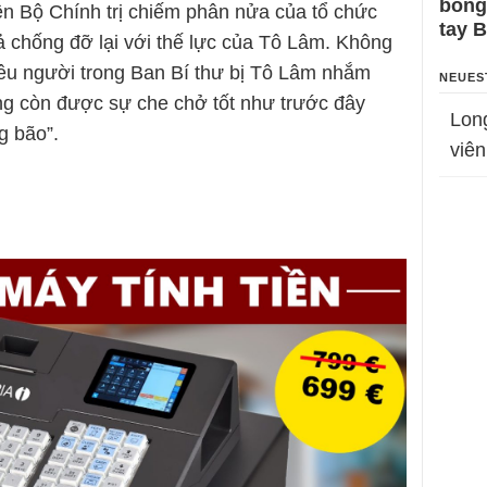
bỗng
ên Bộ Chính trị chiếm phân nửa của tổ chức
tay 
ả chống đỡ lại với thế lực của Tô Lâm. Không
nhiêu người trong Ban Bí thư bị Tô Lâm nhắm
NEUES
ng còn được sự che chở tốt như trước đây
Lon
g bão”.
viên