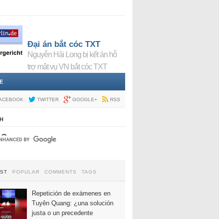
Đại án bắt cóc TXT
Nguyễn Hải Long bị kết án hỗ
trợ mật vụ VN bắt cóc TXT
E
ACEBOOK
TWITTER
GOOGLE+
RSS
H
EST
POPULAR
COMMENTS
TAGS
Repetición de exámenes en
Tuyên Quang: ¿una solución
justa o un precedente