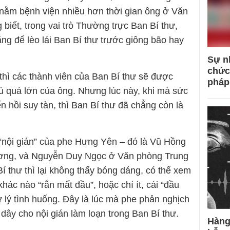
nằm bệnh viện nhiều hơn thời gian ông ở Văn
iết, trong vai trò Thường trực Ban Bí thư,
 để lèo lái Ban Bí thư trước giông bão hay
Sự n
chức
thì các thành viên của Ban Bí thư sẽ được
pháp
dù quá lớn của ông. Nhưng lúc này, khi mà sức
 hồi suy tàn, thì Ban Bí thư đã chẳng còn là
“nội gián” của phe Hưng Yên – đó là Vũ Hồng
ương, và Nguyễn Duy Ngọc ở Văn phòng Trung
í thư thì lại không thấy bóng dáng, có thể xem
hác nào “rắn mất đầu”, hoặc chí ít, cái “đầu
ử lý tình huống. Đây là lúc mà phe phản nghịch
dây cho nội gián làm loạn trong Ban Bí thư.
Hàng