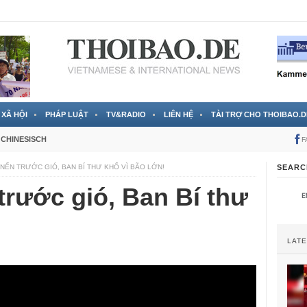
 đã được chính thức xác nhận
3 Jahren ago
XÃ HỘI
PHÁP LUẬT
TV&RADIO
LIÊN HỆ
TÀI TRỢ CHO THOIBAO.D
CHINESISCH
F
NẾN TRƯỚC GIÓ, BAN BÍ THƯ KHỔ VÌ BÃO LỚN!
SEARC
rước gió, Ban Bí thư
!
LAT