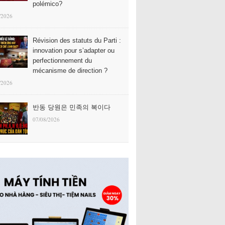
polémico?
/2026
Révision des statuts du Parti :
innovation pour s’adapter ou
perfectionnement du
mécanisme de direction ?
/2026
반동 당원은 민족의 복이다
07/08/2026