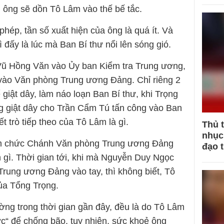
, ông sẽ dồn Tô Lâm vào thế bế tắc.
hép, tần số xuất hiện của ông là quá ít. Và
ì đấy là lúc mà Ban Bí thư nổi lên sóng gió.
Vũ Hồng Văn vào Ủy ban Kiểm tra Trung ương,
ào Văn phòng Trung ương Đảng. Chỉ riêng 2
giật dây, làm náo loạn Ban Bí thư, khi Trọng
g giật dây cho Trần Cẩm Tú tấn công vào Ban
t trò tiếp theo của Tô Lâm là gì.
Thủ 
nhục 
m chức Chánh Văn phòng Trung ương Đảng
đạo 
n gì. Thời gian tới, khi mà Nguyễn Duy Ngọc
rung ương Đảng vào tay, thì không biết, Tô
của Tổng Trọng.
ường trong thời gian gần đây, đều là do Tô Lâm
c“ để chống bão, tuy nhiên, sức khoẻ ông