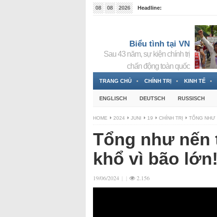
08
08
2026
Headline:
Tin bà Nguyễn Thị Thanh Nhàn đang ẩn náu tại Đức
Biểu tình tại VN
Sau 43 năm, sự kiện chính trị
chấn động toàn quốc
TRANG CHỦ
CHÍNH TRỊ
KINH TẾ
ENGLISCH
DEUTSCH
RUSSISCH
HOME
2024
JUNI
19
CHÍNH TRỊ
TỔNG NHƯ 
Tổng như nến t
khổ vì bão lớn
19/06/2024
|
|
2.156