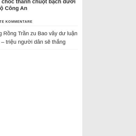
 chốc thành chuột bạch dưới
Bộ Công An
TE KOMMENTARE
g Rồng Trần
zu
Bao vây dư luận
 – triệu người dân sẽ thắng