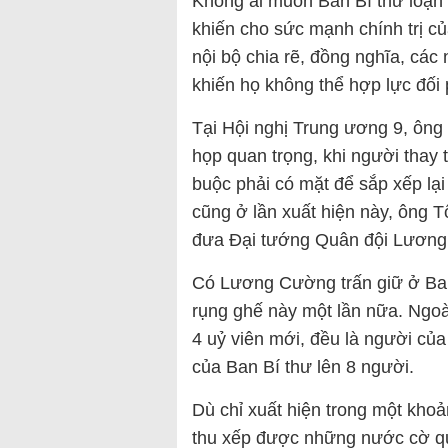
Không ai muốn Ban Bí thư loạn 
khiến cho sức mạnh chính trị củ
nội bộ chia rẽ, đồng nghĩa, các 
khiến họ không thể hợp lực đối
Tại Hội nghị Trung ương 9, ông
họp quan trọng, khi người thay 
buộc phải có mặt để sắp xếp l
cũng ở lần xuất hiện này, ông 
đưa Đại tướng Quân đội Lương 
Có Lương Cường trấn giữ ở Ba
rụng ghế này một lần nữa. Ngoà
4 uỷ viên mới, đều là người của
của Ban Bí thư lên 8 người.
Dù chỉ xuất hiện trong một kho
thu xếp được những nước cờ q