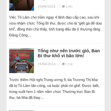
10/08/2024
|
|
2.993
Việc Tô Lâm cho trảm ngay 4 lãnh đạo cấp cao, sau khi
vừa nhậm chức Tổng Bí thư, được cho là “giết gà để dọa
khỉ”, đồng thời cho thấy, tình trạng đấu đá ở thượng tầng
Đảng Cộng…
Tổng như nến trước gió, Ban
Bí thư khổ vì bão lớn!
19/06/2024
|
|
2.156
Trước thềm Hội nghị Trung ương 9, bà Trương Thị Mai
đã bị Tô Lâm tấn công, và buộc phải rời ghế. Được biết,
trong suốt hơn 1 năm nắm chức Thường trực Ban Bí
thư, bà Mai đã thay…