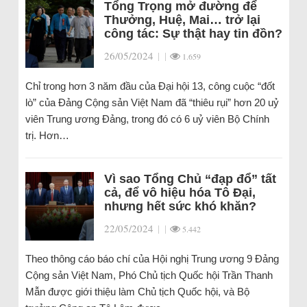
Tổng Trọng mở đường để
Thưởng, Huệ, Mai… trở lại
công tác: Sự thật hay tin đồn?
26/05/2024
|
|
1.659
Chỉ trong hơn 3 năm đầu của Đại hội 13, công cuộc “đốt
lò” của Đảng Cộng sản Việt Nam đã “thiêu rụi” hơn 20 uỷ
viên Trung ương Đảng, trong đó có 6 uỷ viên Bộ Chính
trị. Hơn…
Vì sao Tổng Chủ “đạp đổ” tất
cả, để vô hiệu hóa Tô Đại,
nhưng hết sức khó khăn?
22/05/2024
|
|
5.442
Theo thông cáo báo chí của Hội nghị Trung ương 9 Đảng
Cộng sản Việt Nam, Phó Chủ tịch Quốc hội Trần Thanh
Mẫn được giới thiệu làm Chủ tịch Quốc hội, và Bộ