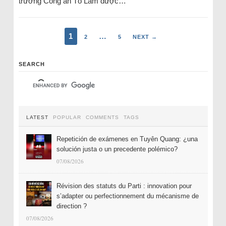
trưởng Công an Tô Lâm được…
1
…
2
5
NEXT →
SEARCH
LATEST
POPULAR
COMMENTS
TAGS
Repetición de exámenes en Tuyên Quang: ¿una
solución justa o un precedente polémico?
07/08/2026
Révision des statuts du Parti : innovation pour
s’adapter ou perfectionnement du mécanisme de
direction ?
07/08/2026