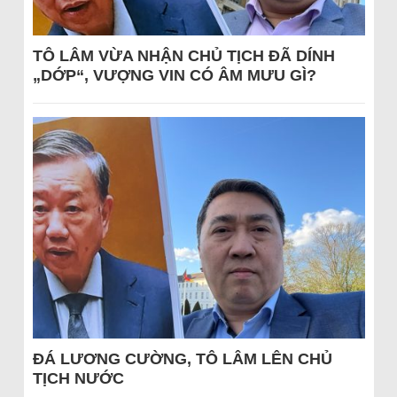
TÔ LÂM VỪA NHẬN CHỦ TỊCH ĐÃ DÍNH
„DỚP“, VƯỢNG VIN CÓ ÂM MƯU GÌ?
ĐÁ LƯƠNG CƯỜNG, TÔ LÂM LÊN CHỦ
TỊCH NƯỚC