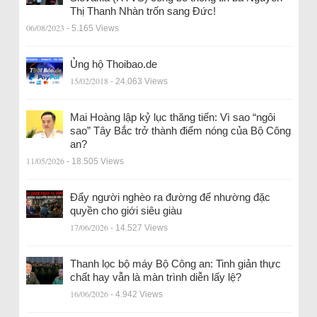
Thị Thanh Nhàn trốn sang Đức!
06/08/2023
- 5.165 Views
Ủng hộ Thoibao.de
15/02/2018
- 24.063 Views
Mai Hoàng lập kỷ lục thăng tiến: Vì sao “ngôi
sao” Tây Bắc trở thành điểm nóng của Bộ Công
an?
11/05/2026
- 18.505 Views
Đẩy người nghèo ra đường để nhường đặc
quyền cho giới siêu giàu
17/06/2026
- 14.527 Views
Thanh lọc bộ máy Bộ Công an: Tinh giản thực
chất hay vẫn là màn trình diễn lấy lệ?
16/06/2026
- 4.942 Views