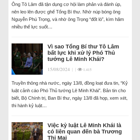
Ông Tô Lâm đã tận dụng cơ hội làm phản và đánh úp,
nên leo lên được ghế Tổng Bí thư. Nhờ núp bóng ông
Nguyễn Phú Trọng, và nhờ ông Trọng “đốt lò”, kìm hãm
nhiều thế lực suốt…
Vì sao Tổng Bí thư Tô Lâm
bất lực khi xử lý Phó Thủ
tướng Lê Minh Khái?
15/08/2024
|
|
1.415
Truyền thông nhà nước, ngày 13/8, đồng loạt đưa tin, “Kỷ
luật cảnh cáo Phó Thủ tướng Lê Minh Khái”. Bản tin cho
biết, Bộ Chính trị, Ban Bí thư, ngày 13/8 đã họp, xem xét,
thi hành kỷ luật…
Việc kỷ luật Lê Minh Khái là
có liên quan đến bà Trương
Thị Mai