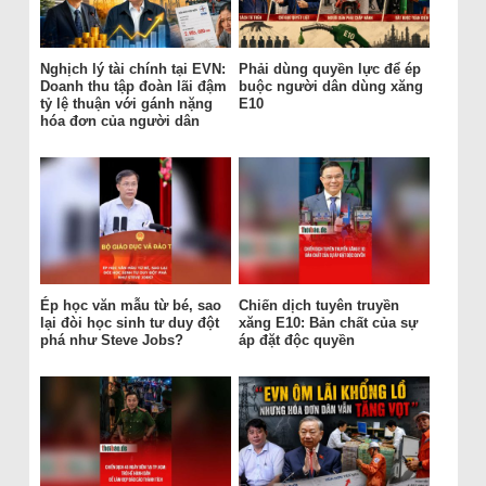
Nghịch lý tài chính tại EVN:
Phải dùng quyền lực để ép
Doanh thu tập đoàn lãi đậm
buộc người dân dùng xăng
tỷ lệ thuận với gánh nặng
E10
hóa đơn của người dân
Ép học văn mẫu từ bé, sao
Chiến dịch tuyên truyền
lại đòi học sinh tư duy đột
xăng E10: Bản chất của sự
phá như Steve Jobs?
áp đặt độc quyền