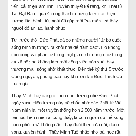
tiến, cải thiện lâm linh. Truyền thuyết kể rằng, khi Thái tử
Tất Đạt Đa đi qua 4 cổng thành, chứng kiến các hiện
tượng lão, bệnh, tử, ngài đã gặp một “sa môn” và thấy
người đó an lạc, hạnh phúc.
Từ trước thời Đức Phật đã có những người “từ bỏ cuộc
sống bình thường”, ra khỏi nhà để “tầm đạo”. Họ không
còn đóng vai phần tử trong một gia đình, cũng như trong
cả xã hội; họ không làm một công việc sản xuất hay
thương mại, sống nhờ khất thực. Đến thế kỷ thứ 5 trước
Công nguyên, phong trào này khá lớn khi Đức Thích Ca
tham gia.
Thầy Minh Tuệ đang đi theo con đường như Đức Phật
ngày xưa. Hiện tượng này sẽ nhắc nhở các Phật tử Việt
Nam nhìn lại một truyền thống hơn 2,500 năm trước. Một
bài học hiển nhiên ai cũng thấy, là con người có thể sống
hạnh phúc mà không cần chạy đuổi theo của cải, danh
vọng, quyền hành. Thầy Minh Tuệ nhắc nhở bài học rất