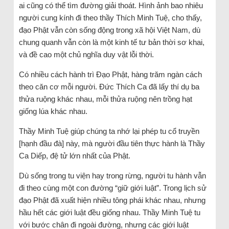
ai cũng có thể tìm đường giải thoát. Hình ảnh bao nhiêu
người cung kính đi theo thầy Thích Minh Tuệ, cho thấy,
đạo Phật vẫn còn sống động trong xã hội Việt Nam, dù
chung quanh vẫn còn là một kinh tế tư bản thời sơ khai,
và đề cao một chủ nghĩa duy vật lỗi thời.
Có nhiều cách hành trì Đạo Phật, hàng trăm ngàn cách
theo căn cơ mỗi người. Đức Thích Ca đã lấy thí dụ ba
thửa ruộng khác nhau, mỗi thửa ruộng nên trồng hạt
giống lúa khác nhau.
Thầy Minh Tuệ giúp chúng ta nhớ lại phép tu cổ truyền
[hạnh đầu đà] này, mà người đầu tiên thực hành là Thầy
Ca Diếp, đệ tử lớn nhất của Phật.
Dù sống trong tu viện hay trong rừng, người tu hành vẫn
đi theo cùng một con đường “giữ giới luật”. Trong lịch sử
đạo Phật đã xuất hiện nhiều tông phái khác nhau, nhưng
hầu hết các giới luật đều giống nhau. Thầy Minh Tuệ tu
với bước chân đi ngoài đường, nhưng các giới luật