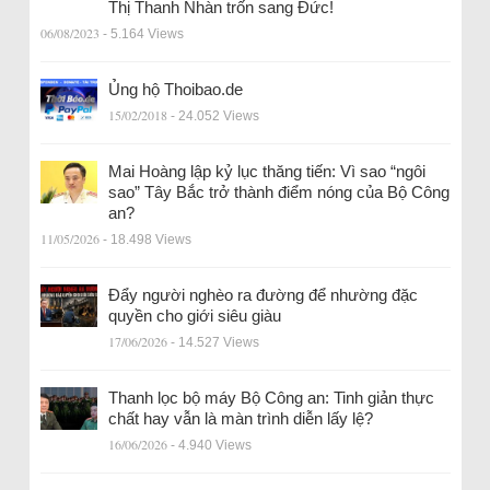
Thị Thanh Nhàn trốn sang Đức!
06/08/2023
- 5.164 Views
Ủng hộ Thoibao.de
15/02/2018
- 24.052 Views
Mai Hoàng lập kỷ lục thăng tiến: Vì sao “ngôi
sao” Tây Bắc trở thành điểm nóng của Bộ Công
an?
11/05/2026
- 18.498 Views
Đẩy người nghèo ra đường để nhường đặc
quyền cho giới siêu giàu
17/06/2026
- 14.527 Views
Thanh lọc bộ máy Bộ Công an: Tinh giản thực
chất hay vẫn là màn trình diễn lấy lệ?
16/06/2026
- 4.940 Views