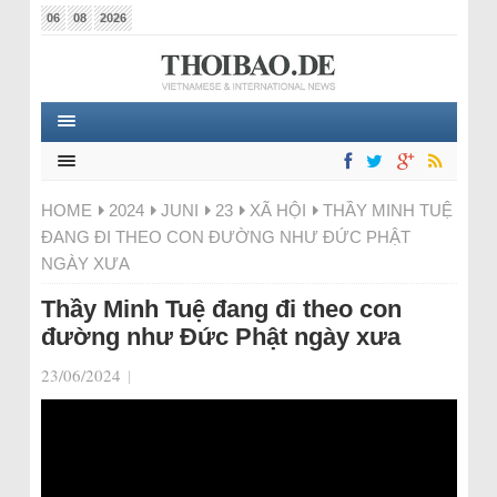
06
08
2026
HOME
2024
JUNI
23
XÃ HỘI
THẦY MINH TUỆ
ĐANG ĐI THEO CON ĐƯỜNG NHƯ ĐỨC PHẬT
NGÀY XƯA
Thầy Minh Tuệ đang đi theo con
đường như Đức Phật ngày xưa
23/06/2024
|