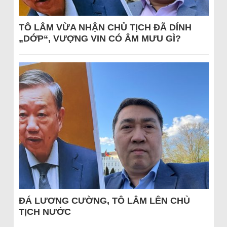
TÔ LÂM VỪA NHẬN CHỦ TỊCH ĐÃ DÍNH
„DỚP“, VƯỢNG VIN CÓ ÂM MƯU GÌ?
ĐÁ LƯƠNG CƯỜNG, TÔ LÂM LÊN CHỦ
TỊCH NƯỚC