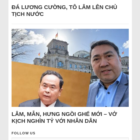
ĐÁ LƯƠNG CƯỜNG, TÔ LÂM LÊN CHỦ
TỊCH NƯỚC
LÂM, MẪN, HƯNG NGỒI GHẾ MỚI – VỞ
KỊCH NGHÌN TỶ VỚI NHÂN DÂN
FOLLOW US