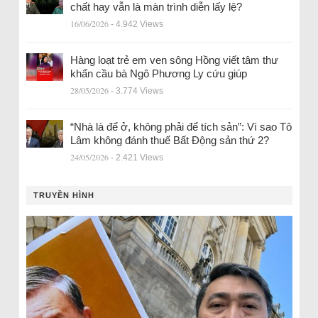
chất hay vẫn là màn trình diễn lấy lệ?
16/06/2026
- 4.942 Views
Hàng loạt trẻ em ven sông Hồng viết tâm thư
khẩn cầu bà Ngô Phương Ly cứu giúp
28/05/2026
- 3.774 Views
“Nhà là để ở, không phải để tích sản”: Vì sao Tô
Lâm không đánh thuế Bất Động sản thứ 2?
24/05/2026
- 2.421 Views
TRUYỀN HÌNH