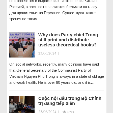
не стесняется в выражениях, и отношения Китая с
Россией, в частности, являются бельмом на глазу
для правительства Германии. Существуют также
трения по таким…
Why does Party chief Trong
still print and distribute
useless theoretical books?
23/06/2024
|
On social networks, recently, many opinions have said
that General Secretary of the Communist Party of
Vietnam Nguyen Phu Trong is always in a state of old age
and weak health. He is over 80 years old, and it is…
Cuộc nội đấu trong Bộ Chính
trị đang tiếp diễn
23/06/2024
|
|
2.743