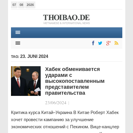
07
08
2026
23. JUNI 2024
TAG:
Хабек обменивается
ударами с
высокопоставленным
представителем
правительства
23/06/2024
|
Критика курса Китай–Украина В Китае Роберт Хабек
хочет провести кампанию за улучшение
экономических отношений с Пекином. Вице-канцлер