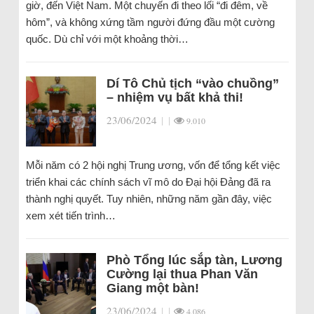
giờ, đến Việt Nam. Một chuyến đi theo lối “đi đêm, về
hôm”, và không xứng tầm người đứng đầu một cường
quốc. Dù chỉ với một khoảng thời…
Dí Tô Chủ tịch “vào chuồng”
– nhiệm vụ bất khả thi!
23/06/2024
|
|
9.010
Mỗi năm có 2 hội nghị Trung ương, vốn để tổng kết việc
triển khai các chính sách vĩ mô do Đại hội Đảng đã ra
thành nghị quyết. Tuy nhiên, những năm gần đây, việc
xem xét tiến trình…
Phò Tổng lúc sắp tàn, Lương
Cường lại thua Phan Văn
Giang một bàn!
23/06/2024
|
|
4.086