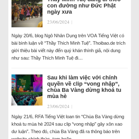
con đường như Đức Phật
ngày xưa
23/06/2024
|
Ngày 20/6, blog Ngô Nhân Dụng trên VOA Tiếng Việt có
bài bình luận về “Thầy Thích Minh Tuệ”. Thoibao.de trích
giới thiệu bài viết này đến quý khán thính giả, nội dung
như sau: Thầy Thích Minh Tuệ đi…
Sau khi làm việc với chính
quyền về clip “vong nhập”,
chùa Ba Vàng dừng khoá tu
mùa hè
23/06/2024
|
Ngày 21/6, RFA Tiếng Việt loan tin “Chùa Ba Vàng dừng
khoá tu mùa hè 2024 sau clip “vong nhập” gây xôn xao
dư luận”. Theo đó, chùa Ba Vàng đã ra thông báo trên
website chính thức, tạm hoãn…