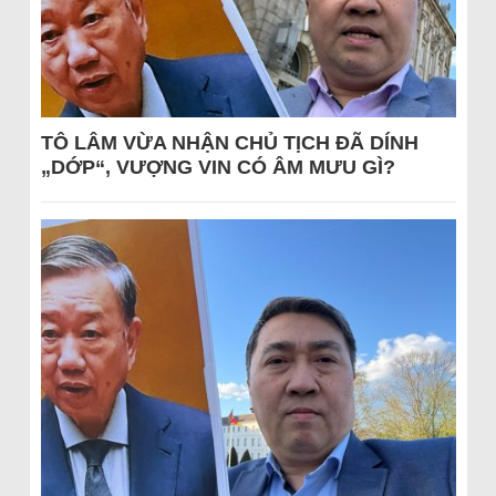
TÔ LÂM VỪA NHẬN CHỦ TỊCH ĐÃ DÍNH
„DỚP“, VƯỢNG VIN CÓ ÂM MƯU GÌ?