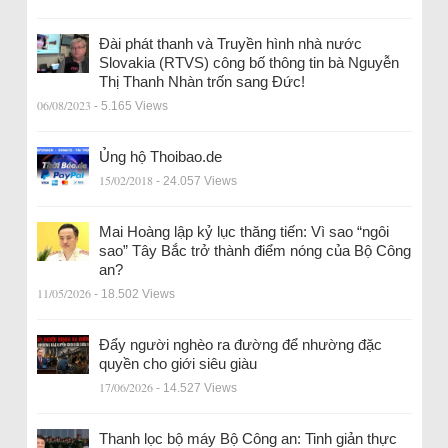
Đài phát thanh và Truyền hình nhà nước
Slovakia (RTVS) công bố thông tin bà Nguyễn
Thị Thanh Nhàn trốn sang Đức!
06/08/2023
- 5.165 Views
Ủng hộ Thoibao.de
15/02/2018
- 24.057 Views
Mai Hoàng lập kỷ lục thăng tiến: Vì sao “ngôi
sao” Tây Bắc trở thành điểm nóng của Bộ Công
an?
11/05/2026
- 18.502 Views
Đẩy người nghèo ra đường để nhường đặc
quyền cho giới siêu giàu
17/06/2026
- 14.527 Views
Thanh lọc bộ máy Bộ Công an: Tinh giản thực