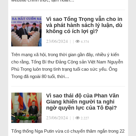
Vì sao Tổng Trọng vẫn cho in
và phát hành sách lý luận, dù
không có ích lợi gì?
23/06/2024
|
|
4.374
Trên mạng xã hội, trong thời gian gần đây, nhiều ý kiến
cho rằng, Tổng Bí thư Đảng Cộng sản Việt Nam Nguyễn
Phú Trọng luôn trong tình trạng tuổi cao sức yếu. Ông
Trọng đã ngoài 80 tuổi, thời…
Vì sao thái độ của Phan Văn
Giang khiến người ta nghi
ngờ quyền lực của Tô Đại?
23/06/2024
|
|
2.227
Tổng thống Nga Putin vừa có chuyến thăm ngắn trong 22