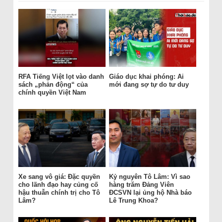
RFA Tiếng Việt lọt vào danh
Giáo dục khai phóng: Ai
sách „phản động“ của
mới đang sợ tự do tư duy
chính quyền Việt Nam
Xe sang vô giá: Đặc quyền
Kỷ nguyên Tô Lâm: Vì sao
cho lãnh đạo hay củng cố
hàng trăm Đảng Viên
hậu thuẫn chính trị cho Tô
ĐCSVN lại ủng hộ Nhà báo
Lâm?
Lê Trung Khoa?