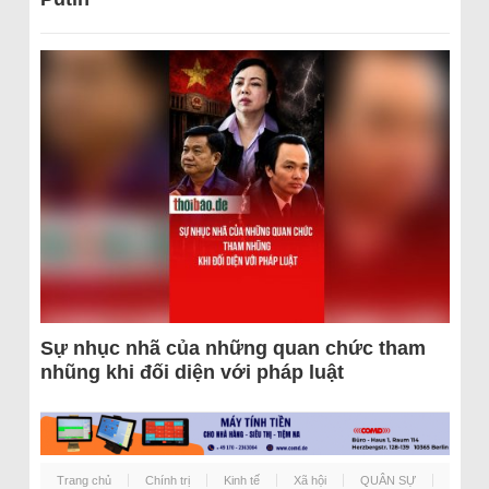
Sự nhục nhã của những quan chức tham
nhũng khi đối diện với pháp luật
Trang chủ
Chính trị
Kinh tế
Xã hội
QUÂN SỰ