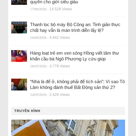
quyền cho giới siêu giàu
17/06/2026
- 14.528 Views
Thanh lọc bộ máy Bộ Công an: Tinh giản thực
chất hay vẫn là màn trình diễn lấy lệ?
16/06/2026
- 4.942 Views
Hàng loạt trẻ em ven sông Hồng viết tâm thư
khẩn cầu bà Ngô Phương Ly cứu giúp
28/05/2026
- 3.778 Views
“Nhà là để ở, không phải để tích sản”: Vì sao Tô
Lâm không đánh thuế Bất Động sản thứ 2?
24/05/2026
- 2.426 Views
TRUYỀN HÌNH