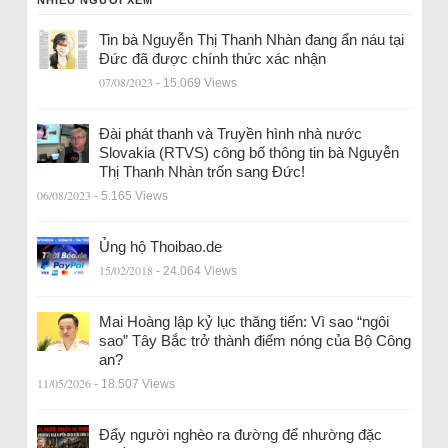
Tin bà Nguyễn Thị Thanh Nhàn đang ẩn náu tại
Đức đã được chính thức xác nhận
07/08/2023
- 15.069 Views
Đài phát thanh và Truyền hình nhà nước
Slovakia (RTVS) công bố thông tin bà Nguyễn
Thị Thanh Nhàn trốn sang Đức!
06/08/2023
- 5.165 Views
Ủng hộ Thoibao.de
15/02/2018
- 24.064 Views
Mai Hoàng lập kỷ lục thăng tiến: Vì sao “ngôi
sao” Tây Bắc trở thành điểm nóng của Bộ Công
an?
11/05/2026
- 18.507 Views
Đẩy người nghèo ra đường để nhường đặc