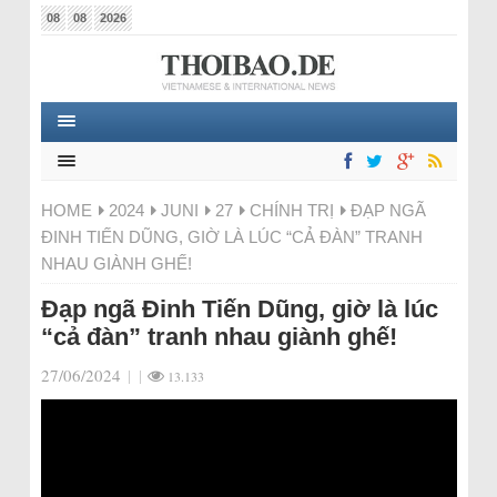
08
08
2026
HOME
2024
JUNI
27
CHÍNH TRỊ
ĐẠP NGÃ
ĐINH TIẾN DŨNG, GIỜ LÀ LÚC “CẢ ĐÀN” TRANH
NHAU GIÀNH GHẾ!
Đạp ngã Đinh Tiến Dũng, giờ là lúc
“cả đàn” tranh nhau giành ghế!
27/06/2024
|
|
13.133