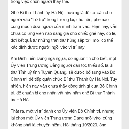
trong việc chọn người thay thế.
Ghế Bí thư Thành ủy Hà Nội thường là để cơ cấu cho
người vào “Tứ trụ” trong tương lai, cho nên, phe nào
cũng muốn đưa người của mình trám vào. Hiện nay, vẫn
chưa có ứng viên nào sáng giá cho chiếc ghế này, có lẽ,
đợi kết quả từ những trận thư hùng sắp tới, mới có thể
xác định được người ngồi vào vị trí này.
Khi Đinh Tiến Dũng ngã ngựa, có nguồn tin cho biết, một
Ủy viên Trung ương Đảng người dân tộc thiểu số, là Bí
thư Tỉnh uỷ tỉnh Tuyên Quang, sẽ được bổ sung vào Bộ
Chính trị, để tiếp quản chức Bí thư Thành ủy Hà Nội. Tuy
nhiên, hiện nay vẫn chưa thấy động tĩnh gì của Bộ Chính
trị, để chuẩn bị cho nhân vật này nắm ghế Bí thư Thành
ủy Hà Nội.
Thật ra, một vị trí dành cho Ủy viên Bộ Chính trị, nhưng
lại chọn một Ủy viên Trung ương Đảng ngồi vào, cũng
không phải là chuyện hiếm. Hồi tháng 10/2020, ông