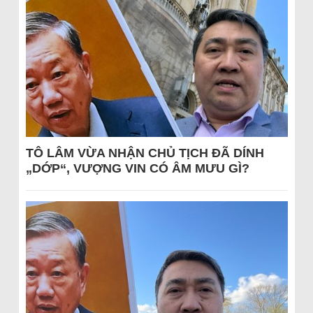
TÔ LÂM VỪA NHẬN CHỦ TỊCH ĐÃ DÍNH
„DỚP“, VƯỢNG VIN CÓ ÂM MƯU GÌ?