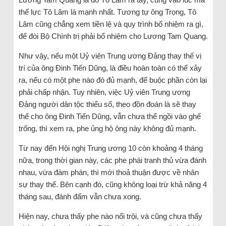
thế lực Tô Lâm là mạnh nhất. Tương tự ông Trọng, Tô
Lâm cũng chẳng xem tiền lệ và quy trình bổ nhiệm ra gì,
để đòi Bộ Chính trị phải bổ nhiệm cho Lương Tam Quang.
Như vậy, nếu một Uỷ viên Trung ương Đảng thay thế vị
trí của ông Đinh Tiến Dũng, là điều hoàn toàn có thể xảy
ra, nếu có một phe nào đó đủ mạnh, để buộc phần còn lại
phải chấp nhận. Tuy nhiên, việc Uỷ viên Trung ương
Đảng người dân tộc thiểu số, theo đồn đoán là sẽ thay
thế cho ông Đinh Tiến Dũng, vẫn chưa thể ngồi vào ghế
trống, thì xem ra, phe ủng hộ ông này không đủ mạnh.
Từ nay đến Hội nghị Trung ương 10 còn khoảng 4 tháng
nữa, trong thời gian này, các phe phái tranh thủ vừa đánh
nhau, vừa đàm phán, thì mới thoả thuận được về nhân
sự thay thế. Bên cạnh đó, cũng không loại trừ khả năng 4
tháng sau, đánh đấm vẫn chưa xong.
Hiện nay, chưa thấy phe nào nổi trội, và cũng chưa thấy