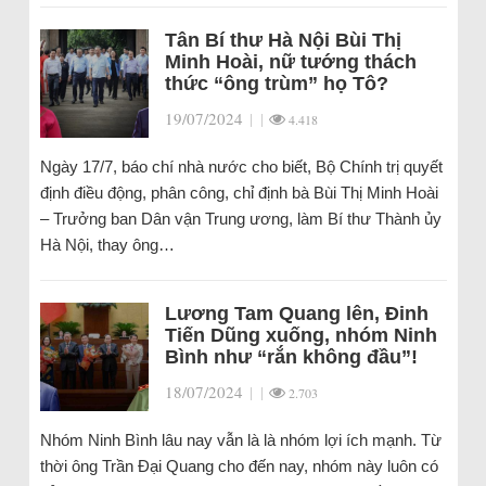
Tân Bí thư Hà Nội Bùi Thị
Minh Hoài, nữ tướng thách
thức “ông trùm” họ Tô?
19/07/2024
|
|
4.418
Ngày 17/7, báo chí nhà nước cho biết, Bộ Chính trị quyết
định điều động, phân công, chỉ định bà Bùi Thị Minh Hoài
– Trưởng ban Dân vận Trung ương, làm Bí thư Thành ủy
Hà Nội, thay ông…
Lương Tam Quang lên, Đinh
Tiến Dũng xuống, nhóm Ninh
Bình như “rắn không đầu”!
18/07/2024
|
|
2.703
Nhóm Ninh Bình lâu nay vẫn là là nhóm lợi ích mạnh. Từ
thời ông Trần Đại Quang cho đến nay, nhóm này luôn có