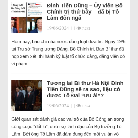
Đinh Tiến Dũng – Ủy viên Bộ
Chính trị thứ bảy – đã bị Tô
Lâm đốn ngã
19/06/2024
|
|
7.272
Hôm nay, báo chí nhà nước đồng loạt đưa tin: Ngày 19/6,
tại Trụ sở Trung ương Đảng, Bộ Chính trị, Ban Bí thư đã
họp xem xét, thi hành kỷ luật tổ chức đảng, đảng viên có
vi phạm,…
Tương lai Bí thư Hà Nội Đinh
Tiến Dũng sẽ ra sao, liệu có
được Tô Đại “ưu ái”?
19/06/2024
|
|
1.824
Giới quan sát đánh giá cao vai trò của Bộ Công an trong
công cuộc “đốt lò”, dưới sự lãnh đạo của Bộ trưởng Tô
Lâm. Bởi ông Tô Lâm đã dám đụng đến một vụ án vô