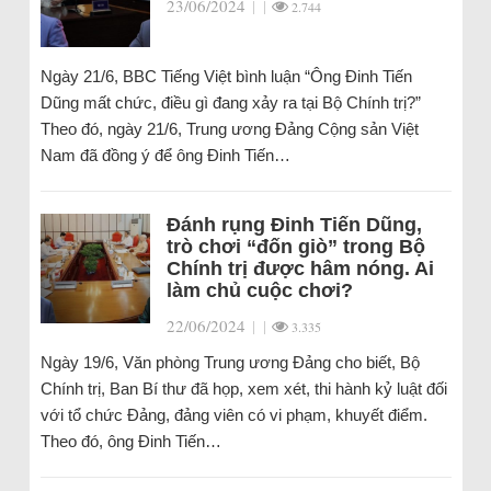
23/06/2024
|
|
2.744
Ngày 21/6, BBC Tiếng Việt bình luận “Ông Đinh Tiến
Dũng mất chức, điều gì đang xảy ra tại Bộ Chính trị?”
Theo đó, ngày 21/6, Trung ương Đảng Cộng sản Việt
Nam đã đồng ý để ông Đinh Tiến…
Đánh rụng Đinh Tiến Dũng,
trò chơi “đốn giò” trong Bộ
Chính trị được hâm nóng. Ai
làm chủ cuộc chơi?
22/06/2024
|
|
3.335
Ngày 19/6, Văn phòng Trung ương Đảng cho biết, Bộ
Chính trị, Ban Bí thư đã họp, xem xét, thi hành kỷ luật đối
với tổ chức Đảng, đảng viên có vi phạm, khuyết điểm.
Theo đó, ông Đinh Tiến…