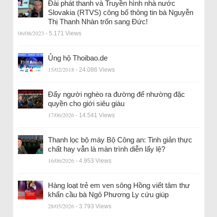
Đài phát thanh và Truyền hình nhà nước
Slovakia (RTVS) công bố thông tin bà Nguyễn
Thị Thanh Nhàn trốn sang Đức!
06/08/2023
- 5.171 Views
Ủng hộ Thoibao.de
15/02/2018
- 24.086 Views
Đẩy người nghèo ra đường để nhường đặc
quyền cho giới siêu giàu
17/06/2026
- 14.541 Views
Thanh lọc bộ máy Bộ Công an: Tinh giản thực
chất hay vẫn là màn trình diễn lấy lệ?
16/06/2026
- 4.953 Views
Hàng loạt trẻ em ven sông Hồng viết tâm thư
khẩn cầu bà Ngô Phương Ly cứu giúp
28/05/2026
- 3.793 Views