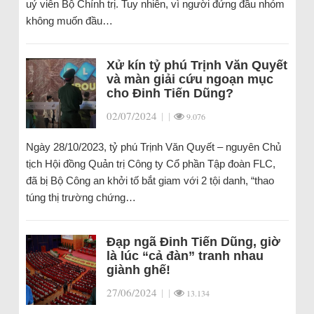
uỷ viên Bộ Chính trị. Tuy nhiên, vì người đứng đầu nhóm
không muốn đầu…
Xử kín tỷ phú Trịnh Văn Quyết
và màn giải cứu ngoạn mục
cho Đinh Tiến Dũng?
02/07/2024
|
|
9.076
Ngày 28/10/2023, tỷ phú Trịnh Văn Quyết – nguyên Chủ
tịch Hội đồng Quản trị Công ty Cổ phần Tập đoàn FLC,
đã bị Bộ Công an khởi tố bắt giam với 2 tội danh, “thao
túng thị trường chứng…
Đạp ngã Đinh Tiến Dũng, giờ
là lúc “cả đàn” tranh nhau
giành ghế!
27/06/2024
|
|
13.134