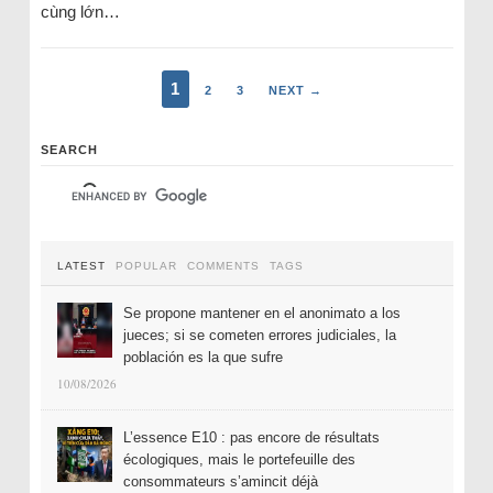
cùng lớn…
1
2
3
NEXT →
SEARCH
LATEST
POPULAR
COMMENTS
TAGS
Se propone mantener en el anonimato a los
jueces; si se cometen errores judiciales, la
población es la que sufre
10/08/2026
L’essence E10 : pas encore de résultats
écologiques, mais le portefeuille des
consommateurs s’amincit déjà