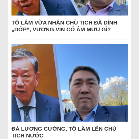
TÔ LÂM VỪA NHẬN CHỦ TỊCH ĐÃ DÍNH
„DỚP“, VƯỢNG VIN CÓ ÂM MƯU GÌ?
ĐÁ LƯƠNG CƯỜNG, TÔ LÂM LÊN CHỦ
TỊCH NƯỚC