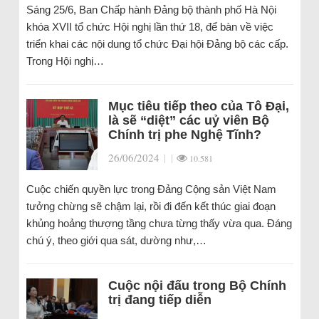
Sáng 25/6, Ban Chấp hành Đảng bộ thành phố Hà Nội
khóa XVII tổ chức Hội nghị lần thứ 18, để bàn về việc
triển khai các nội dung tổ chức Đại hội Đảng bộ các cấp.
Trong Hội nghị…
Mục tiêu tiếp theo của Tô Đại,
là sẽ “diệt” các uỷ viên Bộ
Chính trị phe Nghệ Tĩnh?
26/06/2024
|
|
10.581
Cuộc chiến quyền lực trong Đảng Cộng sản Việt Nam
tưởng chừng sẽ chậm lại, rồi đi đến kết thúc giai đoạn
khủng hoảng thượng tầng chưa từng thấy vừa qua. Đáng
chú ý, theo giới qua sát, dường như,…
Cuộc nội đấu trong Bộ Chính
trị đang tiếp diễn