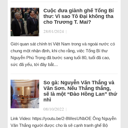
Cuộc đưa giành ghế Tổng Bí
thư: Vì sao Tô Đại không tha
cho Trương T. Mai?
28/01/2024
|
Giới quan sát chính trị Việt Nam trong và ngoài nước có
chung một nhận định, khi cho rằng, việc Tổng Bí thư
Nguyễn Phú Trọng đã bước sang tuổi 80, tuổi đã cao,
sức đã yếu, tới đây bắt…
So gà: Nguyễn Văn Thắng và
Văn Sơn. Nếu Thắng thắng,
sẽ là một “Đào Hồng Lan” thứ
nhì
08/10/2022
|
Link Video: https://youtu.be/2-8WesUNbOE Ông Nguyễn
Văn Thắng người được cho là sẽ cạnh tranh ghế Bộ