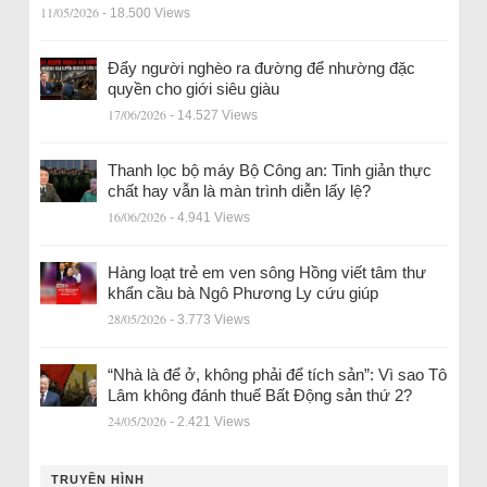
11/05/2026
- 18.500 Views
Đẩy người nghèo ra đường để nhường đặc
quyền cho giới siêu giàu
17/06/2026
- 14.527 Views
Thanh lọc bộ máy Bộ Công an: Tinh giản thực
chất hay vẫn là màn trình diễn lấy lệ?
16/06/2026
- 4.941 Views
Hàng loạt trẻ em ven sông Hồng viết tâm thư
khẩn cầu bà Ngô Phương Ly cứu giúp
28/05/2026
- 3.773 Views
“Nhà là để ở, không phải để tích sản”: Vì sao Tô
Lâm không đánh thuế Bất Động sản thứ 2?
24/05/2026
- 2.421 Views
TRUYỀN HÌNH