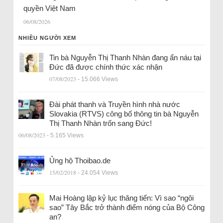
quyền Việt Nam
06/08/2026
NHIỀU NGƯỜI XEM
Tin bà Nguyễn Thị Thanh Nhàn đang ẩn náu tại
Đức đã được chính thức xác nhận
07/08/2023
- 15.066 Views
Đài phát thanh và Truyền hình nhà nước
Slovakia (RTVS) công bố thông tin bà Nguyễn
Thị Thanh Nhàn trốn sang Đức!
06/08/2023
- 5.165 Views
Ủng hộ Thoibao.de
15/02/2018
- 24.054 Views
Mai Hoàng lập kỷ lục thăng tiến: Vì sao “ngôi
sao” Tây Bắc trở thành điểm nóng của Bộ Công
an?