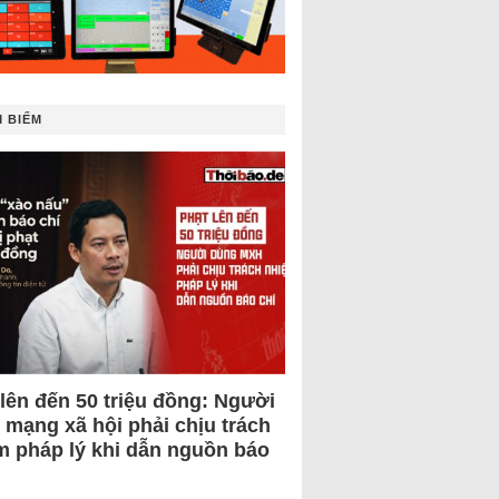
 BIẾM
 lên đến 50 triệu đồng: Người
 mạng xã hội phải chịu trách
m pháp lý khi dẫn nguồn báo