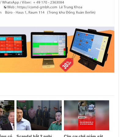
ông có
Scandal bắt 2 nghi
Cần cơ chế giám sát