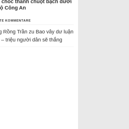
 chốc thành chuột bạch dưới
Bộ Công An
TE KOMMENTARE
g Rồng Trần
zu
Bao vây dư luận
 – triệu người dân sẽ thắng