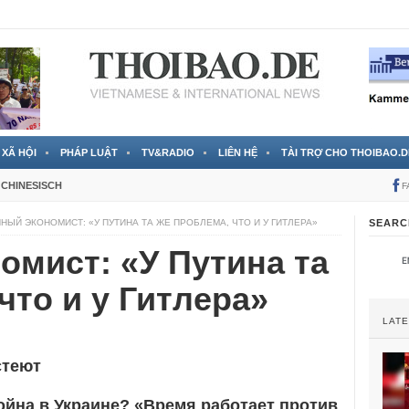
 đã được chính thức xác nhận
3 Jahren ago
XÃ HỘI
PHÁP LUẬT
TV&RADIO
LIÊN HỆ
TÀI TRỢ CHO THOIBAO.D
CHINESISCH
F
НЫЙ ЭКОНОМИСТ: «У ПУТИНА ТА ЖЕ ПРОБЛЕМА, ЧТО И У ГИТЛЕРА»
SEARC
омист: «У Путина та
что и у Гитлера»
LAT
стеют
ойна в Украине? «Время работает против