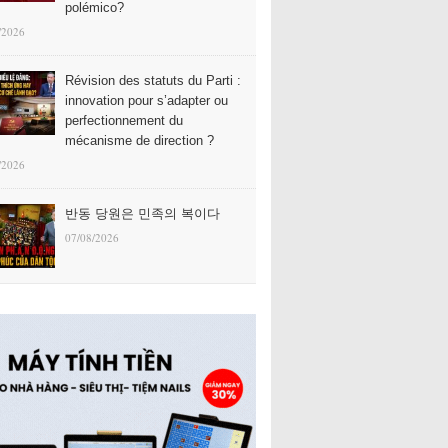
polémico?
/2026
Révision des statuts du Parti :
innovation pour s’adapter ou
perfectionnement du
mécanisme de direction ?
/2026
반동 당원은 민족의 복이다
07/08/2026