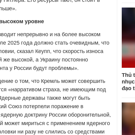
у Гитлера. Его ресурсы тают, он стоит в
альше».
 высоком уровне
зводит непрерывно и на более высоком
але 2025 года должно стать очевидным, что
овии, сказал Кеупп, что скорость износа
й же высокой, а Украину постоянно
нта у России будут проблемы».
Thủ 
дение о том, что Кремль может совершить
nhục 
đạo 
ется «нарративом страха, не имеющим под
Ядерные державы также могут быть
кий Союз потерпели поражение в
 ядерную доктрину России оборонительной,
ай может мириться с применением ядерного
ловки ни разу не слились со средствами