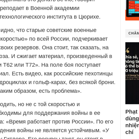
преподает в Военной академии
ехнологического института в Цюрихе.
видно, что старые советские военные
CHÂM
коростью» по всей России, подчеркивает
своих резервов. Она стоит, так сказать, на
юза. И сжигает материал, произведенный в
и Т62 или Т72». На поле боя поступает
ал. Есть видео, как российские пехотинцы
дроциклах и гольф-карах, без всякой брони.
таким образом, есть проблема».
одить, но не с той скоростью и
Phạt
обходимы для поддержания войны в ее
dùng
: «Время работает против России». По его
nhiệ
едения войны не является устойчивым. «У
chí