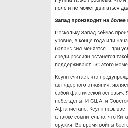
Путина та же проблема, что и 
поле и не может двигаться д
Запад производит на более
Поскольку Запад сейчас прои
уровне, в конце года или нач
баланс сил меняется – при усл
среди россиян останется тако
поддерживают. «С этого моме
Кеупп считает, что предупреж
акт ядерного отчаяния, явля
собой фактической основы». 
побеждены. И США, и Советс
Афганистане. Кеупп называет
а также сомнительно, что Кит
оружия. Во время войны боего