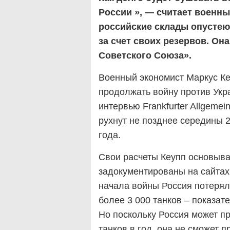
России », — считает военны
российские склады опустею
за счет своих резервов. Она
Советского Союза».
Военный экономист Маркус Ке
продолжать войну против Укра
интервью Frankfurter Allgemei
рухнут не позднее середины 2
года.
Свои расчеты Кеупп основыва
задокументированы на сайтах 
начала войны Россия потерял
более 3 000 танков – показате
Но поскольку Россия может пр
танков в год, она не сможет п