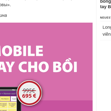
bỗng
овы».
tay 
ина
NEUES
Lon
viên