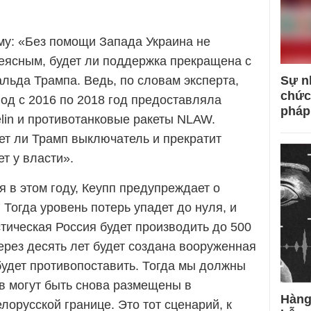
му: «Без помощи Запада Украина не
неясным, будет ли поддержка прекращена с
льда Трампа. Ведь, по словам эксперта,
Sự n
chức
од с 2016 по 2018 год предоставляла
pháp
lin и противотанковые ракеты NLAW.
ет ли Трамп выключатель и прекратит
ет у власти».
я в этом году, Кеупп предупреждает о
Тогда уровень потерь упадет до нуля, и
тическая Россия будет производить до 500
через десять лет будет создана вооруженная
будет противопоставить. Тогда мы должны
ов могут быть снова размещены в
Hàng
лорусской границе. Это тот сценарий, к