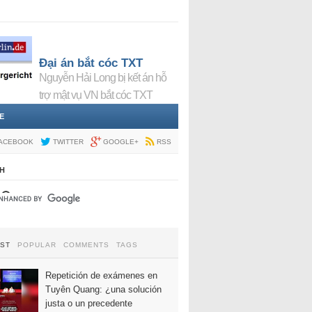
Đại án bắt cóc TXT
Nguyễn Hải Long bị kết án hỗ
trợ mật vụ VN bắt cóc TXT
E
ACEBOOK
TWITTER
GOOGLE+
RSS
H
EST
POPULAR
COMMENTS
TAGS
Repetición de exámenes en
Tuyên Quang: ¿una solución
justa o un precedente