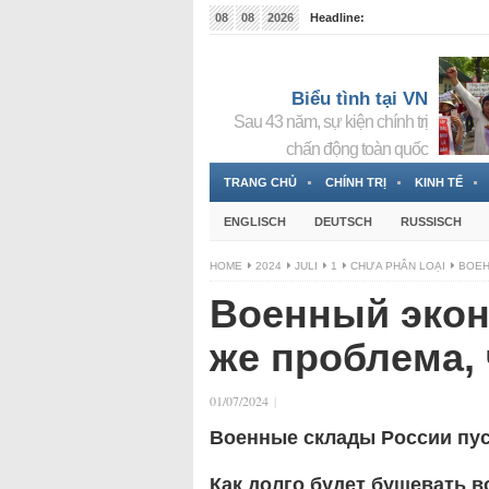
08
08
2026
Headline:
Tin bà Nguyễn Thị Thanh Nhàn đang ẩn náu tại Đức
Biểu tình tại VN
Sau 43 năm, sự kiện chính trị
chấn động toàn quốc
TRANG CHỦ
CHÍNH TRỊ
KINH TẾ
ENGLISCH
DEUTSCH
RUSSISCH
HOME
2024
JULI
1
CHƯA PHÂN LOẠI
ВОЕН
Военный экон
же проблема, 
01/07/2024
|
Военные
склады
России пу
Как долго будет бушевать в