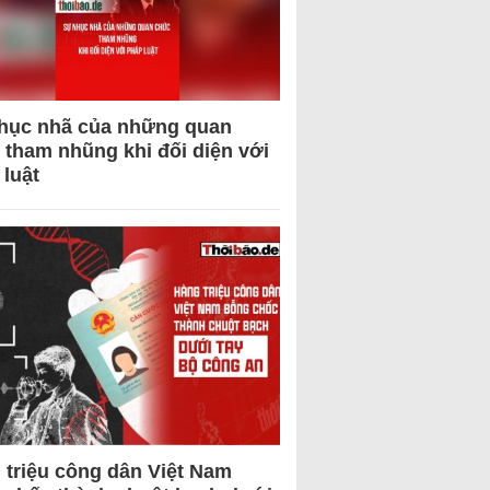
hục nhã của những quan
 tham nhũng khi đối diện với
 luật
 triệu công dân Việt Nam