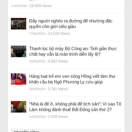
11/05/2026
- 18.509 Views
Đẩy người nghèo ra đường để nhường đặc
quyền cho giới siêu giàu
17/06/2026
- 14.528 Views
Thanh lọc bộ máy Bộ Công an: Tinh giản thực
chất hay vẫn là màn trình diễn lấy lệ?
16/06/2026
- 4.942 Views
Hàng loạt trẻ em ven sông Hồng viết tâm thư
khẩn cầu bà Ngô Phương Ly cứu giúp
28/05/2026
- 3.781 Views
“Nhà là để ở, không phải để tích sản”: Vì sao Tô
Lâm không đánh thuế Bất Động sản thứ 2?
24/05/2026
- 2.428 Views