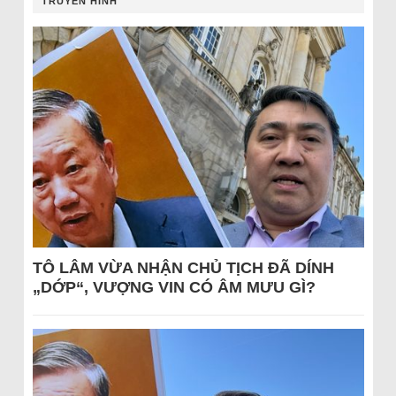
TRUYỀN HÌNH
TÔ LÂM VỪA NHẬN CHỦ TỊCH ĐÃ DÍNH
„DỚP“, VƯỢNG VIN CÓ ÂM MƯU GÌ?