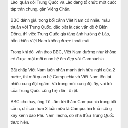
Lào, quân đội Trung Quốc và Lào đang tổ chức một cuộc
tập trận chung, gần Viêng Chăn.
BBC đánh giá, trong bối cảnh Việt Nam có nhiều mâu
thuẫn với Trung Quốc, đặc biệt là các vấn đề ở Biển
Đông, thì việc Trung Quốc gia tăng ảnh hưởng ở Lào,
hẳn khiến Việt Nam không được thoải mái.
Trong khi đó, vẫn theo BBC, Việt Nam dường như không
có được một mối quan hệ êm đẹp với Campuchia.
Bất chấp Việt Nam luôn nhấn mạnh tình hữu nghị giữa 2
nước, thì mối quan hệ Campuchia và Việt Nam tồn tại
nhiều xung đột ngầm. Và trong mối xung đột ấy, vai trò
của Trung Quốc cũng hiện lên rõ rệt.
BBC cho hay, ông Tô Lâm tới thăm Campuchia trong bối
cảnh, chỉ còn hơn 3 tuần nữa là Campuchia khởi công
xây kênh đào Phù Nam Techo, do nhà thầu Trung Quốc
thực hiện.