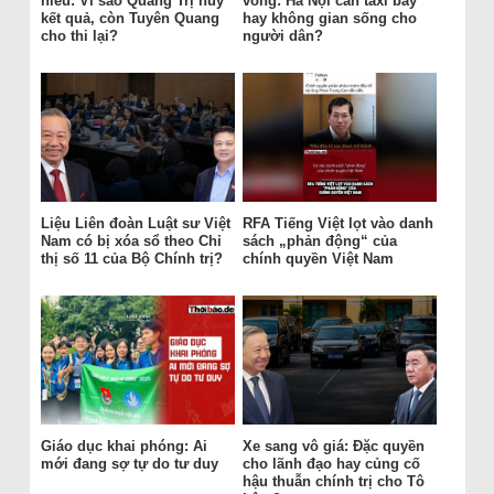
hiểu: Vì sao Quảng Trị hủy
vông: Hà Nội cần taxi bay
kết quả, còn Tuyên Quang
hay không gian sống cho
cho thi lại?
người dân?
Liệu Liên đoàn Luật sư Việt
RFA Tiếng Việt lọt vào danh
Nam có bị xóa sổ theo Chỉ
sách „phản động“ của
thị số 11 của Bộ Chính trị?
chính quyền Việt Nam
Giáo dục khai phóng: Ai
Xe sang vô giá: Đặc quyền
mới đang sợ tự do tư duy
cho lãnh đạo hay củng cố
hậu thuẫn chính trị cho Tô