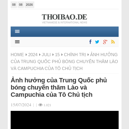
08
08
2026
HOME
2024
JULI
15
CHÍNH TRỊ
ẢNH HƯỞNG
CỦA TRUNG QUỐC PHỦ BÓNG CHUYẾN THĂM LÀO
VÀ CAMPUCHIA CỦA TÔ CHỦ TỊCH
Ảnh hưởng của Trung Quốc phủ
bóng chuyến thăm Lào và
Campuchia của Tô Chủ tịch
15/07/2024
|
|
1.021