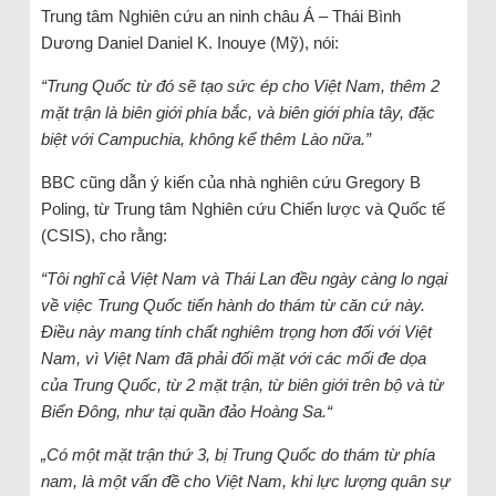
Trung tâm Nghiên cứu an ninh châu Á – Thái Bình
Dương Daniel Daniel K. Inouye (Mỹ), nói:
“Trung Quốc từ đó sẽ tạo sức ép cho Việt Nam, thêm 2
mặt trận là biên giới phía bắc, và biên giới phía tây, đặc
biệt với Campuchia, không kể thêm Lào nữa.”
BBC cũng dẫn ý kiến của nhà nghiên cứu Gregory B
Poling, từ Trung tâm Nghiên cứu Chiến lược và Quốc tế
(CSIS), cho rằng:
“Tôi nghĩ cả Việt Nam và Thái Lan đều ngày càng lo ngại
về việc Trung Quốc tiến hành do thám từ căn cứ này.
Điều này mang tính chất nghiêm trọng hơn đối với Việt
Nam, vì Việt Nam đã phải đối mặt với các mối đe dọa
của Trung Quốc, từ 2 mặt trận, từ biên giới trên bộ và từ
Biển Đông, như tại quần đảo Hoàng Sa.“
„Có một mặt trận thứ 3, bị Trung Quốc do thám từ phía
nam, là một vấn đề cho Việt Nam, khi lực lượng quân sự