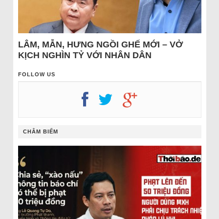
LÂM, MẪN, HƯNG NGỒI GHẾ MỚI – VỞ
KỊCH NGHÌN TỶ VỚI NHÂN DÂN
FOLLOW US
CHÂM BIẾM