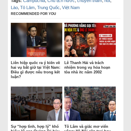
Tags:
Campuchia
,
Chủ tịch nước
,
chuyến thăm
,
hot
,
Lào
,
Tô Lâm
,
Trung Quốc
,
Việt Nam
RECOMMENDED FOR YOU
Liên hiệp quốc ra ý kiến về
Lê Thanh Hải và trách
hai vụ bắt giữ tại Việt Nam:
nhiệm trong vụ hỏa hoạn
Điều gì được nêu trong kết
tòa nhà itc năm 2002
luận?
Sự “hợp tình, hợp lý” khó
Tô Lâm và giấc mơ viển