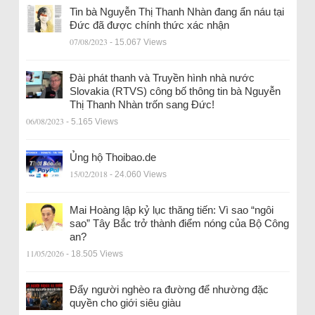
Tin bà Nguyễn Thị Thanh Nhàn đang ẩn náu tại
Đức đã được chính thức xác nhận
07/08/2023
- 15.067 Views
Đài phát thanh và Truyền hình nhà nước
Slovakia (RTVS) công bố thông tin bà Nguyễn
Thị Thanh Nhàn trốn sang Đức!
06/08/2023
- 5.165 Views
Ủng hộ Thoibao.de
15/02/2018
- 24.060 Views
Mai Hoàng lập kỷ lục thăng tiến: Vì sao “ngôi
sao” Tây Bắc trở thành điểm nóng của Bộ Công
an?
11/05/2026
- 18.505 Views
Đẩy người nghèo ra đường để nhường đặc
quyền cho giới siêu giàu