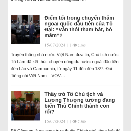
Điểm tối trong chuyến thăm
ngoại quốc đầu tiên của Tô
Đại: “Vẫn thói tham bát, bỏ
mâm”?
15/07/2024
|
|
2.563
Truyền thông nhà nước Việt Nam đưa tin, Chủ tịch nước
Tô Lâm đã kết thúc chuyến công du nước ngoài đầu tiên,
đến Lào và Campuchia, từ ngày 11 đến đến 13/7. Đài
Tiếng nói Việt Nam – VOV…
Thầy trò Tô Chủ tịch và
Lương Thượng tướng đang
biến Thủ Chính thành con
rối?
15/07/2024
|
|
7.300
Bộ Công an là cơ quan trực thuộc Chính phủ, theo luật thì