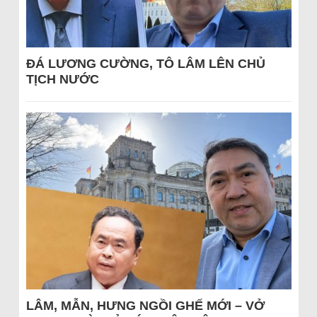
ĐÁ LƯƠNG CƯỜNG, TÔ LÂM LÊN CHỦ
TỊCH NƯỚC
LÂM, MẪN, HƯNG NGỒI GHẾ MỚI – VỞ