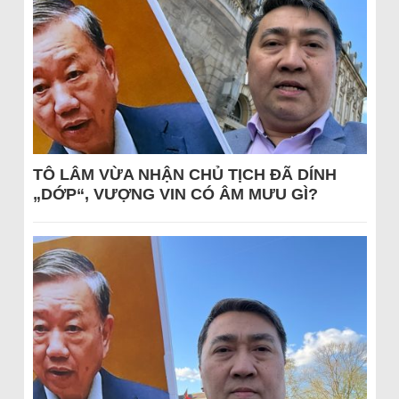
TÔ LÂM VỪA NHẬN CHỦ TỊCH ĐÃ DÍNH
„DỚP“, VƯỢNG VIN CÓ ÂM MƯU GÌ?