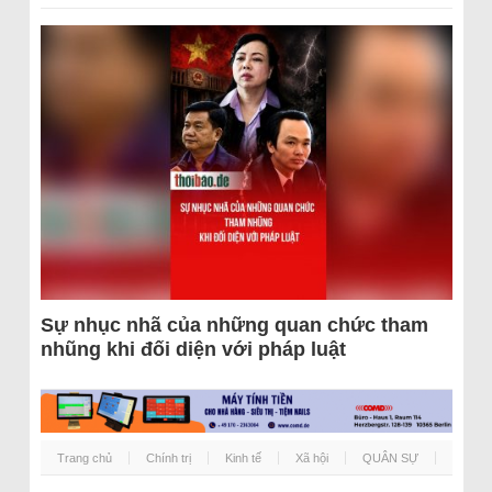
Sự nhục nhã của những quan chức tham
nhũng khi đối diện với pháp luật
Trang chủ
Chính trị
Kinh tế
Xã hội
QUÂN SỰ