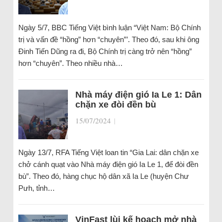
Ngày 5/7, BBC Tiếng Việt bình luận “Việt Nam: Bộ Chính
trị và vấn đề “hồng” hơn “chuyên”’. Theo đó, sau khi ông
Đinh Tiến Dũng ra đi, Bộ Chính trị càng trở nên “hồng”
hơn “chuyên”. Theo nhiều nhà…
Nhà máy điện gió Ia Le 1: Dân
chặn xe đòi đền bù
15/07/2024
|
Ngày 13/7, RFA Tiếng Việt loan tin “Gia Lai: dân chặn xe
chở cánh quạt vào Nhà máy điện gió Ia Le 1, để đòi đền
bù”. Theo đó, hàng chục hộ dân xã Ia Le (huyện Chư
Pưh, tỉnh…
VinFast lùi kế hoạch mở nhà