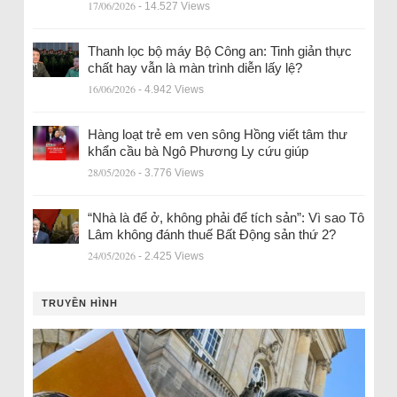
17/06/2026
- 14.527 Views
Thanh lọc bộ máy Bộ Công an: Tinh giản thực
chất hay vẫn là màn trình diễn lấy lệ?
16/06/2026
- 4.942 Views
Hàng loạt trẻ em ven sông Hồng viết tâm thư
khẩn cầu bà Ngô Phương Ly cứu giúp
28/05/2026
- 3.776 Views
“Nhà là để ở, không phải để tích sản”: Vì sao Tô
Lâm không đánh thuế Bất Động sản thứ 2?
24/05/2026
- 2.425 Views
TRUYỀN HÌNH