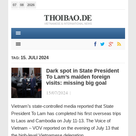
07
08
2026
15. JULI 2024
TAG:
Dark spot in State President
To Lam’s maiden foreign
visits: missing big goal
15/07/2024
|
Vietnam’s state-controlled media reported that State
President To Lam has completed his first overseas trips
to Laos and Cambodia on July 11-13. The Voice of
Vietnam – VOV reported on the evening of July 13 that
the high-level Vietnamese delegation,…