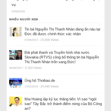
vụ
05/08/2026
NHIỀU NGƯỜI XEM
Tin bà Nguyễn Thị Thanh Nhàn đang ẩn náu tại
Đức đã được chính thức xác nhận
07/08/2023
- 15.059 Views
Đài phát thanh và Truyền hình nhà nước
Slovakia (RTVS) công bố thông tin bà Nguyễn
Thị Thanh Nhàn trốn sang Đức!
06/08/2023
- 5.163 Views
Ủng hộ Thoibao.de
15/02/2018
- 24.045 Views
Mai Hoàng lập kỷ lục thăng tiến: Vì sao “ngôi
sao” Tây Bắc trở thành điểm nóng của Bộ Công
an?