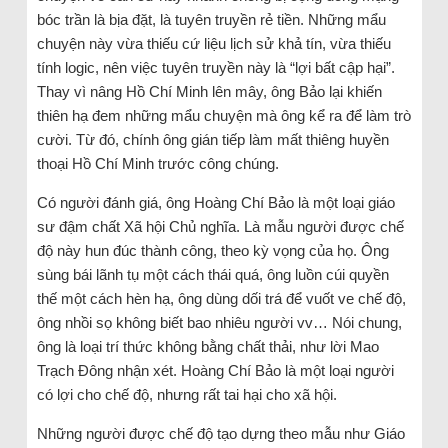
bóc trần là bịa đặt, là tuyên truyền rẻ tiền. Những mẩu
chuyện này vừa thiếu cứ liệu lịch sử khả tín, vừa thiếu
tính logic, nên việc tuyên truyền này là “lợi bất cập hại”.
Thay vì nâng Hồ Chí Minh lên mây, ông Bảo lại khiến
thiên hạ đem những mẩu chuyện mà ông kể ra để làm trò
cười. Từ đó, chính ông gián tiếp làm mất thiêng huyền
thoại Hồ Chí Minh trước công chúng.
Có người đánh giá, ông Hoàng Chí Bảo là một loại giáo
sư đậm chất Xã hội Chủ nghĩa. Là mẫu người được chế
độ này hun đúc thành công, theo kỳ vọng của họ. Ông
sùng bái lãnh tụ một cách thái quá, ông luồn cúi quyền
thế một cách hèn hạ, ông dùng dối trá để vuốt ve chế độ,
ông nhồi sọ không biết bao nhiêu người vv… Nói chung,
ông là loại trí thức không bằng chất thải, như lời Mao
Trạch Đông nhận xét. Hoàng Chí Bảo là một loại người
có lợi cho chế độ, nhưng rất tai hại cho xã hội.
Những người được chế độ tạo dựng theo mẫu như Giáo