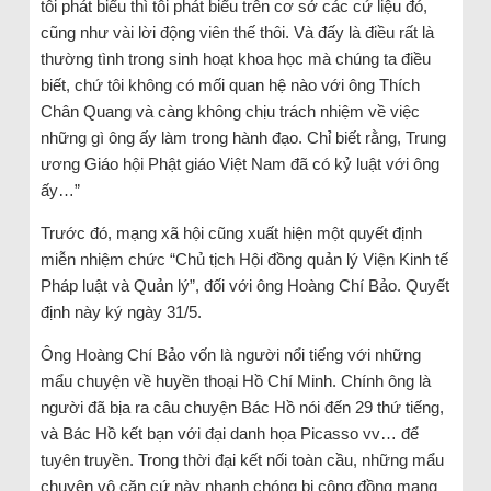
tôi phát biểu thì tôi phát biểu trên cơ sở các cứ liệu đó,
cũng như vài lời động viên thế thôi. Và đấy là điều rất là
thường tình trong sinh hoạt khoa học mà chúng ta điều
biết, chứ tôi không có mối quan hệ nào với ông Thích
Chân Quang và càng không chịu trách nhiệm về việc
những gì ông ấy làm trong hành đạo. Chỉ biết rằng, Trung
ương Giáo hội Phật giáo Việt Nam đã có kỷ luật với ông
ấy…”
Trước đó, mạng xã hội cũng xuất hiện một quyết định
miễn nhiệm chức “Chủ tịch Hội đồng quản lý Viện Kinh tế
Pháp luật và Quản lý”, đối với ông Hoàng Chí Bảo. Quyết
định này ký ngày 31/5.
Ông Hoàng Chí Bảo vốn là người nổi tiếng với những
mẩu chuyện về huyền thoại Hồ Chí Minh. Chính ông là
người đã bịa ra câu chuyện Bác Hồ nói đến 29 thứ tiếng,
và Bác Hồ kết bạn với đại danh họa Picasso vv… để
tuyên truyền. Trong thời đại kết nối toàn cầu, những mẩu
chuyện vô căn cứ này nhanh chóng bị cộng đồng mạng