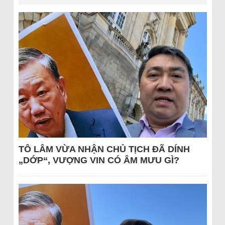
TÔ LÂM VỪA NHẬN CHỦ TỊCH ĐÃ DÍNH
„DỚP“, VƯỢNG VIN CÓ ÂM MƯU GÌ?