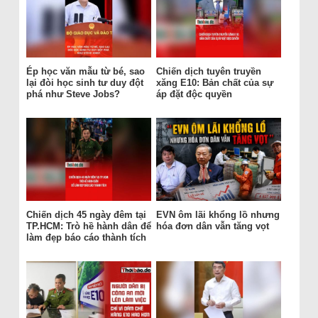
Ép học văn mẫu từ bé, sao
Chiến dịch tuyên truyền
lại đòi học sinh tư duy đột
xăng E10: Bản chất của sự
phá như Steve Jobs?
áp đặt độc quyền
Chiến dịch 45 ngày đêm tại
EVN ôm lãi khổng lồ nhưng
TP.HCM: Trò hề hành dân để
hóa đơn dân vẫn tăng vọt
làm đẹp báo cáo thành tích