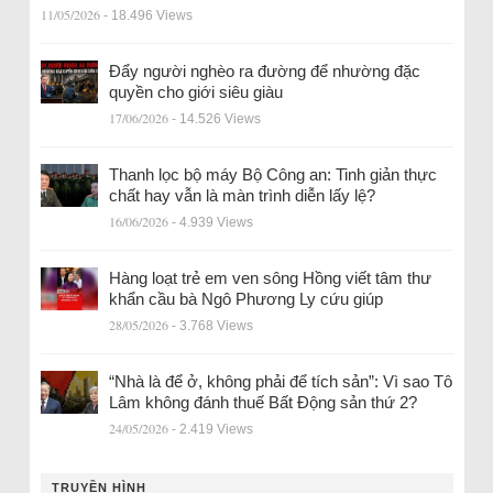
11/05/2026
- 18.496 Views
Đẩy người nghèo ra đường để nhường đặc
quyền cho giới siêu giàu
17/06/2026
- 14.526 Views
Thanh lọc bộ máy Bộ Công an: Tinh giản thực
chất hay vẫn là màn trình diễn lấy lệ?
16/06/2026
- 4.939 Views
Hàng loạt trẻ em ven sông Hồng viết tâm thư
khẩn cầu bà Ngô Phương Ly cứu giúp
28/05/2026
- 3.768 Views
“Nhà là để ở, không phải để tích sản”: Vì sao Tô
Lâm không đánh thuế Bất Động sản thứ 2?
24/05/2026
- 2.419 Views
TRUYỀN HÌNH