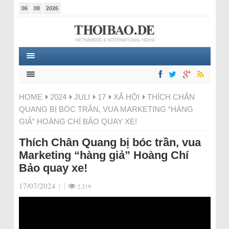
06
08
2026
HOME
2024
JULI
17
XÃ HỘI
THÍCH CHÂN
QUANG BỊ BÓC TRẦN, VUA MARKETING “HÀNG
GIẢ” HOÀNG CHÍ BẢO QUAY XE!
Thích Chân Quang bị bóc trần, vua
Marketing “hàng giả” Hoàng Chí
Bảo quay xe!
17/07/2024
|
|
2.219