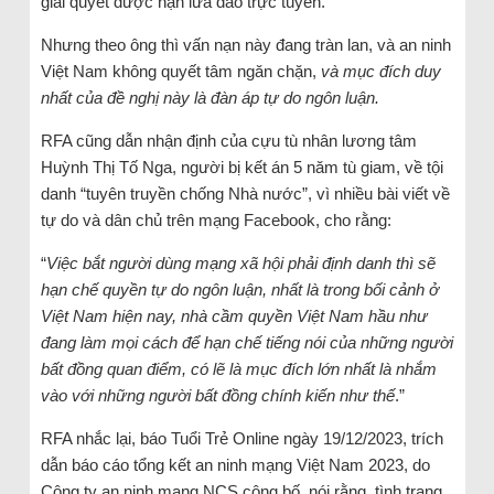
giải quyết được nạn lừa đảo trực tuyến.
Nhưng theo ông thì vấn nạn này đang tràn lan, và an ninh
Việt Nam không quyết tâm ngăn chặn,
và mục đích duy
nhất của đề nghị này là đàn áp tự do ngôn luận.
RFA cũng dẫn nhận định của cựu tù nhân lương tâm
Huỳnh Thị Tố Nga, người bị kết án 5 năm tù giam, về tội
danh “tuyên truyền chống Nhà nước”, vì nhiều bài viết về
tự do và dân chủ trên mạng Facebook, cho rằng:
“
Việc bắt người dùng mạng xã hội phải định danh thì sẽ
hạn chế quyền tự do ngôn luận, nhất là trong bối cảnh ở
Việt Nam hiện nay, nhà cầm quyền Việt Nam hầu như
đang làm mọi cách để hạn chế tiếng nói của những người
bất đồng quan điểm, có lẽ là mục đích lớn nhất là nhắm
vào với những người bất đồng chính kiến như thế
.”
RFA nhắc lại, báo Tuổi Trẻ Online ngày 19/12/2023, trích
dẫn báo cáo tổng kết an ninh mạng Việt Nam 2023, do
Công ty an ninh mạng NCS công bố, nói rằng, tình trạng