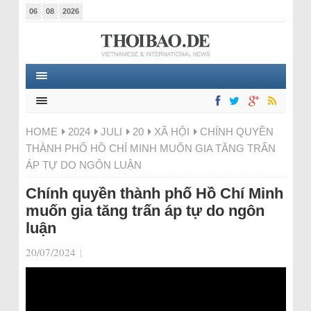
06
08
2026
HOME
2024
JULI
20
XÃ HỘI
CHÍNH QUYỀN
THÀNH PHỐ HỒ CHÍ MINH MUỐN GIA TĂNG TRẤN
ÁP TỰ DO NGÔN LUẬN
Chính quyền thành phố Hồ Chí Minh
muốn gia tăng trấn áp tự do ngôn
luận
20/07/2024
|