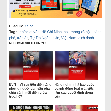
Filed in:
Xã hội
Tags:
chính quyền
,
Hồ Chí Minh
,
hot
,
mạng xã hội
,
thành
phố
,
trấn áp
,
Tự Do Ngôn Luận
,
Việt Nam
,
định danh
RECOMMENDED FOR YOU
EVN – Vì sao tiền điện tăng
Hàng nghìn nhà báo quốc
nhưng người dân vẫn phải
doanh đồng loạt mất việc
chịu cảnh mất điện giữa
làm sau quyết định đóng
trưa hè?
cửa