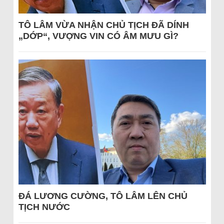
TÔ LÂM VỪA NHẬN CHỦ TỊCH ĐÃ DÍNH
„DỚP“, VƯỢNG VIN CÓ ÂM MƯU GÌ?
ĐÁ LƯƠNG CƯỜNG, TÔ LÂM LÊN CHỦ
TỊCH NƯỚC