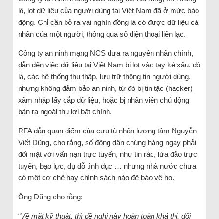
lộ, lọt dữ liệu của người dùng tại Việt Nam đã ở mức báo
động. Chỉ cần bỏ ra vài nghìn đồng là có được dữ liệu cá
nhân của một người, thông qua số điện thoại liên lạc.
Công ty an ninh mạng NCS đưa ra nguyên nhân chính,
dẫn đến việc dữ liệu tại Việt Nam bị lọt vào tay kẻ xấu, đó
là, các hệ thống thu thập, lưu trữ thông tin người dùng,
nhưng không đảm bảo an ninh, từ đó bị tin tặc (hacker)
xâm nhập lấy cắp dữ liệu, hoặc bị nhân viên chủ động
bán ra ngoài thu lợi bất chính.
RFA dẫn quan điểm của cựu tù nhân lương tâm Nguyễn
Viết Dũng, cho rằng, số đông dân chúng hàng ngày phải
đối mặt với vấn nạn trực tuyến, như tin rác, lừa đảo trực
tuyến, bạo lực, dụ dỗ tình dục … nhưng nhà nước chưa
có một cơ chế hay chính sách nào để bảo vệ họ.
Ông Dũng cho rằng:
“
Về mặt kỹ thuật, thì đề nghị này hoàn toàn khả thi, đối