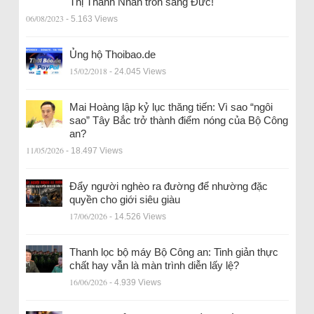
Thị Thanh Nhàn trốn sang Đức!
06/08/2023
- 5.163 Views
Ủng hộ Thoibao.de
15/02/2018
- 24.045 Views
Mai Hoàng lập kỷ lục thăng tiến: Vì sao “ngôi
sao” Tây Bắc trở thành điểm nóng của Bộ Công
an?
11/05/2026
- 18.497 Views
Đẩy người nghèo ra đường để nhường đặc
quyền cho giới siêu giàu
17/06/2026
- 14.526 Views
Thanh lọc bộ máy Bộ Công an: Tinh giản thực
chất hay vẫn là màn trình diễn lấy lệ?
16/06/2026
- 4.939 Views