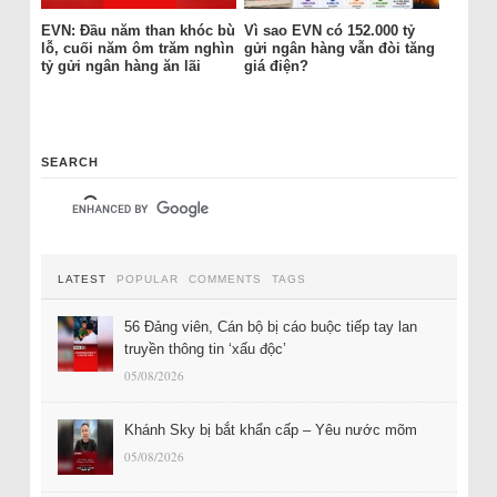
EVN: Đầu năm than khóc bù
Vì sao EVN có 152.000 tỷ
lỗ, cuối năm ôm trăm nghìn
gửi ngân hàng vẫn đòi tăng
tỷ gửi ngân hàng ăn lãi
giá điện?
SEARCH
LATEST
POPULAR
COMMENTS
TAGS
56 Đảng viên, Cán bộ bị cáo buộc tiếp tay lan
truyền thông tin ‘xấu độc’
05/08/2026
Khánh Sky bị bắt khẩn cấp – Yêu nước mõm
05/08/2026