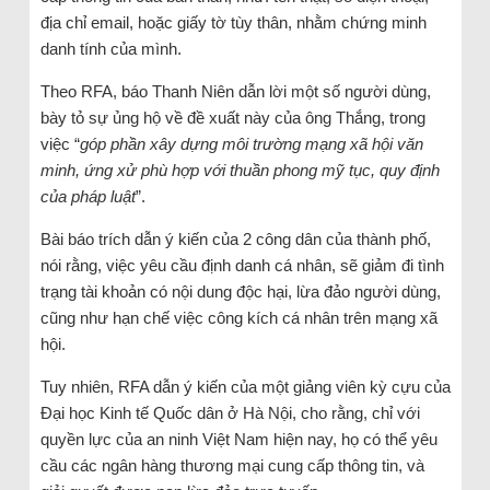
địa chỉ email, hoặc giấy tờ tùy thân, nhằm chứng minh
danh tính của mình.
Theo RFA, báo Thanh Niên dẫn lời một số người dùng,
bày tỏ sự ủng hộ về đề xuất này của ông Thắng, trong
việc “
góp phần xây dựng môi trường mạng xã hội văn
minh, ứng xử phù hợp với thuần phong mỹ tục, quy định
của pháp luật
”.
Bài báo trích dẫn ý kiến của 2 công dân của thành phố,
nói rằng, việc yêu cầu định danh cá nhân, sẽ giảm đi tình
trạng tài khoản có nội dung độc hại, lừa đảo người dùng,
cũng như hạn chế việc công kích cá nhân trên mạng xã
hội.
Tuy nhiên, RFA dẫn ý kiến của một giảng viên kỳ cựu của
Đại học Kinh tế Quốc dân ở Hà Nội, cho rằng, chỉ với
quyền lực của an ninh Việt Nam hiện nay, họ có thể yêu
cầu các ngân hàng thương mại cung cấp thông tin, và