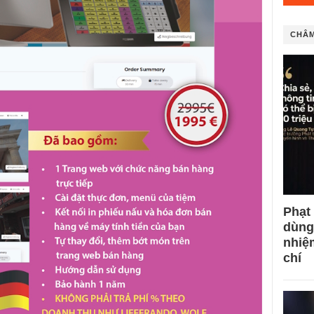
CHÂM
Phạt
dùng
nhiệ
chí