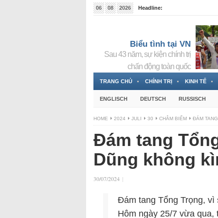
06
08
2026
Headline:
Tin bà Nguyễn Thị Thanh Nhàn đang ẩn náu tại Đức
Biểu tình tại VN
Sau 43 năm, sự kiện chính trị
chấn động toàn quốc
TRANG CHỦ
CHÍNH TRỊ
KINH TẾ
ENGLISCH
DEUTSCH
RUSSISCH
HOME
2024
JULI
30
CHÂM BIẾM
ĐÁM TANG
Đám tang Tổng
Dũng không kì
30/07/2024
|
Đám tang Tổng Trọng, vì
Hôm ngày 25/7 vừa qua, 