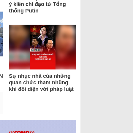
ý kiến chỉ đạo từ Tổng
thống Putin
N
Sự nhục nhã của những
quan chức tham nhũng
khi đối diện với pháp luật