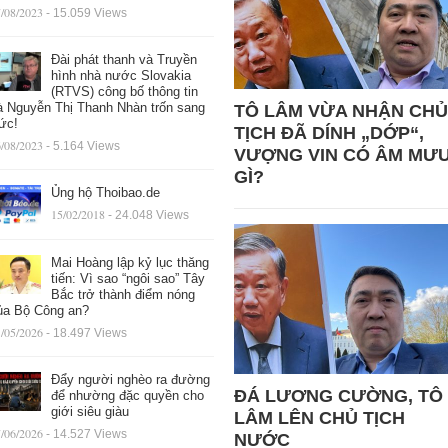
/08/2023
- 15.059 Views
Đài phát thanh và Truyền
hình nhà nước Slovakia
(RTVS) công bố thông tin
à Nguyễn Thị Thanh Nhàn trốn sang
TÔ LÂM VỪA NHẬN CHỦ
ức!
TỊCH ĐÃ DÍNH „DỚP“,
/08/2023
- 5.164 Views
VƯỢNG VIN CÓ ÂM MƯ
GÌ?
Ủng hộ Thoibao.de
15/02/2018
- 24.048 Views
Mai Hoàng lập kỷ lục thăng
tiến: Vì sao “ngôi sao” Tây
Bắc trở thành điểm nóng
ủa Bộ Công an?
/05/2026
- 18.497 Views
Đẩy người nghèo ra đường
ĐÁ LƯƠNG CƯỜNG, TÔ
để nhường đặc quyền cho
giới siêu giàu
LÂM LÊN CHỦ TỊCH
/06/2026
- 14.527 Views
NƯỚC