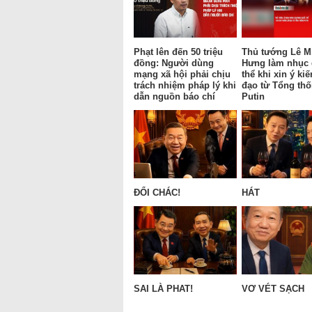
Phạt lên đến 50 triệu
Thủ tướng Lê M
đồng: Người dùng
Hưng làm nhục
mạng xã hội phải chịu
thể khi xin ý kiế
trách nhiệm pháp lý khi
đạo từ Tổng th
dẫn nguồn báo chí
Putin
ĐỔI CHÁC!
HÁT
SAI LÀ PHAT!
VƠ VÉT SẠCH