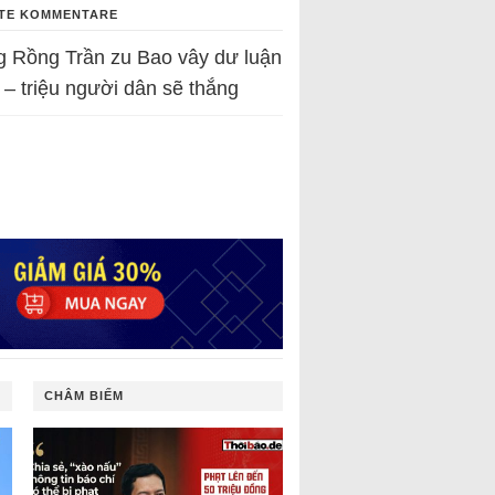
TE KOMMENTARE
g Rồng Trần
zu
Bao vây dư luận
 – triệu người dân sẽ thắng
CHÂM BIẾM