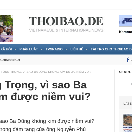
 đã được chính thức xác nhận
3 Jahren ago
XÃ HỘI
PHÁP LUẬT
TV&RADIO
LIÊN HỆ
TÀI TRỢ CHO THOIBAO.D
CHINESISCH
F
 TỔNG TRỌNG, VÌ SAO BA DŨNG KHÔNG KÌM ĐƯỢC NIỀM VUI?
SEARC
 Trọng, vì sao Ba
m được niềm vui?
LAT
 sao Ba Dũng không kìm được niềm vui?
trong đám tang của ông Nguyễn Phú