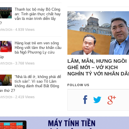
Thanh lọc bộ máy Bộ Công
an: Tinh giản thực chất hay
vẫn là màn trình diễn lấy
ệ?
/06/2026
- 4.939 Views
Hàng loạt trẻ em ven sông
Hồng viết tâm thư khẩn cầu
bà Ngô Phương Ly cứu
iúp
LÂM, MẪN, HƯNG NGỒI
/05/2026
- 3.768 Views
GHẾ MỚI – VỞ KỊCH
NGHÌN TỶ VỚI NHÂN DÂ
“Nhà là để ở, không phải để
tích sản”: Vì sao Tô Lâm
FOLLOW US
không đánh thuế Bất Động
ản thứ 2?
/05/2026
- 2.419 Views