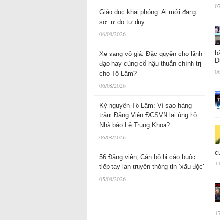
07
Giáo dục khai phóng: Ai mới đang
sợ tự do tư duy
06/08/2026
b
Xe sang vô giá: Đặc quyền cho lãnh
Đ
đạo hay củng cố hậu thuẫn chính trị
06
cho Tô Lâm?
06/08/2026
Kỷ nguyên Tô Lâm: Vì sao hàng
trăm Đảng Viên ĐCSVN lại ủng hộ
Nhà báo Lê Trung Khoa?
06/08/2026
c
56 Đảng viên, Cán bộ bị cáo buộc
11
tiếp tay lan truyền thông tin ‘xấu độc’
05/08/2026
17