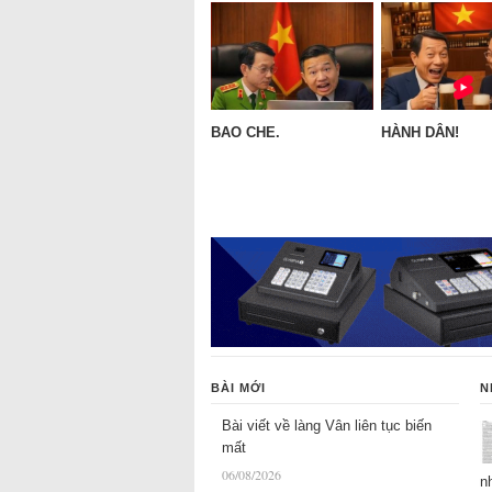
BAO CHE.
HÀNH DÂN!
BÀI MỚI
N
Bài viết về làng Vân liên tục biến
mất
06/08/2026
n