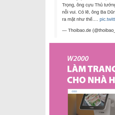
Trọng, ông cựu Thủ tướ
nỗi vui. Có lẽ, ông Ba Dũ
ra mặt như thế.…
pic.tw
— Thoibao.de (@thoibao