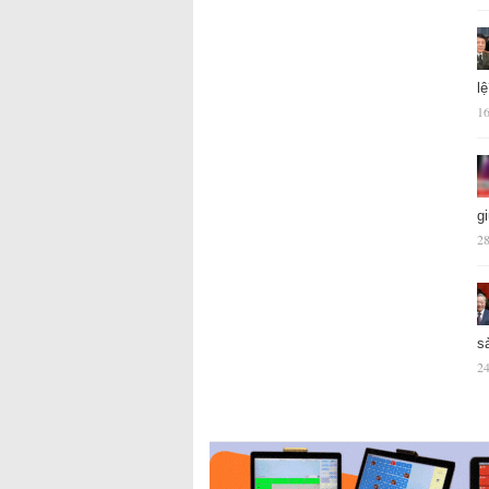
l
16
g
28
s
24