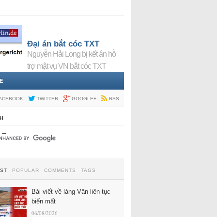
Đại án bắt cóc TXT
Nguyễn Hải Long bị kết án hỗ
trợ mật vụ VN bắt cóc TXT
E
ACEBOOK
TWITTER
GOOGLE+
RSS
H
EST
POPULAR
COMMENTS
TAGS
Bài viết về làng Vân liên tục
biến mất
06/08/2026