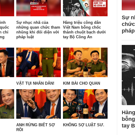
Sự n
inh
Sự nhục nhã của
Hàng triệu công dân
chức
 quốc
những quan chức tham
Việt Nam bỗng chốc
pháp
n chỉ
nhũng khi đối diện với
thành chuột bạch dưới
ống
pháp luật
tay Bộ Công An
VẶT TỤI NHÂN DÂN!
KIM BÀI CHO QUAN
Hàng
bỗng
tay 
ANH RỪNG BIẾT SỢ
KHÔNG SỢ LUẬT SƯ.
RỒI