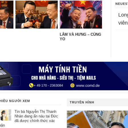
NEUES
Lon
viên
LÂM VÀ HƯNG – CÙNG
YO
HIỀU NGƯỜI XEM
TRUYỀN HÌNH
Tin bà Nguyễn Thị Thanh
Nhàn đang ẩn náu tại Đức
đã được chính thức xác
hận