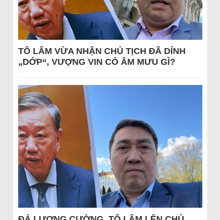
TÔ LÂM VỪA NHẬN CHỦ TỊCH ĐÃ DÍNH
„DỚP“, VƯỢNG VIN CÓ ÂM MƯU GÌ?
ĐÁ LƯƠNG CƯỜNG, TÔ LÂM LÊN CHỦ