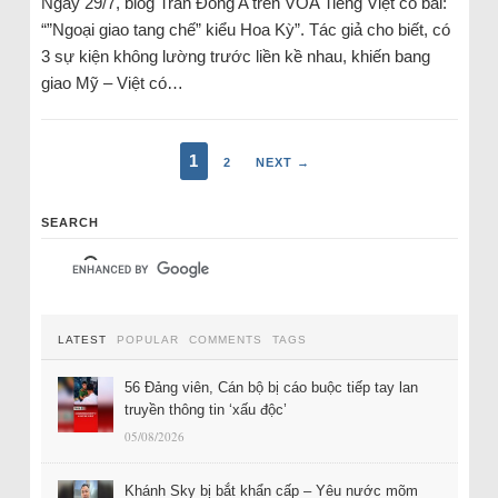
Ngày 29/7, blog Trần Đông A trên VOA Tiếng Việt có bài:
“”Ngoại giao tang chế” kiểu Hoa Kỳ”. Tác giả cho biết, có
3 sự kiện không lường trước liền kề nhau, khiến bang
giao Mỹ – Việt có…
1
2
NEXT →
SEARCH
LATEST
POPULAR
COMMENTS
TAGS
56 Đảng viên, Cán bộ bị cáo buộc tiếp tay lan
truyền thông tin ‘xấu độc’
05/08/2026
Khánh Sky bị bắt khẩn cấp – Yêu nước mõm