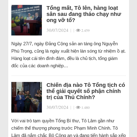
Tổng mất, Tô lên, hàng loạt
sân sau đang tháo chạy như
ong vỡ tổ?
30/07/2024
|
|
2.459
Ngày 27/7, ngày Đảng Cộng sản an táng ông Nguyễn
Phú Trọng, cũng là ngày xuất hiện làn sóng từ nhiệm ồ ạt.
Hàng loạt cái tên đình đám, đều là chủ tịch, tổng giám
đốc của các doanh nghiệp…
Chiến địa nào Tô Tổng tịch có
thể giải quyết số phận chính
trị của Thủ Chính?
30/07/2024
|
|
1.480
Với vai trò tạm quyền Tổng Bí thư, Tô Lâm gần như
chiếm thế thượng phong trước Phạm Minh Chính. Tô
Lâm đã nắm chắc Bộ Công an và đang tiến hành sắp xếp