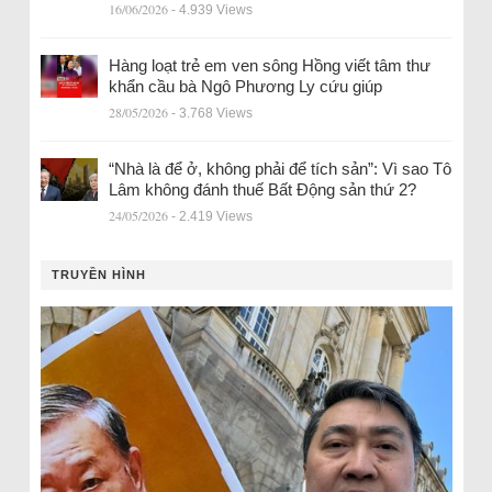
16/06/2026
- 4.939 Views
Hàng loạt trẻ em ven sông Hồng viết tâm thư
khẩn cầu bà Ngô Phương Ly cứu giúp
28/05/2026
- 3.768 Views
“Nhà là để ở, không phải để tích sản”: Vì sao Tô
Lâm không đánh thuế Bất Động sản thứ 2?
24/05/2026
- 2.419 Views
TRUYỀN HÌNH