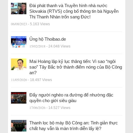
Đài phát thanh và Truyền hình nhà nước
Slovakia (RTVS) công bố thông tin bà Nguyễn
Thị Thanh Nhàn trốn sang Đức!
06/08/2023
- 5.163 Views
Ủng hộ Thoibao.de
15/02/2018
- 24.048 Views
Mai Hoàng lập kỷ lục thăng tiến: Vì sao “ngôi
sao” Tây Bắc trở thành điểm nóng của Bộ Công
an?
11/05/2026
- 18.497 Views
Đẩy người nghèo ra đường để nhường đặc
quyền cho giới siêu giàu
17/06/2026
- 14.527 Views
Thanh lọc bộ máy Bộ Công an: Tinh giản thực
chất hay vẫn là màn trình diễn lấy lệ?