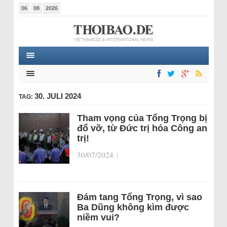
06
08
2026
30. JULI 2024
TAG:
Tham vọng của Tổng Trọng bị
đổ vỡ, từ Đức trị hóa Công an
trị!
30/07/2024
|
Đám tang Tổng Trọng, vì sao
Ba Dũng không kìm được
niềm vui?