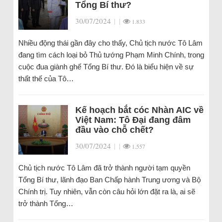
Tổng Bí thư?
30/07/2024
|
|
1.833
Nhiều động thái gần đây cho thấy, Chủ tịch nước Tô Lâm
đang tìm cách loại bỏ Thủ tướng Phạm Minh Chính, trong
cuộc đua giành ghế Tổng Bí thư. Đó là biểu hiện về sự
thất thế của Tô…
Kế hoạch bắt cóc Nhàn AIC về
Việt Nam: Tô Đại đang đâm
đầu vào chỗ chết?
30/07/2024
|
|
1.557
Chủ tịch nước Tô Lâm đã trở thành người tạm quyền
Tổng Bí thư, lãnh đạo Ban Chấp hành Trung ương và Bộ
Chính trị. Tuy nhiên, vẫn còn câu hỏi lớn đặt ra là, ai sẽ
trở thành Tổng…