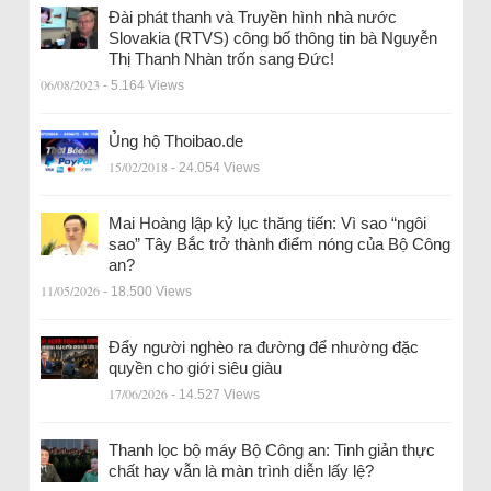
Đài phát thanh và Truyền hình nhà nước
Slovakia (RTVS) công bố thông tin bà Nguyễn
Thị Thanh Nhàn trốn sang Đức!
06/08/2023
- 5.164 Views
Ủng hộ Thoibao.de
15/02/2018
- 24.054 Views
Mai Hoàng lập kỷ lục thăng tiến: Vì sao “ngôi
sao” Tây Bắc trở thành điểm nóng của Bộ Công
an?
11/05/2026
- 18.500 Views
Đẩy người nghèo ra đường để nhường đặc
quyền cho giới siêu giàu
17/06/2026
- 14.527 Views
Thanh lọc bộ máy Bộ Công an: Tinh giản thực
chất hay vẫn là màn trình diễn lấy lệ?