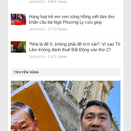
16/06/2026
- 4.941 Views
Hàng loạt trẻ em ven sông Hồng viết tâm thư
khẩn cầu bà Ngô Phương Ly cứu giúp
28/05/2026
- 3.770 Views
“Nhà là để ở, không phải để tích sản”: Vì sao Tô
Lâm không đánh thuế Bất Động sản thứ 2?
24/05/2026
- 2.421 Views
TRUYỀN HÌNH