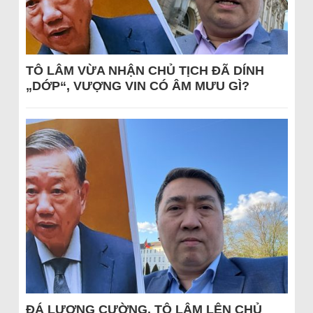
TÔ LÂM VỪA NHẬN CHỦ TỊCH ĐÃ DÍNH
„DỚP“, VƯỢNG VIN CÓ ÂM MƯU GÌ?
ĐÁ LƯƠNG CƯỜNG, TÔ LÂM LÊN CHỦ