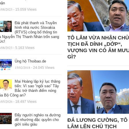
hận
/08/2023
- 15.059 Views
Đài phát thanh và Truyền
hình nhà nước Slovakia
(RTVS) công bố thông tin
à Nguyễn Thị Thanh Nhàn trốn sang
TÔ LÂM VỪA NHẬN CHỦ
ức!
TỊCH ĐÃ DÍNH „DỚP“,
/08/2023
- 5.163 Views
VƯỢNG VIN CÓ ÂM MƯ
GÌ?
Ủng hộ Thoibao.de
15/02/2018
- 24.045 Views
Mai Hoàng lập kỷ lục thăng
tiến: Vì sao “ngôi sao” Tây
Bắc trở thành điểm nóng
ủa Bộ Công an?
/05/2026
- 18.497 Views
Đẩy người nghèo ra đường
ĐÁ LƯƠNG CƯỜNG, TÔ
để nhường đặc quyền cho
giới siêu giàu
LÂM LÊN CHỦ TỊCH