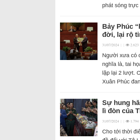
phát sóng trực
Bảy Phúc “h
đời, lại rộ 
31/07/2024
|
|
2.623
Người xưa có c
nghĩa là, tai 
lặp lại 2 lượt
Xuân Phúc đa
Sự hung hăn
lì đòn của T
31/07/2024
|
|
1.794
Cho tới thời đ