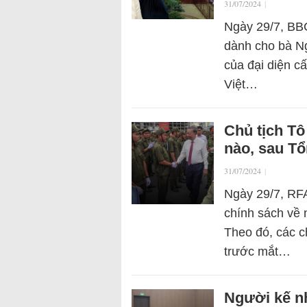
31/07/2024
|
Ngày 29/7, BBC
dành cho bà N
của đại diện c
Việt…
Chủ tịch Tô
nào, sau T
31/07/2024
|
Ngày 29/7, RFA
chính sách về n
Theo đó, các c
trước mắt…
Người kế nh