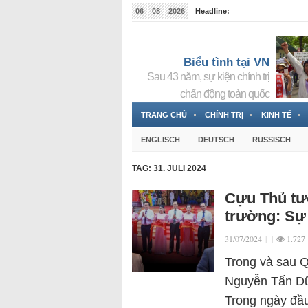
06
08
2026
Headline:
Tin bà Nguyễn Thị Thanh Nhàn đang ẩn náu tại Đức
Biểu tình tại VN
Sau 43 năm, sự kiện chính trị
chấn động toàn quốc
TRANG CHỦ
CHÍNH TRỊ
KINH TẾ
ENGLISCH
DEUTSCH
RUSSISCH
TAG:
31. JULI 2024
Cựu Thủ tướ
trường: Sự 
31/07/2024
|
|
1.727
Trong và sau 
Nguyễn Tấn Dũ
Trong ngày đầu