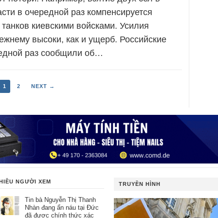
сти в очередной раз компенсируется
танков киевскими войсками. Усилия
ежнему высоки, как и ущерб. Российские
редной раз сообщили об…
1
2
NEXT →
HIỀU NGƯỜI XEM
TRUYỀN HÌNH
Tin bà Nguyễn Thị Thanh
Nhàn đang ẩn náu tại Đức
đã được chính thức xác