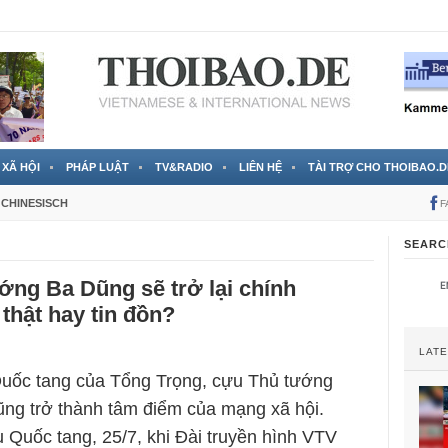
 đã được chính thức xác nhận
3 Jahren ago
XÃ HỘI
PHÁP LUẬT
TV&RADIO
LIÊN HỆ
TÀI TRỢ CHO THOIBAO.D
CHINESISCH
F
SEARC
ng Ba Dũng sẽ trở lại chính
thật hay tin đồn?
LAT
Quốc tang của Tổng Trọng, cựu Thủ tướng
ng trở thành tâm điểm của mạng xã hội.
 Quốc tang, 25/7, khi Đài truyền hình VTV