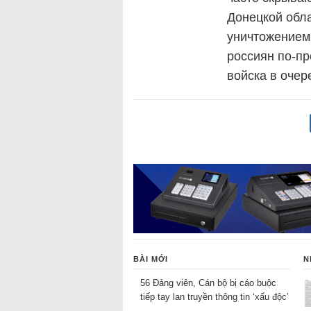
Донецкой обла
уничтожением 
россиян по-пр
войска в оче
BÀI MỚI
N
56 Đảng viên, Cán bộ bị cáo buộc
tiếp tay lan truyền thông tin ‘xấu độc’