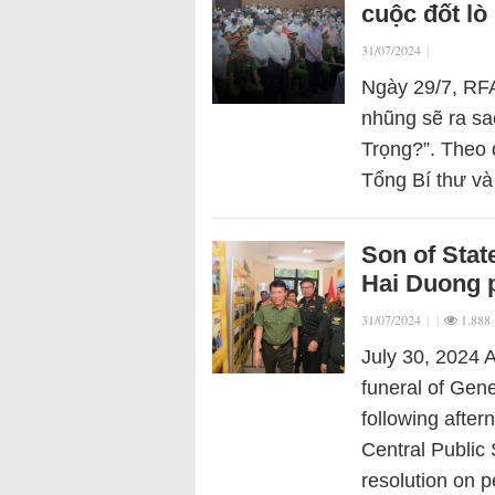
cuộc đốt lò
31/07/2024
|
Ngày 29/7, RFA
nhũng sẽ ra sa
Trọng?”. Theo 
Tổng Bí thư v
Son of Stat
Hai Duong p
31/07/2024
|
|
1.888
July 30, 2024 A
funeral of Gen
following after
Central Public
resolution on 