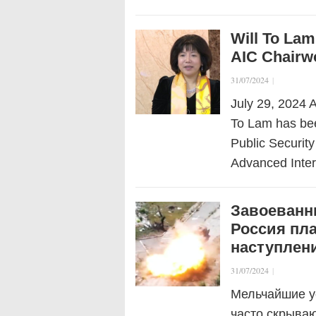
Will To Lam
AIC Chair
31/07/2024
|
July 29, 2024 A
To Lam has been
Public Security
Advanced Inte
Завоеванны
Россия пл
наступлен
31/07/2024
|
Мельчайшие у
часто скрываю