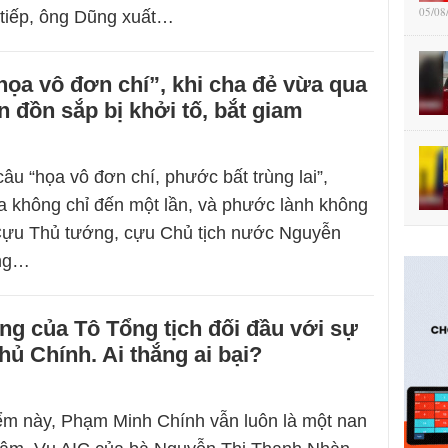
05/08
 tiếp, ông Dũng xuất…
ọa vô đơn chí”, khi cha đẻ vừa qua
tin đồn sắp bị khởi tố, bắt giam
âu “họa vô đơn chí, phước bất trùng lai”,
họa không chỉ đến một lần, và phước lành không
. Cựu Thủ tướng, cựu Chủ tịch nước Nguyễn
ng…
g của Tô Tổng tịch đối đầu với sự
hủ Chính. Ai thắng ai bại?
iểm này, Phạm Minh Chính vẫn luôn là một nan