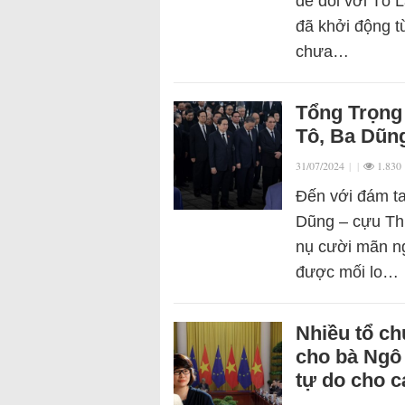
đề đối với Tô
đã khởi động 
chưa…
Tổng Trọng 
Tô, Ba Dũn
31/07/2024
|
|
1.830
Đến với đám t
Dũng – cựu Thủ
nụ cười mãn ng
được mối lo…
Nhiều tổ ch
cho bà Ngô 
tự do cho 