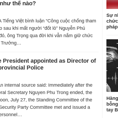
 như thế nào?
Sự n
 Tiếng Việt bình luận “Công cuộc chống tham
chức
pháp
o sau khi mất người “đốt lò” Nguyễn Phú
đó, ông Trọng qua đời khi vẫn nắm giữ chức
à Trưởng…
e President appointed as Director of
rovincial Police
n internal source said: Immediately after the
eral Secretary Nguyen Phu Trong ended, the
Hàng
noon, July 27, the Standing Committee of the
bỗng
 Security Party Committee met and issued a
tay 
personnel…