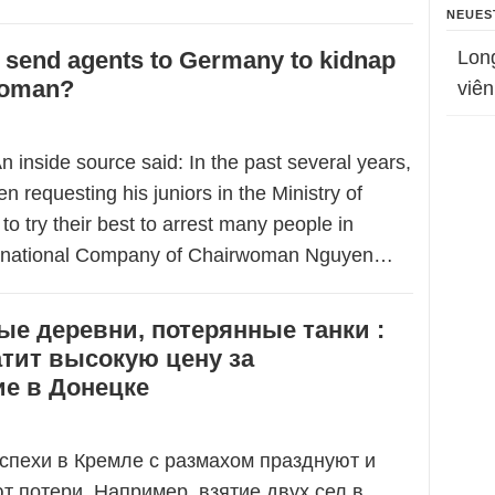
NEUES
 send agents to Germany to kidnap
Lon
woman?
viên
n inside source said: In the past several years,
 requesting his juniors in the Ministry of
 to try their best to arrest many people in
rnational Company of Chairwoman Nguyen…
е деревни, потерянные танки :
атит высокую цену за
ие в Донецке
спехи в Кремле с размахом празднуют и
т потери. Например, взятие двух сел в