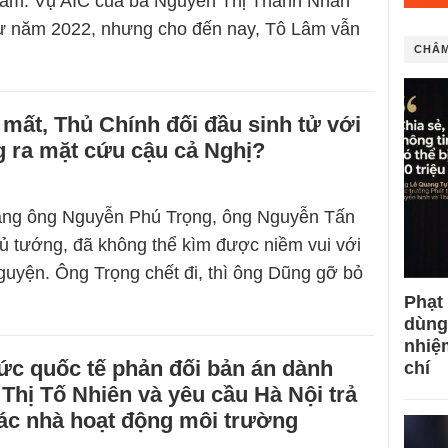
 Lâm. Vụ AIC của bà Nguyễn Thị Thanh Nhàn
từ năm 2022, nhưng cho đến nay, Tô Lâm vẫn
CHÂM
mất, Thủ Chính đối đầu sinh tử với
g ra mặt cứu cậu cả Nghị?
ang ông Nguyễn Phú Trọng, ông Nguyễn Tấn
 tướng, đã không thể kìm được niềm vui với
uyện. Ông Trọng chết đi, thì ông Dũng gỡ bỏ
Phạt
dùng
nhiệ
ức quốc tế phản đối bản án dành
chí
Thị Tố Nhiên và yêu cầu Hà Nội trả
các nhà hoạt động môi trường