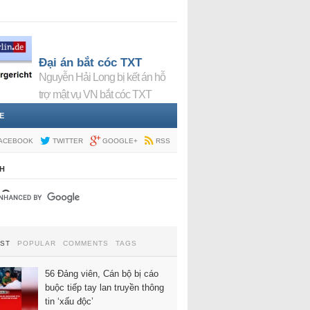
Đại án bắt cóc TXT
Nguyễn Hải Long bị kết án hỗ
trợ mật vụ VN bắt cóc TXT
E
ACEBOOK
TWITTER
GOOGLE+
RSS
H
EST
POPULAR
COMMENTS
TAGS
56 Đảng viên, Cán bộ bị cáo
buộc tiếp tay lan truyền thông
tin ‘xấu độc’