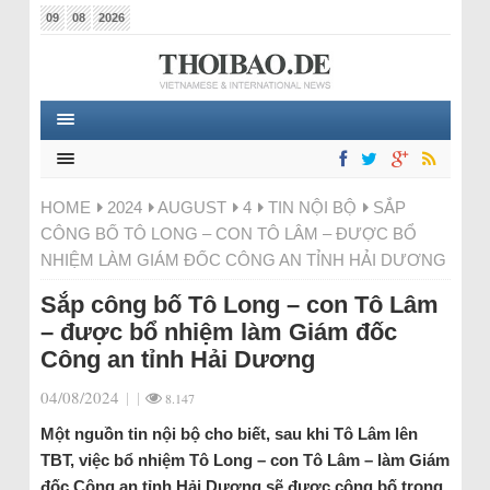
09
08
2026
HOME
2024
AUGUST
4
TIN NỘI BỘ
SẮP
CÔNG BỐ TÔ LONG – CON TÔ LÂM – ĐƯỢC BỔ
NHIỆM LÀM GIÁM ĐỐC CÔNG AN TỈNH HẢI DƯƠNG
Sắp công bố Tô Long – con Tô Lâm
– được bổ nhiệm làm Giám đốc
Công an tỉnh Hải Dương
04/08/2024
|
|
8.147
Một nguồn tin nội bộ cho biết, sau khi Tô Lâm lên
TBT, việc bổ nhiệm Tô Long – con Tô Lâm – làm Giám
đốc Công an tỉnh Hải Dương sẽ được công bố trong