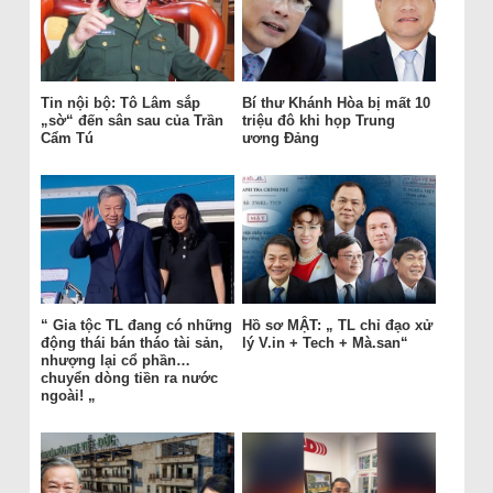
Tin nội bộ: Tô Lâm sắp
Bí thư Khánh Hòa bị mất 10
„sờ“ đến sân sau của Trần
triệu đô khi họp Trung
Cẩm Tú
ương Đảng
“ Gia tộc TL đang có những
Hồ sơ MẬT: „ TL chỉ đạo xử
động thái bán tháo tài sản,
lý V.in + Tech + Mà.san“
nhượng lại cổ phần…
chuyển dòng tiền ra nước
ngoài! „