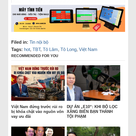
Filed in:
Tin nội bộ
Tags:
hot
,
TBT
,
Tô Lâm
,
Tô Long
,
Việt Nam
RECOMMENDED FOR YOU
Việt Nam đứng trước rủi ro
DỰ ÁN „E10“: KHI BỘ LỌC
bị khóa chặt vào nguồn vốn
XĂNG BIẾN BẠN THÀNH
vay ưu đãi
TỘI PHẠM