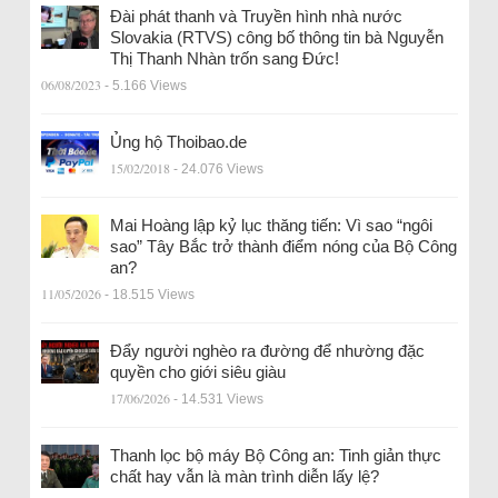
Đài phát thanh và Truyền hình nhà nước
Slovakia (RTVS) công bố thông tin bà Nguyễn
Thị Thanh Nhàn trốn sang Đức!
06/08/2023
- 5.166 Views
Ủng hộ Thoibao.de
15/02/2018
- 24.076 Views
Mai Hoàng lập kỷ lục thăng tiến: Vì sao “ngôi
sao” Tây Bắc trở thành điểm nóng của Bộ Công
an?
11/05/2026
- 18.515 Views
Đẩy người nghèo ra đường để nhường đặc
quyền cho giới siêu giàu
17/06/2026
- 14.531 Views
Thanh lọc bộ máy Bộ Công an: Tinh giản thực
chất hay vẫn là màn trình diễn lấy lệ?