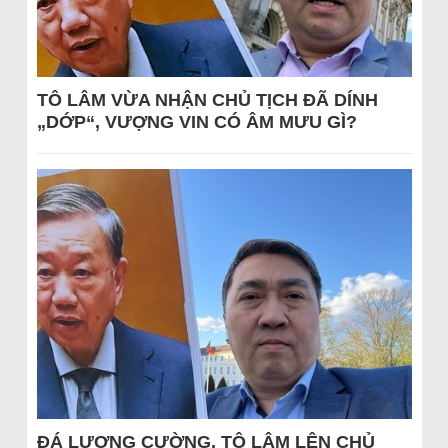
TÔ LÂM VỪA NHẬN CHỦ TỊCH ĐÃ DÍNH
„DỚP“, VƯỢNG VIN CÓ ÂM MƯU GÌ?
ĐÁ LƯƠNG CƯỜNG, TÔ LÂM LÊN CHỦ