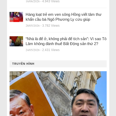
16/06/2026
- 4.943 Views
Hàng loạt trẻ em ven sông Hồng viết tâm thư
khẩn cầu bà Ngô Phương Ly cứu giúp
28/05/2026
- 3.782 Views
“Nhà là để ở, không phải để tích sản”: Vì sao Tô
Lâm không đánh thuế Bất Động sản thứ 2?
24/05/2026
- 2.431 Views
TRUYỀN HÌNH