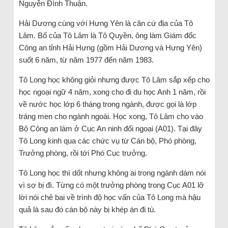
Nguyễn Đình Thuận.
Hải Dương cùng với Hưng Yên là căn cứ địa của Tô
Lâm. Bố của Tô Lâm là Tô Quyền, ông làm Giám đốc
Công an tỉnh Hải Hưng (gồm Hải Dương và Hưng Yên)
suốt 6 năm, từ năm 1977 đến năm 1983.
Tô Long học không giỏi nhưng được Tô Lâm sắp xếp cho
học ngoại ngữ 4 năm, xong cho đi du học Anh 1 năm, rồi
về nước học lớp 6 tháng trong ngành, được gọi là lớp
tráng men cho ngành ngoài. Học xong, Tô Lâm cho vào
Bộ Công an làm ở Cục An ninh đối ngoại (A01). Tại đây
Tô Long kinh qua các chức vụ từ Cán bộ, Phó phòng,
Trưởng phòng, rồi tới Phó Cục trưởng.
Tô Long học thì dốt nhưng không ai trong ngành dám nói
vì sợ bị đì. Từng có một trưởng phòng trong Cục A01 lỡ
lời nói chê bai về trình độ học vấn của Tô Long mà hậu
quả là sau đó cán bộ này bị khép án đi tù.