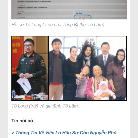
Hồ sơ Tô Long ( con của Tổng Bí thư Tô Lâm)
Tô Long (trái) và gia đình Tô Lâm.
Tin nội bộ
> Thông Tin Về Việc Lo Hậu Sự Cho Nguyễn Phú