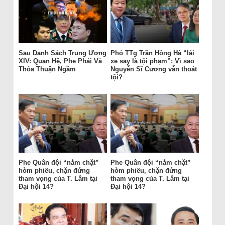
Sau Danh Sách Trung Ương
Phó TTg Trần Hồng Hà “lái
XIV: Quan Hệ, Phe Phái Và
xe say là tội phạm”: Vì sao
Thỏa Thuận Ngầm
Nguyễn Sĩ Cương vẫn thoát
tội?
Phe Quân đội “nắm chặt”
Phe Quân đội “nắm chặt”
hòm phiếu, chặn đứng
hòm phiếu, chặn đứng
tham vọng của T. Lâm tại
tham vọng của T. Lâm tại
Đại hội 14?
Đại hội 14?