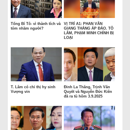
Tổng Bí Tô- vì thành tích và
VỊ TRÍ A1: PHAN VĂN
tóm nhầm người?
GIANG THẮNG ÁP ĐẢO. TÔ
LÂM, PHẠM MINH CHÍNH BỊ
LOẠI
T. Lâm có chỉ thị hy sinh
Đinh La Thăng, Trịnh Văn
Vượng vin
Quyết và Nguyễn Đức Kiên
đã ra tù hôm 3.9.2025