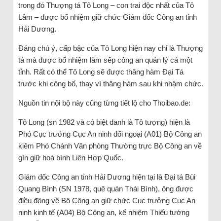
trong đó Thượng tá Tô Long – con trai độc nhất của Tô
Lâm – được bổ nhiệm giữ chức Giám đốc Công an tỉnh
Hải Dương.
Đáng chú ý, cấp bậc của Tô Long hiện nay chỉ là Thượng
tá mà được bổ nhiệm làm sếp công an quản lý cả một
tỉnh. Rất có thể Tô Long sẽ được thăng hàm Đại Tá
trước khi công bố, thay vì thăng hàm sau khi nhậm chức.
Nguồn tin nội bộ này cũng từng tiết lộ cho Thoibao.de:
Tô Long (sn 1982 và có biệt danh là Tô tượng) hiện là
Phó Cục trưởng Cục An ninh đối ngoại (A01) Bộ Công an
kiêm Phó Chánh Văn phòng Thường trực Bộ Công an về
gìn giữ hoà bình Liên Hợp Quốc.
Giám đốc Công an tỉnh Hải Dương hiện tại là Đại tá Bùi
Quang Bình (SN 1978, quê quán Thái Bình), ông được
điều động về Bộ Công an giữ chức Cục trưởng Cục An
ninh kinh tế (A04) Bộ Công an, kế nhiệm Thiếu tướng