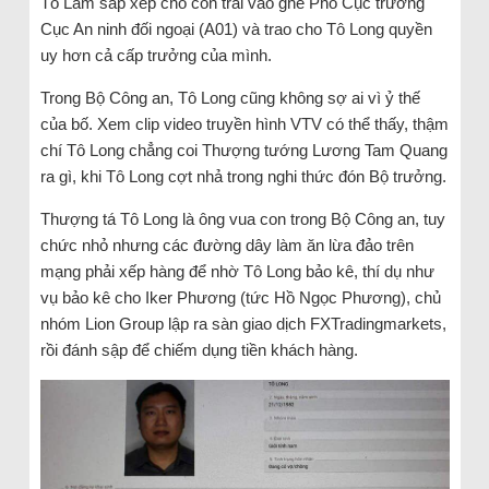
Tô Lâm sắp xếp cho con trai vào ghế Phó Cục trưởng
Cục An ninh đối ngoại (A01) và trao cho Tô Long quyền
uy hơn cả cấp trưởng của mình.
Trong Bộ Công an, Tô Long cũng không sợ ai vì ỷ thế
của bố. Xem clip video truyền hình VTV có thể thấy, thậm
chí Tô Long chẳng coi Thượng tướng Lương Tam Quang
ra gì, khi Tô Long cợt nhả trong nghi thức đón Bộ trưởng.
Thượng tá Tô Long là ông vua con trong Bộ Công an, tuy
chức nhỏ nhưng các đường dây làm ăn lừa đảo trên
mạng phải xếp hàng để nhờ Tô Long bảo kê, thí dụ như
vụ bảo kê cho Iker Phương (tức Hồ Ngọc Phương), chủ
nhóm Lion Group lập ra sàn giao dịch FXTradingmarkets,
rồi đánh sập để chiếm dụng tiền khách hàng.