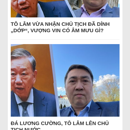
TÔ LÂM VỪA NHẬN CHỦ TỊCH ĐÃ DÍNH
„DỚP“, VƯỢNG VIN CÓ ÂM MƯU GÌ?
ĐÁ LƯƠNG CƯỜNG, TÔ LÂM LÊN CHỦ
TỊCH NƯỚC