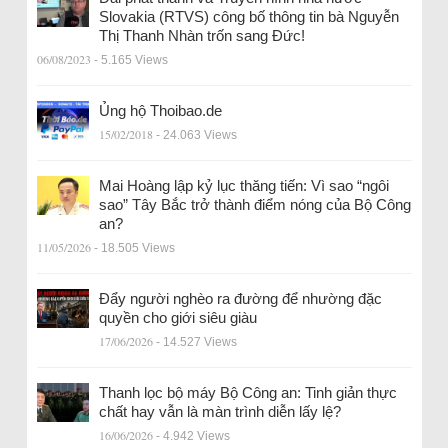
Slovakia (RTVS) công bố thông tin bà Nguyễn
Thị Thanh Nhàn trốn sang Đức!
06/08/2023
- 5.165 Views
Ủng hộ Thoibao.de
15/02/2018
- 24.063 Views
Mai Hoàng lập kỷ lục thăng tiến: Vì sao “ngôi
sao” Tây Bắc trở thành điểm nóng của Bộ Công
an?
11/05/2026
- 18.505 Views
Đẩy người nghèo ra đường để nhường đặc
quyền cho giới siêu giàu
17/06/2026
- 14.527 Views
Thanh lọc bộ máy Bộ Công an: Tinh giản thực
chất hay vẫn là màn trình diễn lấy lệ?
16/06/2026
- 4.942 Views