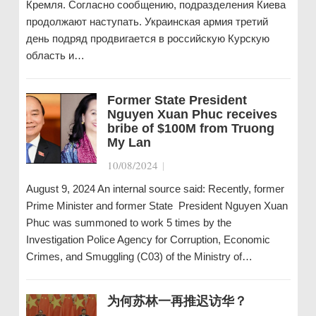
Кремля. Согласно сообщению, подразделения Киева
продолжают наступать. Украинская армия третий
день подряд продвигается в российскую Курскую
область и…
Former State President
Nguyen Xuan Phuc receives
bribe of $100M from Truong
My Lan
10/08/2024
|
August 9, 2024 An internal source said: Recently, former
Prime Minister and former State President Nguyen Xuan
Phuc was summoned to work 5 times by the
Investigation Police Agency for Corruption, Economic
Crimes, and Smuggling (C03) of the Ministry of…
为何苏林一再推迟访华？