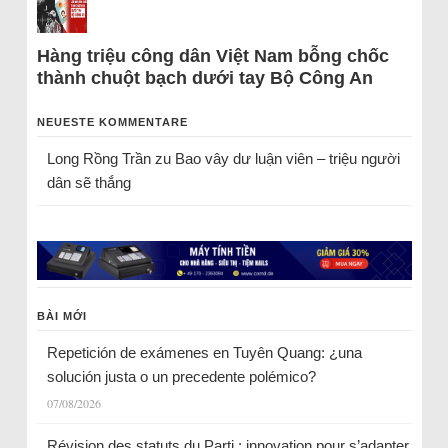
Hàng triệu công dân Việt Nam bỗng chốc
thành chuột bạch dưới tay Bộ Công An
NEUESTE KOMMENTARE
Long Rồng Trần
zu
Bao vây dư luận viên – triệu người
dân sẽ thắng
BÀI MỚI
Repetición de exámenes en Tuyên Quang: ¿una
solución justa o un precedente polémico?
07/08/2026
Révision des statuts du Parti : innovation pour s’adapter