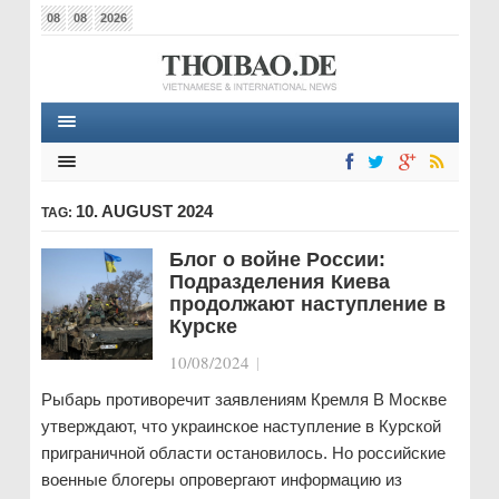
08
08
2026
10. AUGUST 2024
TAG:
Блог о войне России:
Подразделения Киева
продолжают наступление в
Курске
10/08/2024
|
Рыбарь противоречит заявлениям Кремля В Москве
утверждают, что украинское наступление в Курской
приграничной области остановилось. Но российские
военные блогеры опровергают информацию из