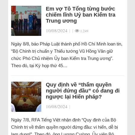
Em vợ Tô Tổng từng bước
chiếm lĩnh Uỷ ban Kiểm tra
Trung ương
10/08/2024
|
|
1.249
Ngày 8/8, báo Pháp Luật thành phố Hồ Chí Minh loan tin,
“Bộ Chính trị chuẩn y Thiếu tướng Vũ Hồng Văn giữ
chức Phó Chủ nhiệm Ủy ban Kiểm tra Trung ương”.
Theo đó, tại Kỳ họp thứ 45…
Quy định về “thẩm quyền
người đứng đầu” có đang đi
ngược lại Hiến pháp?
10/08/2024
|
Ngày 7/8, RFA Tiếng Việt nhận định “Quy định của Bộ
Chính trị về thẩm quyền người đứng đầu: vi hiến, dễ bị
lạm dụng!”. Theo đó, ông Lương Cường, Ủy viên Bộ