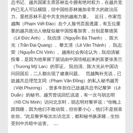
总书记、越共国家主席苏林迄今拥有绝对权力，在越共党
内已无人可以横阻，但中国给苏林施加非常大的政治压
力。显然苏林不是中共支持的越南力量。 近日，作家范
越陶（Phạm Viết Đào）在个人脸书页面透露，有五位重
要的越共政治人物疑似被中国投毒加害，分别是黎德英
（Lê Đức Anh）、阮伯清（Nguyễn Bá Thanh）、陈大
光（Trần Đại Quang）、黎文清（Lê Văn Thành）、阮志
荣（Nguyễn Chí Vịnh）。越南社会舆论认为，阮伯清被
投毒，是因为他掌握了据说由中国培植起来的富婆张美兰
（Trương Mỹ Lan）的罪证。 阮伯清、陈大光从中国访
问回国后，二人都出现了健康问题。 范越陶补充说，已
故越共总理范文同（Phạm Văn Đồng）的私人秘书越芳
（Việt Phương），曾多年担任已故越共总书记黎笋（Lê
Duẩn）的秘书。越芳曾说回忆说道，有一次与胡志明
（Hồ Chí Minh）访问北京时，胡志明对黎笋说：“你晚上
跟我睡，因为他们不敢动我，但你要小心，他们不是很喜
欢你。”此后黎笋每次出访北京，都和秘书换床睡，生怕
受到中共暗中迫害。 …