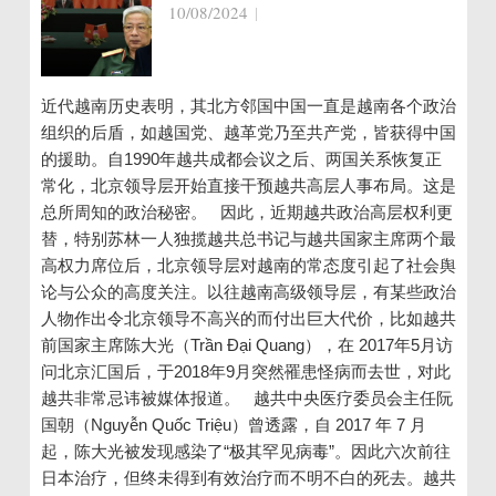
10/08/2024
|
近代越南历史表明，其北方邻国中国一直是越南各个政治
组织的后盾，如越国党、越革党乃至共产党，皆获得中国
的援助。自1990年越共成都会议之后、两国关系恢复正
常化，北京领导层开始直接干预越共高层人事布局。这是
总所周知的政治秘密。 因此，近期越共政治高层权利更
替，特别苏林一人独揽越共总书记与越共国家主席两个最
高权力席位后，北京领导层对越南的常态度引起了社会舆
论与公众的高度关注。以往越南高级领导层，有某些政治
人物作出令北京领导不高兴的而付出巨大代价，比如越共
前国家主席陈大光（Trần Đại Quang），在 2017年5月访
问北京汇国后，于2018年9月突然罹患怪病而去世，对此
越共非常忌讳被媒体报道。 越共中央医疗委员会主任阮
国朝（Nguyễn Quốc Triệu）曾透露，自 2017 年 7 月
起，陈大光被发现感染了“极其罕见病毒”。因此六次前往
日本治疗，但终未得到有效治疗而不明不白的死去。越共