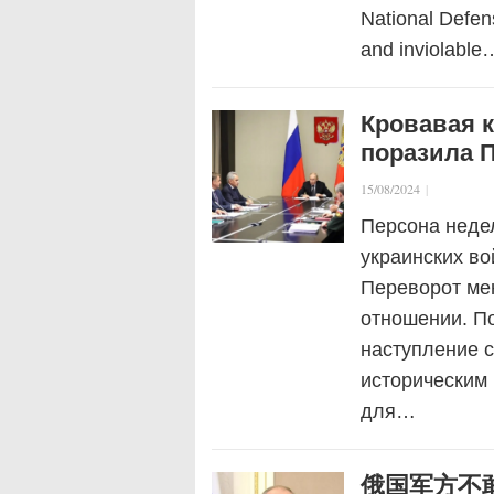
National Defens
and inviolable
Кровавая к
поразила П
15/08/2024
|
Персона неде
украинских во
Переворот мен
отношении. По
наступление с
историческим 
для…
俄国军方不