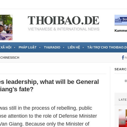
 đã được chính thức xác nhận
3 Jahren ago
XÃ HỘI
PHÁP LUẬT
TV&RADIO
LIÊN HỆ
TÀI TRỢ CHO THOIBAO.D
CHINESISCH
F
SEARC
s leadership, what will be General
ang’s fate?
LAT
 still in the process of rebelling, public
ose attention to the role of Defense Minister
an Giang. Because only the Minister of