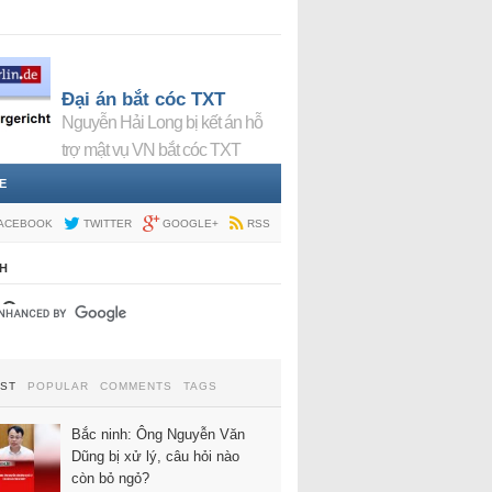
Đại án bắt cóc TXT
Nguyễn Hải Long bị kết án hỗ
trợ mật vụ VN bắt cóc TXT
E
ACEBOOK
TWITTER
GOOGLE+
RSS
H
EST
POPULAR
COMMENTS
TAGS
Bắc ninh: Ông Nguyễn Văn
Dũng bị xử lý, câu hỏi nào
còn bỏ ngỏ?