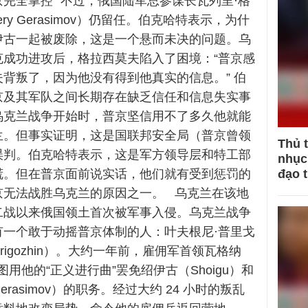
完全掌控” 不过，俄国陆军总参谋长瓦列里·格
ery Gerasimov）仍留任。伯克哈特表示，为什
伊古一起被废除，这是一个悬而未决的问题。乌
克成功进攻后，格拉西莫夫陷入了困境：“普京感
背叛了，因为他没有得到他真实的信息。” 伯
京及其军队之间长期存在缺乏信任和信息失实事
乌克兰战争开始时，普京坚信用不了多久他就能
兰。但事实证明，这是国联邦安全局（普京曾领
Thủ 
误判。伯克哈特表示，这是军方领导层和特工部
nhục 
谎。但在普京面前说实话，他们就有受到惩罚的
đạo 
京无法战胜乌克兰的原因之一。 乌克兰在该地
二战以来俄国领土首次被军事入侵。乌克兰战争
有一个敢于动摇普京体制的人：叶夫根尼·普里戈
y Prigozhin）。大约一年前，雇佣军首领瓦格纳
试图用他的“正义进行曲”罢免绍伊古（Shoigu）和
rasimov）的职务。经过大约 24 小时的叛乱