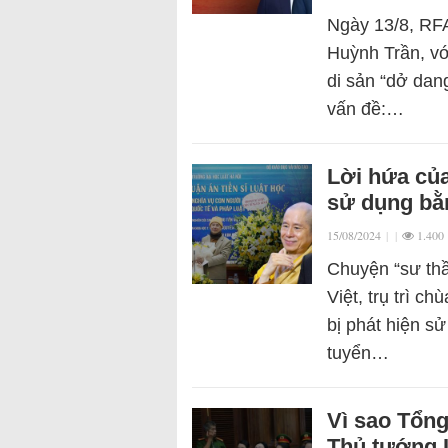
Ngày 13/8, RFA
Huỳnh Trần, vớ
di sản “dở dan
vấn đề:…
Lời hứa của
sử dụng bằn
15/08/2024
|
|
1.400
Chuyện “sư th
Việt, trụ trì 
bị phát hiện s
tuyển…
Vì sao Tổng
Thủ tướng 