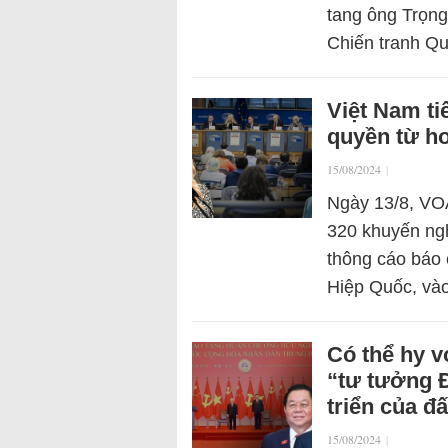
tang ông Trọng
Chiến tranh Q
Việt Nam ti
quyền từ h
15/08/2024
|
Ngày 13/8, VOA
320 khuyến ngh
thông cáo báo
Hiệp Quốc, và
Có thể hy v
“tư tưởng Đ
triển của đ
15/08/2024
|