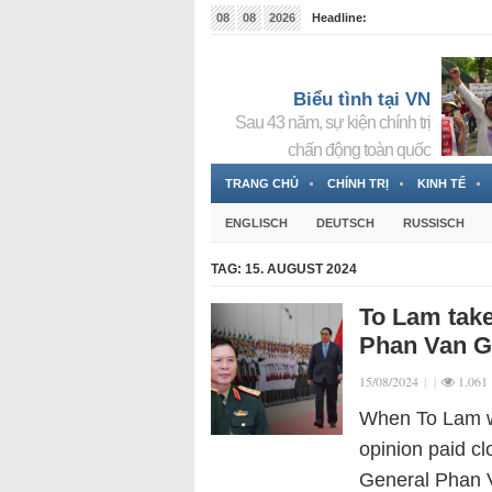
08
08
2026
Headline:
Tin bà Nguyễn Thị Thanh Nhàn đang ẩn náu tại Đức
Biểu tình tại VN
Sau 43 năm, sự kiện chính trị
chấn động toàn quốc
TRANG CHỦ
CHÍNH TRỊ
KINH TẾ
ENGLISCH
DEUTSCH
RUSSISCH
TAG:
15. AUGUST 2024
To Lam take
Phan Van Gi
15/08/2024
|
|
1.061
When To Lam was
opinion paid cl
General Phan V