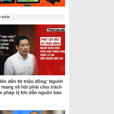
 BIẾM
 lên đến 50 triệu đồng: Người
 mạng xã hội phải chịu trách
m pháp lý khi dẫn nguồn báo