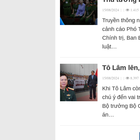
15/08/2024
|
|
1.415
Truyền thông n
cảnh cáo Phó T
Chính trị, Ban 
luật…
Tô Lâm lên,
15/08/2024
|
|
8.397
Khi Tô Lâm còn
chú ý đến vai 
Bộ trưởng Bộ Q
án…