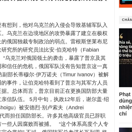
CHÂM
没有想到，他对乌克兰的入侵会导致基辅军队入
区。乌克兰在边境地区的攻势暴露了建立在极权
上的俄国独裁专制政治的弱点。雷根斯堡莱布尼
研究所的研究员法比安·伯克哈特（Fabian
t）说。“乌克兰对俄国领土的袭击，暴露了普京及其
调和信任的危机，俄国军队没有告知普京这一真
副部长蒂穆尔·伊万诺夫（Timur Ivanov）被解
捕的事件，让伯克哈特看到了普京与其军方人员
证据。总体而言，普京目前正在更换国防部大量
Phạt
亲信队伍。 5月中旬，执政12年后，谢尔盖·绍
dùng
nhiệ
 Shoigu）被安德烈·别卢索夫（Andrei
chí
ov）取代而担任国防部长。许多其他高级官员已辞职
有一些人因腐败而被捕。 “这个体系高度个人专