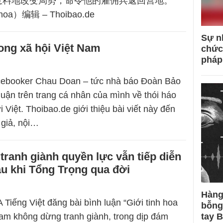
意料地改变局势，命令他的雇佣兵返回营地。
oa）编辑 – Thoibao.de
Sự n
rong xã hội Việt Nam
chức
pháp
cebooker Chau Doan – tức nhà báo Đoàn Bảo
luận trên trang cá nhân của mình về thói háo
Việt. Thoibao.de giới thiệu bài viết này đến
 giả, nội…
tranh giành quyền lực vẫn tiếp diễn
sau khi Tổng Trọng qua đời
Hàng
 Tiếng Việt đăng bài bình luận “Giới tinh hoa
bỗng
 Nam không dừng tranh giành, trong dịp đám
tay 