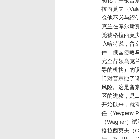
制化，并被普京
拉西莫夫（Val
么他不必与绍
克兰在库尔斯
觉被格拉西莫夫
克哈特说，普
件，俄国侵略
完全占领乌克
导的机构）的
门对普京撒了
风险。这是普
区的进攻，是
开始以来，就
任（Yevgen
（Wagner）
格拉西莫夫（Ge