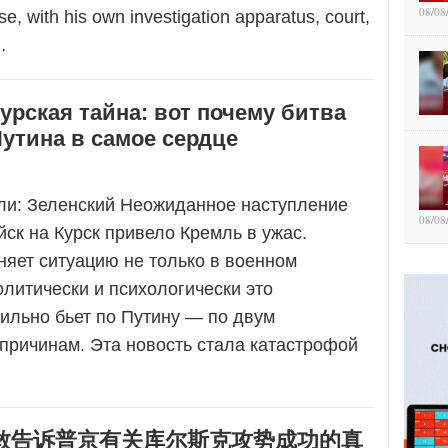
08/08
e, with his own investigation apparatus, court,
…
урская тайна: вот почему битва
утина в самое сердце
ли: Зеленский Неожиданное наступление
08/08
йск на Курск привело Кремль в ужас.
яет ситуацию не только в военном
литически и психологически это
ильно бьет по Путину — по двум
причинам. Эта новость стала катастрофой
敢告诉普京有关库尔斯克攻势成功的真