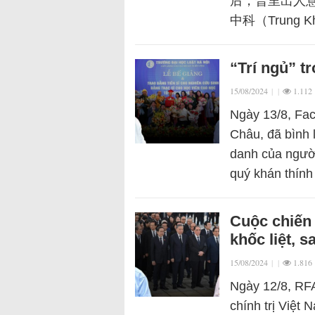
后，普里出人
中科（Trung Kh
“Trí ngủ” t
15/08/2024
|
|
1.112
Ngày 13/8, Fa
Châu, đã bình 
danh của người 
quý khán thính
Cuộc chiến 
khốc liệt, 
15/08/2024
|
|
1.816
Ngày 12/8, RFA
chính trị Việt