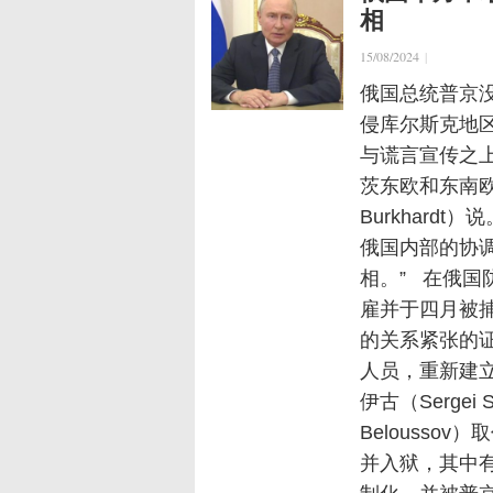
相
15/08/2024
|
俄国总统普京
侵库尔斯克地
与谎言宣传之
茨东欧和东南欧
Burkhard
俄国内部的协
相。” 在俄国防
雇并于四月被
的关系紧张的
人员，重新建立
伊古（Sergei
Belouss
并入狱，其中