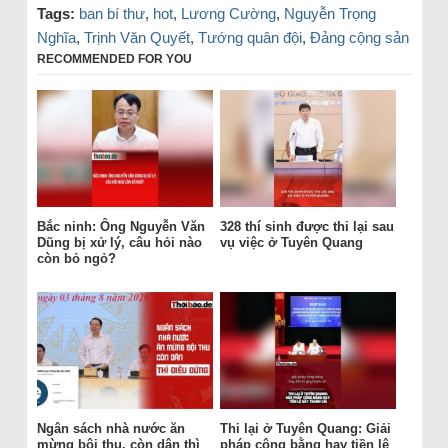
Tags:
ban bí thư
,
hot
,
Lương Cường
,
Nguyễn Trọng
Nghĩa
,
Trịnh Văn Quyết
,
Tướng quân đội
,
Đảng cộng sản
RECOMMENDED FOR YOU
Bắc ninh: Ông Nguyễn Văn
328 thí sinh được thi lại sau
Dũng bị xử lý, câu hỏi nào
vụ việc ở Tuyên Quang
còn bỏ ngỏ?
Ngân sách nhà nước ăn
Thi lại ở Tuyên Quang: Giải
mừng bội thu, còn dân thì
pháp công bằng hay tiền lệ