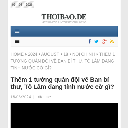
09
08
2026
HOME
2024
AUGUST
18
NỘI CHÍNH
THÊM 1
TƯỚNG QUÂN ĐỘI VỀ BAN BÍ THƯ, TÔ LÂM ĐANG
TÍNH NƯỚC CỜ GÌ?
Thêm 1 tướng quân đội về Ban bí
thư, Tô Lâm đang tính nước cờ gì?
18/08/2024
|
|
1.382