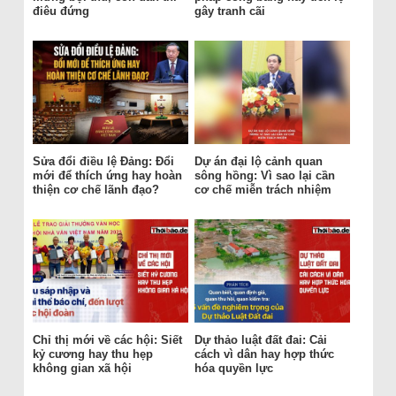
điêu đứng
gây tranh cãi
Sửa đổi điều lệ Đảng: Đổi
Dự án đại lộ cảnh quan
mới để thích ứng hay hoàn
sông hồng: Vì sao lại cần
thiện cơ chế lãnh đạo?
cơ chế miễn trách nhiệm
Chỉ thị mới về các hội: Siết
Dự thảo luật đất đai: Cải
kỷ cương hay thu hẹp
cách vì dân hay hợp thức
không gian xã hội
hóa quyền lực