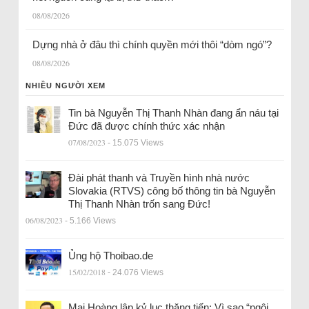
08/08/2026
Dựng nhà ở đâu thì chính quyền mới thôi “dòm ngó”?
08/08/2026
NHIỀU NGƯỜI XEM
Tin bà Nguyễn Thị Thanh Nhàn đang ẩn náu tại
Đức đã được chính thức xác nhận
07/08/2023
- 15.075 Views
Đài phát thanh và Truyền hình nhà nước
Slovakia (RTVS) công bố thông tin bà Nguyễn
Thị Thanh Nhàn trốn sang Đức!
06/08/2023
- 5.166 Views
Ủng hộ Thoibao.de
15/02/2018
- 24.076 Views
Mai Hoàng lập kỷ lục thăng tiến: Vì sao “ngôi