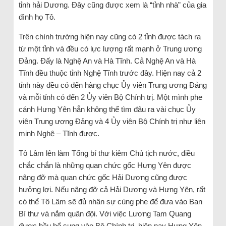
tỉnh hải Dương. Đây cũng được xem là “tỉnh nhà” của gia
đình họ Tô.
Trên chính trường hiện nay cũng có 2 tỉnh được tách ra
từ một tỉnh và đều có lực lượng rất mạnh ở Trung ương
Đảng. Đấy là Nghệ An và Hà Tĩnh. Cả Nghệ An và Hà
Tĩnh đều thuộc tỉnh Nghệ Tĩnh trước đây. Hiện nay cả 2
tỉnh này đều có đến hàng chục Ủy viên Trung ương Đảng
và mỗi tỉnh có đến 2 Ủy viên Bộ Chính trị. Một mình phe
cánh Hưng Yên hẳn không thể tìm đâu ra vài chục Ủy
viên Trung ương Đảng và 4 Ủy viên Bộ Chính trị như liên
minh Nghệ – Tĩnh được.
Tô Lâm lên làm Tổng bí thư kiêm Chủ tịch nước, điều
chắc chắn là những quan chức gốc Hưng Yên được
nâng đỡ mà quan chức gốc Hải Dương cũng được
hưởng lợi. Nếu nâng đỡ cả Hải Dương và Hưng Yên, rất
có thể Tô Lâm sẽ đủ nhân sự cùng phe để đưa vào Ban
Bí thư và nắm quân đội. Với việc Lương Tam Quang
được bầu bổ sung vào Bộ Chính trị, hiện nay Hưng Yên