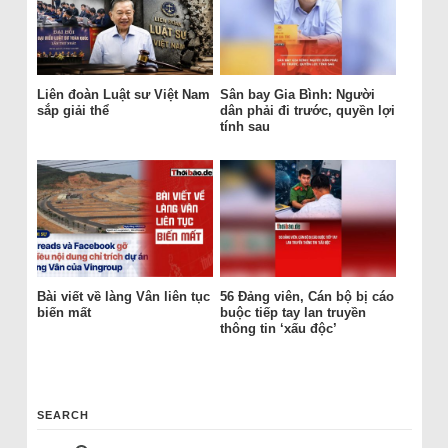
Liên đoàn Luật sư Việt Nam
Sân bay Gia Bình: Người
sắp giải thể
dân phải đi trước, quyền lợi
tính sau
Bài viết về làng Vân liên tục
56 Đảng viên, Cán bộ bị cáo
biến mất
buộc tiếp tay lan truyền
thông tin ‘xấu độc’
SEARCH