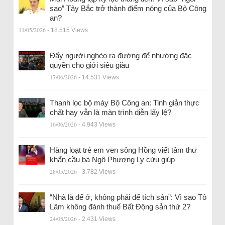
sao” Tây Bắc trở thành điểm nóng của Bộ Công
an?
11/05/2026
- 18.515 Views
Đẩy người nghèo ra đường để nhường đặc
quyền cho giới siêu giàu
17/06/2026
- 14.531 Views
Thanh lọc bộ máy Bộ Công an: Tinh giản thực
chất hay vẫn là màn trình diễn lấy lệ?
16/06/2026
- 4.943 Views
Hàng loạt trẻ em ven sông Hồng viết tâm thư
khẩn cầu bà Ngô Phương Ly cứu giúp
28/05/2026
- 3.782 Views
“Nhà là để ở, không phải để tích sản”: Vì sao Tô
Lâm không đánh thuế Bất Động sản thứ 2?
24/05/2026
- 2.431 Views