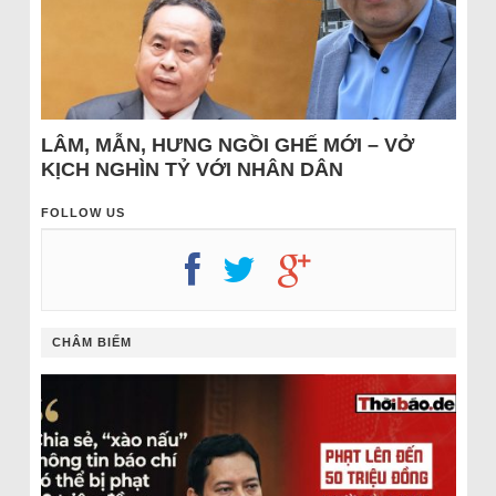
LÂM, MẪN, HƯNG NGỒI GHẾ MỚI – VỞ
KỊCH NGHÌN TỶ VỚI NHÂN DÂN
FOLLOW US
CHÂM BIẾM