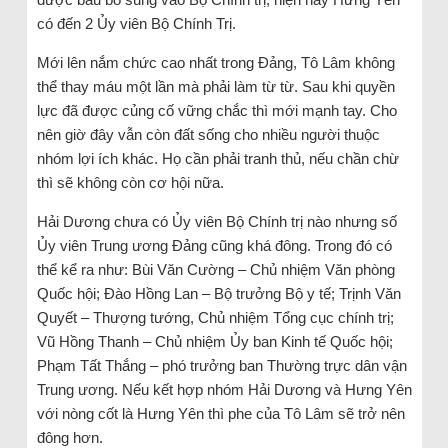
có đến 2 Ủy viên Bộ Chính Trị.
Mới lên nắm chức cao nhất trong Đảng, Tô Lâm không
thể thay máu một lần mà phải làm từ từ. Sau khi quyền
lực đã được củng cố vững chắc thì mới mạnh tay. Cho
nên giờ đây vẫn còn đất sống cho nhiều người thuộc
nhóm lợi ích khác. Họ cần phải tranh thủ, nếu chần chừ
thì sẽ không còn cơ hội nữa.
Hải Dương chưa có Ủy viên Bộ Chính trị nào nhưng số
Ủy viên Trung ương Đảng cũng khá đông. Trong đó có
thể kể ra như: Bùi Văn Cường – Chủ nhiệm Văn phòng
Quốc hội; Đào Hồng Lan – Bộ trưởng Bộ y tế; Trịnh Văn
Quyết – Thượng tướng, Chủ nhiệm Tổng cục chính trị;
Vũ Hồng Thanh – Chủ nhiệm Ủy ban Kinh tế Quốc hội;
Phạm Tất Thắng – phó trưởng ban Thường trực dân vận
Trung ương. Nếu kết hợp nhóm Hải Dương và Hưng Yên
với nòng cốt là Hưng Yên thì phe của Tô Lâm sẽ trở nên
đông hơn.