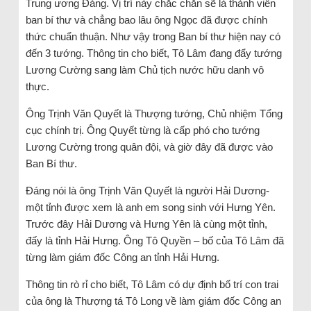
Trung ương Đảng. Vị trí này chắc chắn sẽ là thành viên
ban bí thư và chẳng bao lâu ông Ngọc đã được chính
thức chuẩn thuận. Như vậy trong Ban bí thư hiện nay có
đến 3 tướng. Thông tin cho biết, Tô Lâm đang đẩy tướng
Lương Cường sang làm Chủ tịch nước hữu danh vô
thực.
Ông Trịnh Văn Quyết là Thượng tướng, Chủ nhiệm Tổng
cục chính trị. Ông Quyết từng là cấp phó cho tướng
Lương Cường trong quân đội, và giờ đây đã được vào
Ban Bí thư.
Đáng nói là ông Trịnh Văn Quyết là người Hải Dương-
một tỉnh được xem là anh em song sinh với Hưng Yên.
Trước đây Hải Dương và Hưng Yên là cùng một tỉnh,
đấy là tỉnh Hải Hưng. Ông Tô Quyền – bố của Tô Lâm đã
từng làm giám đốc Công an tỉnh Hải Hưng.
Thông tin rò rỉ cho biết, Tô Lâm có dự định bố trí con trai
của ông là Thượng tá Tô Long về làm giám đốc Công an