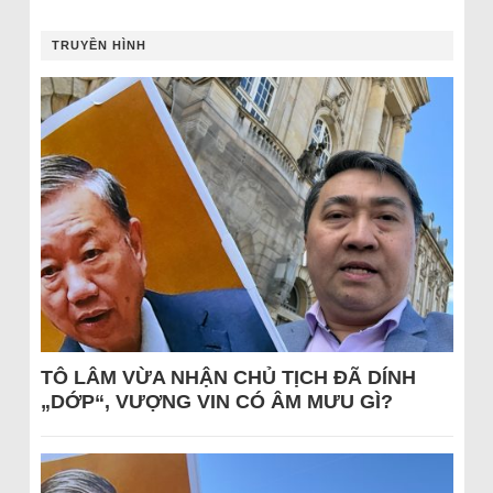
TRUYỀN HÌNH
TÔ LÂM VỪA NHẬN CHỦ TỊCH ĐÃ DÍNH
„DỚP“, VƯỢNG VIN CÓ ÂM MƯU GÌ?