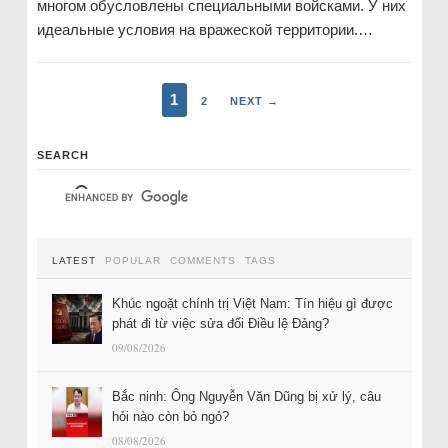
многом обусловлены специальными войсками. У них
идеальные условия на вражеской территории.…
1
2
NEXT →
SEARCH
LATEST
POPULAR
COMMENTS
TAGS
Khúc ngoặt chính trị Việt Nam: Tín hiệu gì được
phát đi từ việc sửa đổi Điều lệ Đảng?
09/08/2026
Bắc ninh: Ông Nguyễn Văn Dũng bị xử lý, câu
hỏi nào còn bỏ ngỏ?
08/08/2026