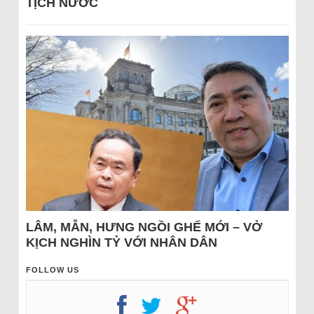
TỊCH NƯỚC
LÂM, MẪN, HƯNG NGỒI GHẾ MỚI – VỞ
KỊCH NGHÌN TỶ VỚI NHÂN DÂN
FOLLOW US