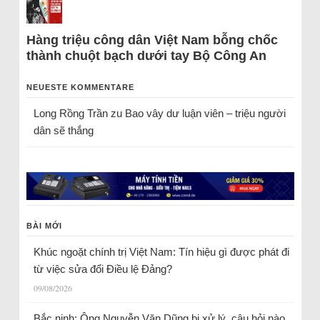
Hàng triệu công dân Việt Nam bỗng chốc
thành chuột bạch dưới tay Bộ Công An
NEUESTE KOMMENTARE
Long Rồng Trần
zu
Bao vây dư luận viên – triệu người
dân sẽ thắng
BÀI MỚI
Khúc ngoặt chính trị Việt Nam: Tín hiệu gì được phát đi
từ việc sửa đổi Điều lệ Đảng?
09/08/2026
Bắc ninh: Ông Nguyễn Văn Dũng bị xử lý, câu hỏi nào