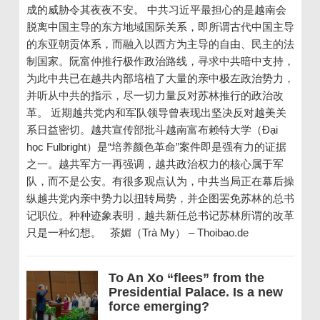
成的威胁令其夜夜不安。 中共习近平最担心的是越南会
脱离中国主导的东方地域国际关系，即所谓古代中国主导
的东亚朝贡体系，而融入以西方为主导的自由、民主的法
制国家。阮富仲推行极作政治路线，寻求中共暗中支持，
为此中共已在越共内部培植了大量的亲中极左政治势力，
并听从中共的指示，尽一切力量反对苏林推行的政治改
革。 近期越共党内和军队领导曾表现出坚决反对越美关
系日益密切。越共宣传部批斗越南富布赖特大学（Đại
học Fulbright）是“培养颜色革命”案件即是强有力的证据
之一。越共军方一再强调，越共政治权力的核心属于军
队，而不是公安。有很多观点认为，中共当局正在幕后操
纵越共党内亲中势力以扭转局势，并企图罢免苏林的总书
记职位。种种迹象表明，越共新任总书记苏林所谓的改革
只是一种幻想。 茶媚（Trà My） – Thoibao.de
To An Xo “flees” from the
Presidential Palace. Is a new
force emerging?