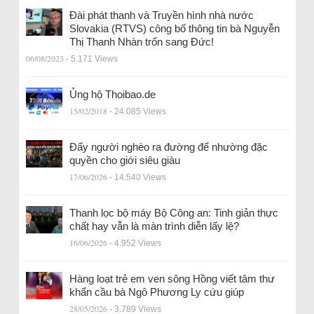
Đài phát thanh và Truyền hình nhà nước
Slovakia (RTVS) công bố thông tin bà Nguyễn
Thị Thanh Nhàn trốn sang Đức!
06/08/2023
- 5.171 Views
Ủng hộ Thoibao.de
15/02/2018
- 24.085 Views
Đẩy người nghèo ra đường để nhường đặc
quyền cho giới siêu giàu
17/06/2026
- 14.540 Views
Thanh lọc bộ máy Bộ Công an: Tinh giản thực
chất hay vẫn là màn trình diễn lấy lệ?
16/06/2026
- 4.952 Views
Hàng loạt trẻ em ven sông Hồng viết tâm thư
khẩn cầu bà Ngô Phương Ly cứu giúp
28/05/2026
- 3.789 Views