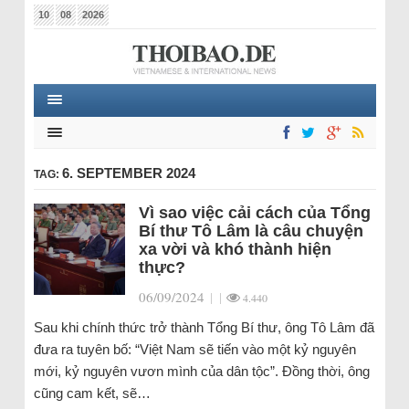
10
08
2026
6. SEPTEMBER 2024
TAG:
Vì sao việc cải cách của Tổng
Bí thư Tô Lâm là câu chuyện
xa vời và khó thành hiện
thực?
06/09/2024
|
|
4.440
Sau khi chính thức trở thành Tổng Bí thư, ông Tô Lâm đã
đưa ra tuyên bố: “Việt Nam sẽ tiến vào một kỷ nguyên
mới, kỷ nguyên vươn mình của dân tộc”. Đồng thời, ông
cũng cam kết, sẽ…