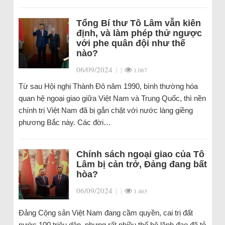
Tổng Bí thư Tô Lâm vẫn kiên
định, và làm phép thử ngược
với phe quân đội như thế
nào?
06/09/2024
|
|
1.067
Từ sau Hội nghị Thành Đô năm 1990, bình thường hóa
quan hệ ngoại giao giữa Việt Nam và Trung Quốc, thì nền
chính trị Việt Nam đã bị gắn chặt với nước láng giềng
phương Bắc này. Các đời…
Chính sách ngoại giao của Tô
Lâm bị cản trở, Đảng đang bất
hòa?
06/09/2024
|
|
1.463
Đảng Cộng sản Việt Nam đang cầm quyền, cai trị đất
nước 100 triệu dân, nhưng rất nhiều thế hệ lãnh đạo đã tỏ