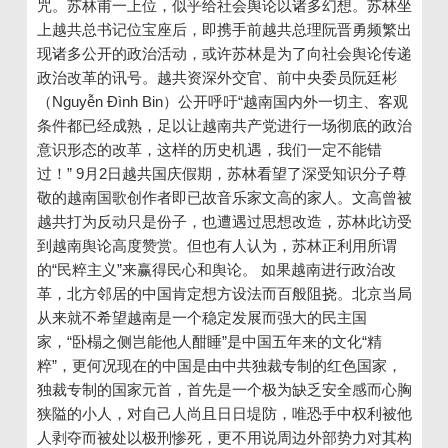
咒。苏林甫一上位，似乎给社会舆论以诸多幻想。苏林坐
上越共总书记位宝座后，即携手前越共总理阮晋勇频繁出
现诸多公开的政治活动，或许苏林是为了向社会舆论传递
政治改革的讯号。越共资深外交官、前中央委员阮廷彬
（Nguyễn Đình Bin）公开呼吁“越南国内外一切主、客观
条件都已经成熟，足以让越南共产党进行一场彻底的政治
意识形态的改革，这样的历史机遇，我们一定不能错
过！” 9月2日越共国庆假期，苏林看望了深受知识分子尊
敬的越南国歌创作者即已故音乐家文高的家人。文高曾被
越共打为反动只是份子，也遭遇过思想改造，苏林此访受
到越南舆论高度赞赏。但也有人认为，苏林正利用所谓
的“民粹主义”来赢得民心和舆论。 如果越南进行政治改
革，北方邻居的中国肯定想方设法而百般阻挠。北京当局
从来就不希望越南是一个稳定发展而强大的民主国
家，“卧榻之侧岂能他人酣睡”是中国五年来的文化“精
粹”，更何况现在的中国是由中共独裁专制的红色国家，
独裁专制的国家元首，首先是一个极为缺乏安全感而心胸
狭隘的小人，对自己人尚且日日堤防，唯恐手中权利被他
人剥夺而被处以极刑惨死，更不用说周边外部势力对其构