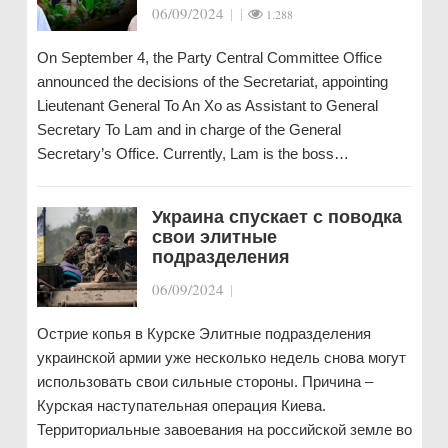
06/09/2024
|
|
1.288
On September 4, the Party Central Committee Office
announced the decisions of the Secretariat, appointing
Lieutenant General To An Xo as Assistant to General
Secretary To Lam and in charge of the General
Secretary’s Office. Currently, Lam is the boss…
Украина спускает с поводка
свои элитные
подразделения
06/09/2024
|
Острие копья в Курске Элитные подразделения
украинской армии уже несколько недель снова могут
использовать свои сильные стороны. Причина –
Курская наступательная операция Киева.
Территориальные завоевания на российской земле во