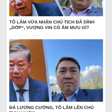
TÔ LÂM VỪA NHẬN CHỦ TỊCH ĐÃ DÍNH
„DỚP“, VƯỢNG VIN CÓ ÂM MƯU GÌ?
ĐÁ LƯƠNG CƯỜNG, TÔ LÂM LÊN CHỦ