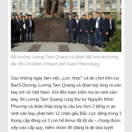
Bộ trưởng Lương Tam Quang và đoàn đặt hoa tại tượng
đài Hồ Chí Minh ở thành phố Saint Petersburg.
Sau những ngày làm việc „cực nhọc“ và ăn chơi trên xứ
Bạch Dương, Lương Tam Quang và đoàn tuỳ tùng ra sân
bay trở về Việt Nam. Khi đến trạm kiểm tra an ninh sân
bay, thì Lương Tam Quang cùng thư ký Nguyễn Minh
Phương và đoàn tháp tùng bị câu lưu hơn 2 tiếng vì an
ninh sân bay phát hiện 12 chân gấu Bắc cực đóng trong 3
thùng cấp đông và 2 con hổ Amur đã lột da – chúng được
xếp vào cấp quý, hiếm nhóm IB (đang bị đe dọa tuyệt