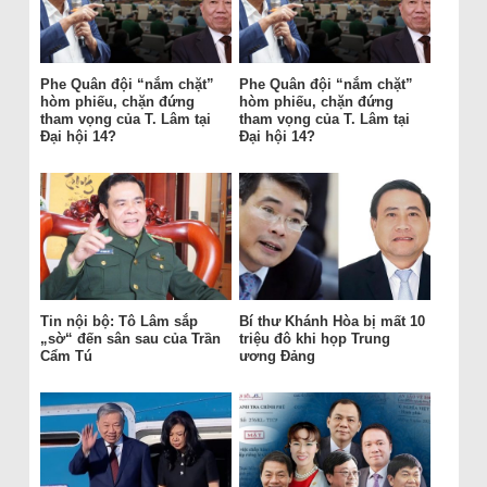
Phe Quân đội “nắm chặt”
Phe Quân đội “nắm chặt”
hòm phiếu, chặn đứng
hòm phiếu, chặn đứng
tham vọng của T. Lâm tại
tham vọng của T. Lâm tại
Đại hội 14?
Đại hội 14?
Tin nội bộ: Tô Lâm sắp
Bí thư Khánh Hòa bị mất 10
„sờ“ đến sân sau của Trần
triệu đô khi họp Trung
Cẩm Tú
ương Đảng