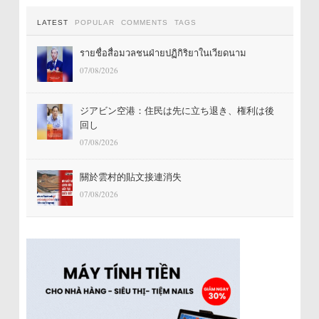
LATEST
POPULAR
COMMENTS
TAGS
รายชื่อสื่อมวลชนฝ่ายปฏิกิริยาในเวียดนาม
07/08/2026
ジアビン空港：住民は先に立ち退き、権利は後
回し
07/08/2026
關於雲村的貼文接連消失
07/08/2026