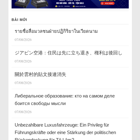
BÀI MỚI
รายชื่อสื่อมวลชนฝ่ายปฏิกิริยาในเวียดนาม
07/08/2026
ジアビン空港：住民は先に立ち退き、権利は後回し
07/08/2026
關於雲村的貼文接連消失
07/08/2026
Либеральное образование: кто на самом деле
боится свободы мысли
07/08/2026
Unbezahlbare Luxusfahrzeuge: Ein Privileg für
Führungskräfte oder eine Stärkung der politischen
Rückendeckung für Tô Lâm?