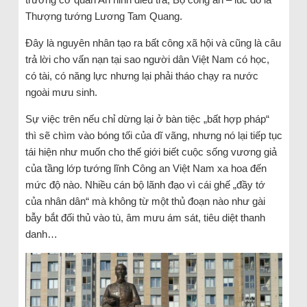
Thượng tướng Lương Tam Quang.
Đây là nguyên nhân tạo ra bất công xã hội và cũng là câu
trả lời cho vấn nạn tại sao người dân Việt Nam có học,
có tài, có năng lực nhưng lại phải tháo chạy ra nước
ngoài mưu sinh.
Sự việc trên nếu chỉ dừng lại ở bàn tiệc „bất hợp pháp“
thì sẽ chìm vào bóng tối của dĩ vãng, nhưng nó lại tiếp tục
tái hiện như muốn cho thế giới biết cuộc sống vương giả
của tầng lớp tướng lĩnh Công an Việt Nam xa hoa đến
mức độ nào. Nhiều cán bộ lãnh đạo vì cái ghế „đầy tớ
của nhân dân“ mà không từ một thủ đoạn nào như gài
bẫy bắt đối thủ vào tù, âm mưu ám sát, tiêu diệt thanh
danh…