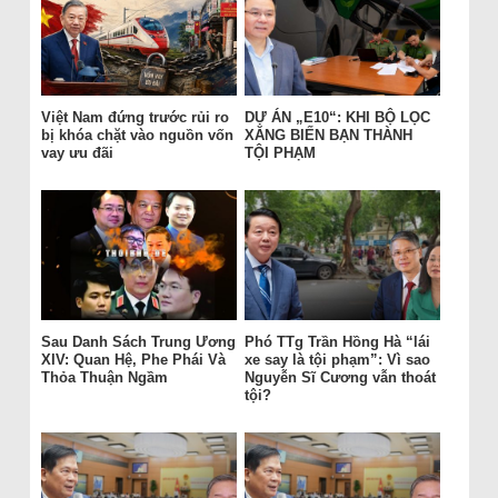
Việt Nam đứng trước rủi ro
DỰ ÁN „E10“: KHI BỘ LỌC
bị khóa chặt vào nguồn vốn
XĂNG BIẾN BẠN THÀNH
vay ưu đãi
TỘI PHẠM
Sau Danh Sách Trung Ương
Phó TTg Trần Hồng Hà “lái
XIV: Quan Hệ, Phe Phái Và
xe say là tội phạm”: Vì sao
Thỏa Thuận Ngầm
Nguyễn Sĩ Cương vẫn thoát
tội?