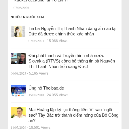
07/08/2026
NHIỀU NGƯỜI XEM
Tin bà Nguyễn Thị Thanh Nhàn đang ẩn náu tại
Đức đã được chính thức xác nhận
07/08/2023
- 15.066 Views
Đài phát thanh và Truyền hình nhà nước
Slovakia (RTVS) công bố thông tin bà Nguyễn
Thị Thanh Nhàn trốn sang Đức!
06/08/2023
- 5.165 Views
Ủng hộ Thoibao.de
15/02/2018
- 24.055 Views
Mai Hoàng lập kỷ lục thăng tiến: Vì sao “ngôi
sao” Tây Bắc trở thành điểm nóng của Bộ Công
an?
11/05/2026
- 18.501 Views