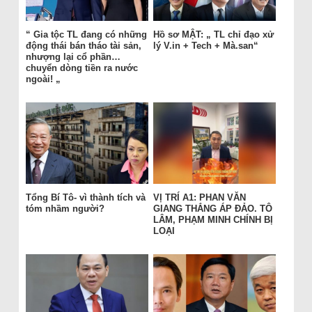
“ Gia tộc TL đang có những
Hồ sơ MẬT: „ TL chỉ đạo xử
động thái bán tháo tài sản,
lý V.in + Tech + Mà.san“
nhượng lại cổ phần…
chuyển dòng tiền ra nước
ngoài! „
Tổng Bí Tô- vì thành tích và
VỊ TRÍ A1: PHAN VĂN
tóm nhầm người?
GIANG THẮNG ÁP ĐẢO. TÔ
LÂM, PHẠM MINH CHÍNH BỊ
LOẠI