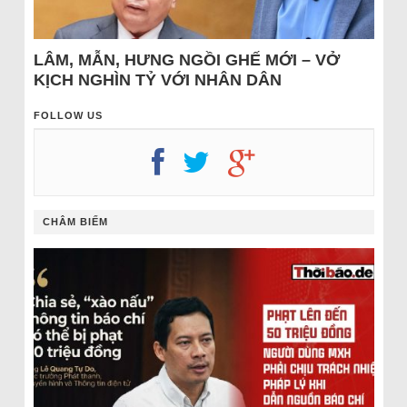
LÂM, MẪN, HƯNG NGỒI GHẾ MỚI – VỞ
KỊCH NGHÌN TỶ VỚI NHÂN DÂN
FOLLOW US
CHÂM BIẾM