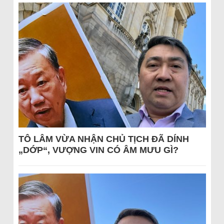
TÔ LÂM VỪA NHẬN CHỦ TỊCH ĐÃ DÍNH
„DỚP“, VƯỢNG VIN CÓ ÂM MƯU GÌ?