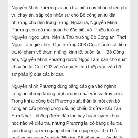
Nguyễn Minh Phương và anh trai hiện nay nhận nhiều phi
vụ chạy án, sắp xếp nhân sự cho Bộ công an từ địa
phương cho đến trung ương. Ngoài ra, Nguyễn Minh
Phương còn có mối quan hệ đặc biệt với Thiếu tướng
Nguyễn Ngọc Lâm, hiện là Thứ trưởng Bộ Công an. Thời
Ngọc Lâm giữ chức Cục trưởng C03 (Cục Cảnh sát điều
tra tội phạm về tham nhũng, kinh tế, buôn lậu – Bộ Công
an), Nguyễn Minh Phương được Ngọc Lâm ban cho suất
chạy án tại Cục C03 và có quyền can thiệp sâu vào hồ
sơ pháp lý của các bị can.
Nguyễn Minh Phương dùng bằng cấp giả vào ngành
công an nhưng không một ai dám chất vấn và truy cứu.
Trong khi ai cũng biết Phương xuất thân là một cán bộ
công an cấp phòng đóng dấu hộ chiếu ở cửa khẩu Tân
Sơn Nhất – không được đào tạo hay huấn luyện khoá
học nào về điều tra, nhưng Phương lại có bằng điều tra
viên trung cấp và ngang nhiên làm giúp việc cho Thủ
trưởng cơ quan An ninh điều tra, Bộ công an – lúc đó là