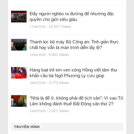
Đẩy người nghèo ra đường để nhường đặc
quyền cho giới siêu giàu
17/06/2026
- 14.527 Views
Thanh lọc bộ máy Bộ Công an: Tinh giản thực
chất hay vẫn là màn trình diễn lấy lệ?
16/06/2026
- 4.941 Views
Hàng loạt trẻ em ven sông Hồng viết tâm thư
khẩn cầu bà Ngô Phương Ly cứu giúp
28/05/2026
- 3.773 Views
“Nhà là để ở, không phải để tích sản”: Vì sao Tô
Lâm không đánh thuế Bất Động sản thứ 2?
24/05/2026
- 2.421 Views
TRUYỀN HÌNH