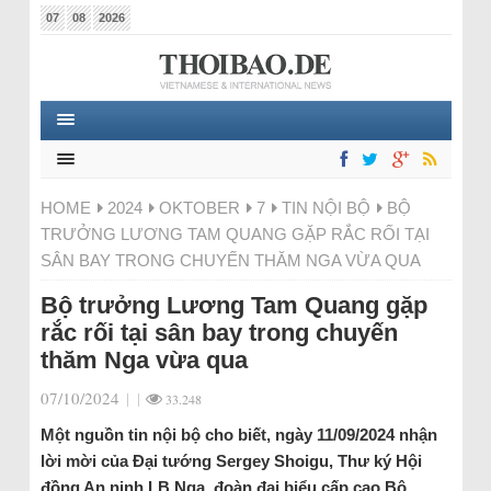
07
08
2026
HOME
2024
OKTOBER
7
TIN NỘI BỘ
BỘ
TRƯỞNG LƯƠNG TAM QUANG GẶP RẮC RỐI TẠI
SÂN BAY TRONG CHUYẾN THĂM NGA VỪA QUA
Bộ trưởng Lương Tam Quang gặp
rắc rối tại sân bay trong chuyến
thăm Nga vừa qua
07/10/2024
|
|
33.248
Một nguồn tin nội bộ cho biết, ngày 11/09/2024 nhận
lời mời của Đại tướng Sergey Shoigu, Thư ký Hội
đồng An ninh LB Nga, đoàn đại biểu cấp cao Bộ