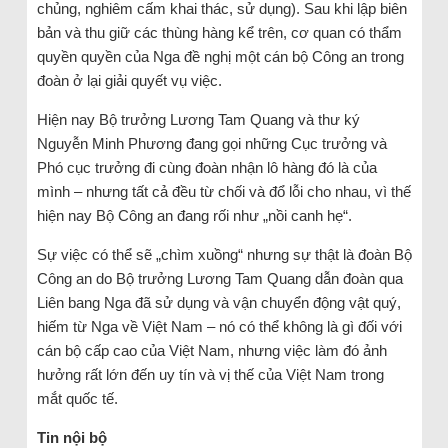
chủng, nghiêm cấm khai thác, sử dụng). Sau khi lập biên
bản và thu giữ các thùng hàng kể trên, cơ quan có thẩm
quyền quyền của Nga đề nghị một cán bộ Công an trong
đoàn ở lại giải quyết vụ việc.
Hiện nay Bộ trưởng Lương Tam Quang và thư ký
Nguyễn Minh Phương đang gọi những Cục trưởng và
Phó cục trưởng đi cùng đoàn nhận lô hàng đó là của
mình – nhưng tất cả đều từ chối và đổ lỗi cho nhau, vì thế
hiện nay Bộ Công an đang rối như „nồi canh hẹ“.
Sự việc có thể sẽ „chìm xuồng“ nhưng sự thật là đoàn Bộ
Công an do Bộ trưởng Lương Tam Quang dẫn đoàn qua
Liên bang Nga đã sử dụng và vận chuyển động vật quý,
hiếm từ Nga về Việt Nam – nó có thể không là gì đối với
cán bộ cấp cao của Việt Nam, nhưng việc làm đó ảnh
hưởng rất lớn đến uy tín và vị thế của Việt Nam trong
mắt quốc tế.
Tin nội bộ