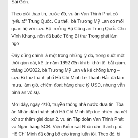
Sài Gòn.
Theo giới thạo tin, trước đó, vụ án Vạn Thịnh Phát có
“yếu tố”
Trung Quốc. Cụ thể, bà Trương Mỹ Lan có mối
quan hệ với cựu Bộ trưởng Bộ Công an Trung Quốc Chu
Vĩnh Khang, nên đã buộc Tổng Bí thư Trọng phải làm
ngơ.
Đây cũng chính là một trong những lý do, trong suốt một
thời gian dài, kể từ năm 1992 đến khi bị khởi tố, bắt giam,
tháng 10/2022, bà Trương Mỹ Lan và kẻ chống lưng –
cựu Bí thư thành phố Hồ Chí Minh Lê Thanh Hải, đã làm
mưa, làm gió, chiếm đoạt hàng chục tỷ USD, nhưng vẫn
bình an vô sự.
Mới đây, ngày 4/10, truyền thông nhà nước đưa tin, Tòa
án Nhân dân thành phố Hồ Chí Minh tiếp tục phiên tòa xét
xử sơ thẩm giai đoạn 2, vụ án Tập đoàn Vạn Thịnh Phát
và Ngân hàng SCB. Viện Kiểm sát Nhân dân thành phố
Hồ Chí Minh đã công bố cáo trạng luận tội. Theo đó, bị