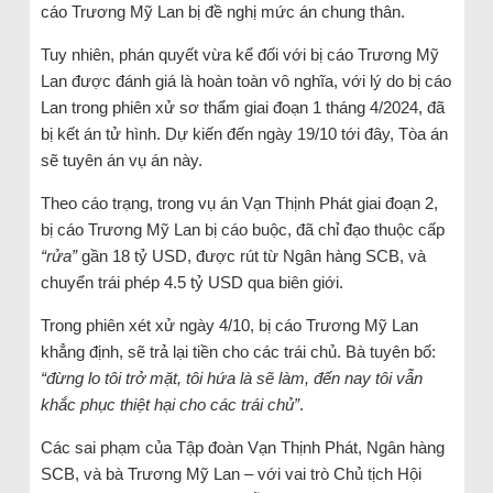
cáo Trương Mỹ Lan bị đề nghị mức án chung thân.
Tuy nhiên, phán quyết vừa kể đối với bị cáo Trương Mỹ
Lan được đánh giá là hoàn toàn vô nghĩa, với lý do bị cáo
Lan trong phiên xử sơ thẩm giai đoạn 1 tháng 4/2024, đã
bị kết án tử hình. Dự kiến đến ngày 19/10 tới đây, Tòa án
sẽ tuyên án vụ án này.
Theo cáo trạng, trong vụ án Vạn Thịnh Phát giai đoạn 2,
bị cáo Trương Mỹ Lan bị cáo buộc, đã chỉ đạo thuộc cấp
“rửa”
gần 18 tỷ USD, được rút từ Ngân hàng SCB, và
chuyển trái phép 4.5 tỷ USD qua biên giới.
Trong phiên xét xử ngày 4/10, bị cáo Trương Mỹ Lan
khẳng định, sẽ trả lại tiền cho các trái chủ. Bà tuyên bố:
“đừng lo tôi trở mặt, tôi hứa là sẽ làm, đến nay tôi vẫn
khắc phục thiệt hại cho các trái chủ”
.
Các sai phạm của Tập đoàn Vạn Thịnh Phát, Ngân hàng
SCB, và bà Trương Mỹ Lan – với vai trò Chủ tịch Hội