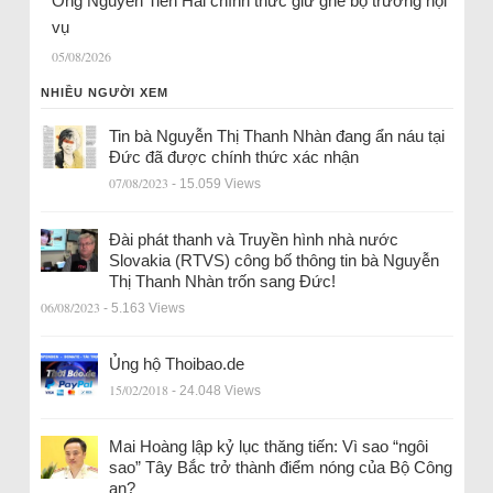
Ông Nguyễn Tiến Hải chính thức giữ ghế bộ trưởng nội
vụ
05/08/2026
NHIỀU NGƯỜI XEM
Tin bà Nguyễn Thị Thanh Nhàn đang ẩn náu tại
Đức đã được chính thức xác nhận
07/08/2023
- 15.059 Views
Đài phát thanh và Truyền hình nhà nước
Slovakia (RTVS) công bố thông tin bà Nguyễn
Thị Thanh Nhàn trốn sang Đức!
06/08/2023
- 5.163 Views
Ủng hộ Thoibao.de
15/02/2018
- 24.048 Views
Mai Hoàng lập kỷ lục thăng tiến: Vì sao “ngôi
sao” Tây Bắc trở thành điểm nóng của Bộ Công
an?