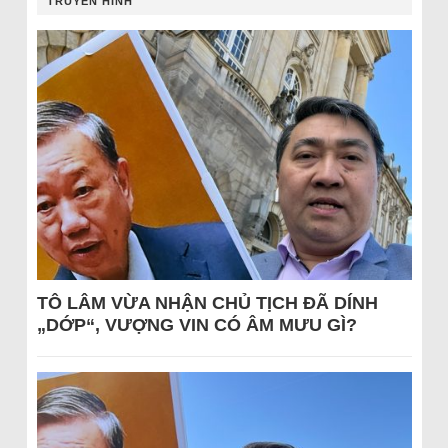
TRUYỀN HÌNH
TÔ LÂM VỪA NHẬN CHỦ TỊCH ĐÃ DÍNH
„DỚP“, VƯỢNG VIN CÓ ÂM MƯU GÌ?