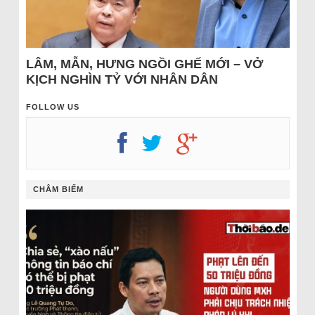
LÂM, MẪN, HƯNG NGỒI GHẾ MỚI – VỞ
KỊCH NGHÌN TỶ VỚI NHÂN DÂN
FOLLOW US
CHÂM BIẾM