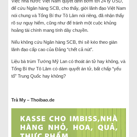
Việc nhà nước Việt Nam quyết định bơm tới 24 tỷ USD,
để cứu Ngân hàng SCB, cho thấy, giới lãnh đạo Việt Nam
nói chung và Tổng Bí thư Tô Lâm nói riêng, đã nhận thấy
rõ sự nguy hiểm, cũng như để tránh một cuộc khủng
hoảng tài chính mang tính dây chuyền.
Nếu không cứu Ngân hàng SCB, thì sẽ kéo theo giàn
lãnh đạo cấp cao của Đảng “chết cả nút”.
Liệu bà trùm Tướng Mỹ Lan có thoát án tử hay không, và
Tổng Bí thư Tô Lâm có dám quyết án tử, bất chấp “yếu
tố” Trung Quốc hay không?
Trà My – Thoibao.de