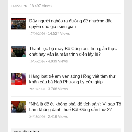
11/05/2026
- 18.497 Views
Đẩy người nghèo ra đường để nhường đặc
quyền cho giới siêu giàu
17/06/2026
- 14.527 Views
Thanh lọc bộ máy Bộ Công an: Tinh giản thực
chất hay vẫn là màn trình diễn lấy lệ?
16/06/2026
- 4.939 Views
Hàng loạt trẻ em ven sông Hồng viết tâm thư
khẩn cầu bà Ngô Phương Ly cứu giúp
28/05/2026
- 3.768 Views
“Nhà là để ở, không phải để tích sản”: Vì sao Tô
Lâm không đánh thuế Bất Động sản thứ 2?
24/05/2026
- 2.419 Views