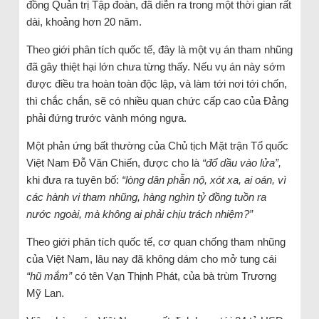
đồng Quản trị Tập đoàn, đã diễn ra trong một thời gian rất
dài, khoảng hơn 20 năm.
Theo giới phân tích quốc tế, đây là một vụ án tham nhũng
đã gây thiệt hại lớn chưa từng thấy. Nếu vụ án này sớm
được điều tra hoàn toàn độc lập, và làm tới nơi tới chốn,
thì chắc chắn, sẽ có nhiều quan chức cấp cao của Đảng
phải đứng trước vành móng ngựa.
Một phản ứng bất thường của Chủ tịch Mặt trận Tổ quốc
Việt Nam Đỗ Văn Chiến, được cho là
“đổ dầu vào lửa”,
khi đưa ra tuyên bố:
“lòng dân phẫn nộ, xót xa, ai oán, vì
các hành vi tham nhũng, hàng nghìn tỷ đồng tuồn ra
nước ngoài, mà không ai phải chịu trách nhiệm?”
Theo giới phân tích quốc tế, cơ quan chống tham nhũng
của Việt Nam, lâu nay đã không dám cho mở tung cái
“hũ mắm”
có tên Vạn Thịnh Phát, của bà trùm Trương
Mỹ Lan.