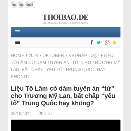
06
08
2026
HOME
2024
OKTOBER
8
PHÁP LUẬT
LIỆU
TÔ LÂM CÓ DÁM TUYÊN ÁN “TỬ” CHO TRƯƠNG MỸ
LAN, BẤT CHẤP “YẾU TỐ” TRUNG QUỐC HAY
KHÔNG?
Liệu Tô Lâm có dám tuyên án “tử”
cho Trương Mỹ Lan, bất chấp “yếu
tố” Trung Quốc hay không?
08/10/2024
|
|
3.073