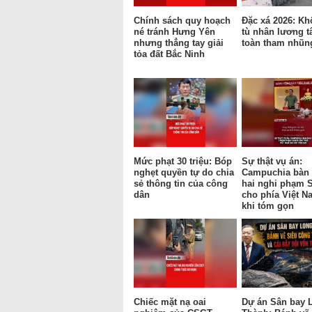
Chính sách quy hoạch
Đặc xá 2026: Kh
né tránh Hưng Yên
tù nhân lương t
nhưng thẳng tay giải
toàn tham nhũn
tỏa đất Bắc Ninh
Mức phạt 30 triệu: Bóp
Sự thật vụ án:
nghẹt quyền tự do chia
Campuchia bàn 
sẻ thông tin của công
hai nghi phạm 
dân
cho phía Việt N
khi tóm gọn
Chiếc mặt nạ oai
Dự án Sân bay 