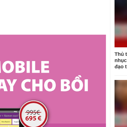
Thủ 
nhục 
đạo 