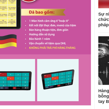
Sự n
chức
pháp
Hàng
bỗng
tay 