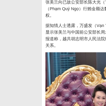
张美兰向已故公安部长陈大光（
（
Phạm Quý Ngọ
）行贿金额达
权。
据知情人士透露，万盛发（
Vạn 
显示张美兰与中国前公安部长周
报道称，越共胡志明市人民法院
关系。