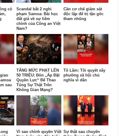
ông có
Scandal bắt 2 nghi
Cần cơ chế giám sát
âm,
phạm Samoa: Bài học
độc lập để trị tận gốc
g
đắt giá về sự liêm
tham nhũng
chính của Công an Việt
Nam?
TĂNG MỨC PHẠT LÊN
Tô Lâm: Tôi quyết xây
giao
50 TRIỆU: Đòn „Áp Đặt
phường xã hội chủ
Samoa
Quyền Lực“ Để Thao
nghĩa vì dân
am sau
Túng Sự Thật Trên
Không Gian Mạng?
Long
Vì sao chính quyền Việt
Sự thật sau chuyến