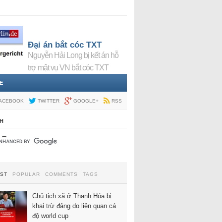
Đại án bắt cóc TXT
Nguyễn Hải Long bị kết án hỗ
trợ mật vụ VN bắt cóc TXT
E
ACEBOOK
TWITTER
GOOGLE+
RSS
H
EST
POPULAR
COMMENTS
TAGS
Chủ tịch xã ở Thanh Hóa bị
khai trừ đảng do liên quan cá
độ world cup