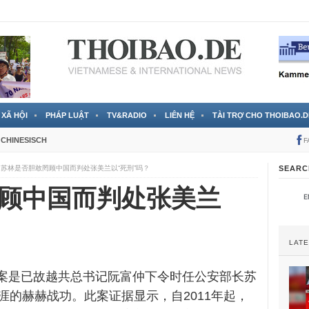
 đã được chính thức xác nhận
3 Jahren ago
XÃ HỘI
PHÁP LUẬT
TV&RADIO
LIÊN HỆ
TÀI TRỢ CHO THOIBAO.D
CHINESISCH
F
苏林是否胆敢罔顾中国而判处张美兰以“死刑”吗？
SEARC
顾中国而判处张美兰
LAT
腐案是
已故越共总书记阮富仲下令时任公安部长苏
涯的赫赫战功。此案证据显示，自2011年起，