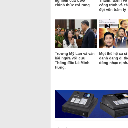
nghiêm của CSGT
Thành: Bánh vẽ 
chính thức rơi rụng
công trình và cá
đội vốn trăm tỷ
Trương Mỹ Lan và ván
Một thế hệ ca sĩ
bài ngửa với cựu
danh đang đi th
Thống đốc Lê Minh
dòng nhạc nịnh
Hưng.