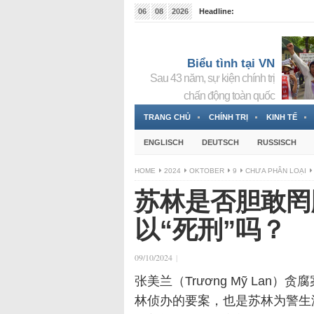
06
08
2026
Headline:
Tin bà Nguyễn Thị Thanh Nhàn đang ẩn náu tại Đức
Biểu tình tại VN
Sau 43 năm, sự kiện chính trị
chấn động toàn quốc
TRANG CHỦ
CHÍNH TRỊ
KINH TẾ
ENGLISCH
DEUTSCH
RUSSISCH
HOME
2024
OKTOBER
9
CHƯA PHÂN LOẠI
苏林是否胆敢罔
以“死刑”吗？
09/10/2024
|
张美兰（Trương Mỹ Lan）贪
林侦办的要案，也是苏林为警生