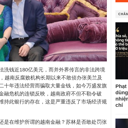
CHÂM
法洗钱近180亿美元，而并外界传言的非法跨境
称，越南反腐败机构长期以来不敢侦办张美兰及
二十年违法经营而骗取大量金钱，如今万盛发旗
Phạt
dùng
金融危机的连锁反映，越南政府不但不勒令破
nhiệ
维持此银行的存在，这是严重违反了市场经济规
chí
还是在维护所谓的越南金融？苏林是否敢处罚张