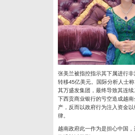
张美兰被指控指示其下属进行非
转移45亿美元。国际分析人士
其万盛发集团，最终导致其连续
下西贡商业银行的亏空造成越南
产，反而以政府行为注入资金以
律。
越南政府此一作为是担心中国，