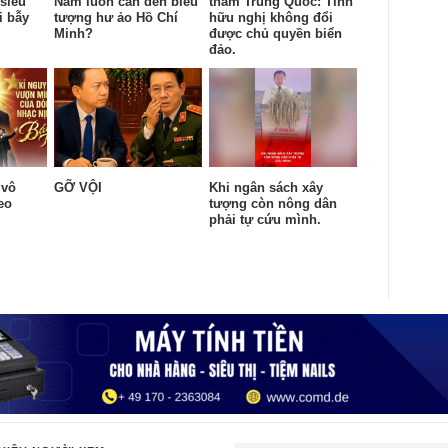
siêu
Nam luôn cần đến biểu
thăm Trung Quốc: Tình
i bẫy
tượng hư ảo Hồ Chí
hữu nghị không đổi
Minh?
được chủ quyền biển
đảo.
 vô
GỠ VỘI
Khi ngân sách xây
eo
tượng còn nông dân
.
phải tự cứu mình.