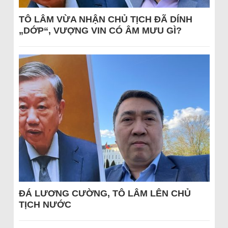
TÔ LÂM VỪA NHẬN CHỦ TỊCH ĐÃ DÍNH
„DỚP“, VƯỢNG VIN CÓ ÂM MƯU GÌ?
ĐÁ LƯƠNG CƯỜNG, TÔ LÂM LÊN CHỦ
TỊCH NƯỚC