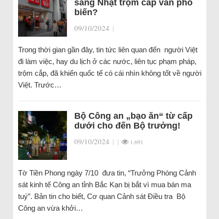
sang Nhật trộm cắp vẫn phổ
biến?
09/10/2024
|
Trong thời gian gần đây, tin tức liên quan đến người Việt
đi làm việc, hay du lịch ở các nước, liên tục phạm pháp,
trộm cắp, đã khiến quốc tế có cái nhìn không tốt về người
Việt. Trước…
Bộ Công an „bạo ăn“ từ cấp
dưới cho đến Bộ trưởng!
09/10/2024
|
|
1.691
Tờ Tiền Phong ngày 7/10 đưa tin, “Trưởng Phòng Cảnh
sát kinh tế Công an tỉnh Bắc Kạn bị bắt vì mua bán ma
tuý”. Bản tin cho biết, Cơ quan Cảnh sát Điều tra Bộ
Công an vừa khởi…