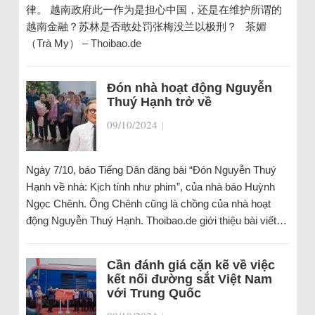
律。 越南政府此一作为是担心中国，还是在维护所谓的
越南金融？苏林是否敢处罚张梅没兰以极刑？ 茶媚
（Trà My） – Thoibao.de
Đón nhà hoạt động Nguyễn
Thuý Hạnh trở về
09/10/2024
|
Ngày 7/10, báo Tiếng Dân đăng bài “Đón Nguyễn Thuý
Hạnh về nhà: Kịch tính như phim”, của nhà báo Huỳnh
Ngọc Chênh. Ông Chênh cũng là chồng của nhà hoạt
động Nguyễn Thuý Hạnh. Thoibao.de giới thiệu bài viết…
Cần đánh giá cặn kẽ về việc
kết nối đường sắt Việt Nam
với Trung Quốc