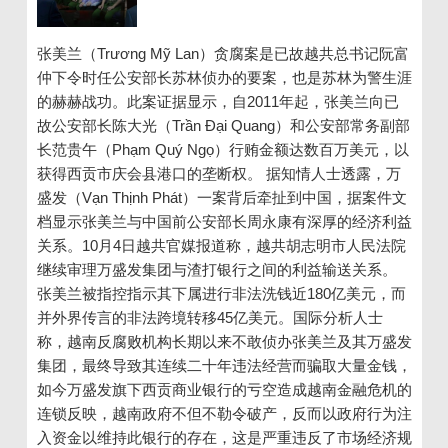
张美兰（Trương Mỹ Lan）贪腐案是已故越共总书记阮富
仲下令时任公安部长苏林侦办的要案，也是苏林为警生涯
的赫赫战功。此案证据显示，自2011年起，张美兰向已
故公安部长陈大光（Trần Đại Quang）和公安部常务副部
长范贵午（Phạm Quý Ngọ）行贿金额达数百万美元，以
获得西贡市庆会县港口的垄断权。 据知情人士透露，万
盛发（Vạn Thịnh Phát）一案背后牵扯到中国，据案件文
档显示张美兰与中国前公安部长周永康有深厚的经济利益
关系。10月4日越共官媒报道称，越共胡志明市人民法院
继续审理万盛发集团与渣打银行之间的利益输送关系。
张美兰被指控指示其下属进行非法洗钱近180亿美元，而
并外界传言的非法跨境转移45亿美元。国际分析人士
称，越南反腐败机构长期以来不敢侦办张美兰及其万盛发
集团，最终导致其连续二十年违法经营而骗取大量金钱，
如今万盛发旗下西贡商业银行的亏空造成越南金融危机的
连锁反映，越南政府不但不勒令破产，反而以政府行为注
入资金以维持此银行的存在，这是严重违反了市场经济规