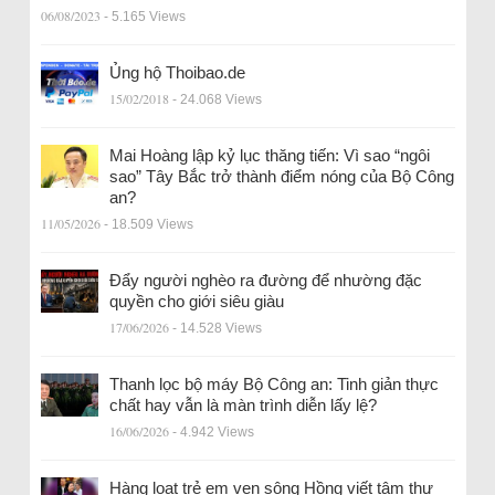
06/08/2023
- 5.165 Views
Ủng hộ Thoibao.de
15/02/2018
- 24.068 Views
Mai Hoàng lập kỷ lục thăng tiến: Vì sao “ngôi
sao” Tây Bắc trở thành điểm nóng của Bộ Công
an?
11/05/2026
- 18.509 Views
Đẩy người nghèo ra đường để nhường đặc
quyền cho giới siêu giàu
17/06/2026
- 14.528 Views
Thanh lọc bộ máy Bộ Công an: Tinh giản thực
chất hay vẫn là màn trình diễn lấy lệ?
16/06/2026
- 4.942 Views
Hàng loạt trẻ em ven sông Hồng viết tâm thư