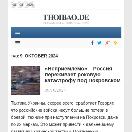
08
08
2026
9. OKTOBER 2024
TAG:
«Неприемлемо» – Россия
переживает роковую
катастрофу под Покровском
09/10/2024
|
Тактика Украины, скорее всего, сработает Говорят,
что российские войска несут большие потери в
боевой технике при наступлении на Покровск, даже
по их меркам. Это может привести к дальнейшему
развитию украинской тактики. Признанный