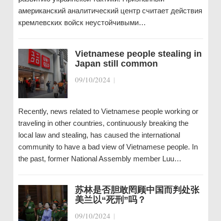
американский аналитический центр считает действия
кремлевских войск неустойчивыми…
Vietnamese people stealing in
Japan still common
09/10/2024
|
Recently, news related to Vietnamese people working or
traveling in other countries, continuously breaking the
local law and stealing, has caused the international
community to have a bad view of Vietnamese people. In
the past, former National Assembly member Luu…
苏林是否胆敢罔顾中国而判处张
美兰以“死刑”吗？
09/10/2024
|