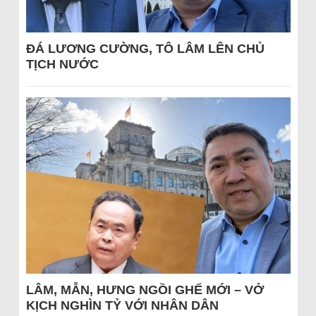
ĐÁ LƯƠNG CƯỜNG, TÔ LÂM LÊN CHỦ
TỊCH NƯỚC
LÂM, MẪN, HƯNG NGỒI GHẾ MỚI – VỞ
KỊCH NGHÌN TỶ VỚI NHÂN DÂN