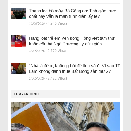
Thanh lọc bộ máy Bộ Công an: Tinh giản thực
chất hay vẫn là màn trình diễn lấy lệ?
16/06/2026
- 4.940 Views
Hàng loạt trẻ em ven sông Hồng viết tâm thư
khẩn cầu bà Ngô Phương Ly cứu giúp
28/05/2026
- 3.770 Views
“Nhà là để ở, không phải để tích sản”: Vì sao Tô
Lâm không đánh thuế Bất Động sản thứ 2?
24/05/2026
- 2.421 Views
TRUYỀN HÌNH