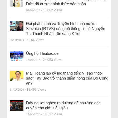
Đức đã được chính thức xác nhận
07/08/2023
- 15.062 Views
Đài phát thanh và Truyền hình nhà nước
Slovakia (RTVS) công bố thông tin bà Nguyễn
Thị Thanh Nhàn trốn sang Đức!
06/08/2023
- 5.164 Views
Ủng hộ Thoibao.de
15/02/2018
- 24.053 Views
Mai Hoàng lập kỷ lục thăng tiến: Vì sao “ngôi
sao” Tây Bắc trở thành điểm nóng của Bộ Công
an?
11/05/2026
- 18.499 Views
Đẩy người nghèo ra đường để nhường đặc
quyền cho giới siêu giàu
17/06/2026
- 14.527 Views