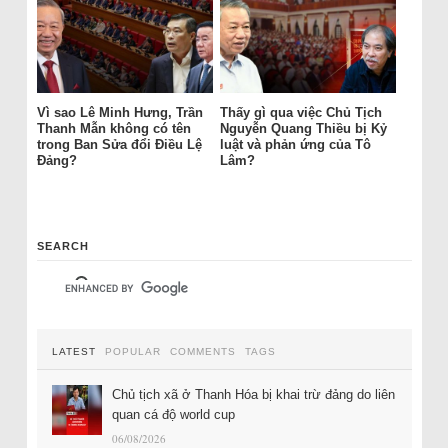
Vì sao Lê Minh Hưng, Trần
Thấy gì qua việc Chủ Tịch
Thanh Mẫn không có tên
Nguyễn Quang Thiều bị Kỷ
trong Ban Sửa đổi Điều Lệ
luật và phản ứng của Tô
Đảng?
Lâm?
SEARCH
LATEST
POPULAR
COMMENTS
TAGS
Chủ tịch xã ở Thanh Hóa bị khai trừ đảng do liên
quan cá độ world cup
06/08/2026