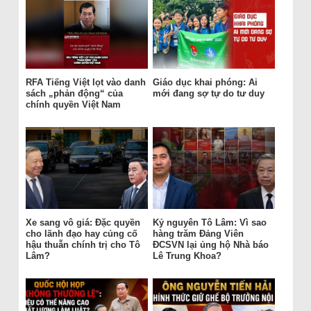
RFA Tiếng Việt lọt vào danh
Giáo dục khai phóng: Ai
sách „phản động“ của
mới đang sợ tự do tư duy
chính quyền Việt Nam
Xe sang vô giá: Đặc quyền
Kỷ nguyên Tô Lâm: Vì sao
cho lãnh đạo hay củng cố
hàng trăm Đảng Viên
hậu thuẫn chính trị cho Tô
ĐCSVN lại ủng hộ Nhà báo
Lâm?
Lê Trung Khoa?