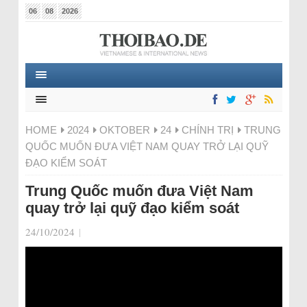
06
08
2026
HOME
2024
OKTOBER
24
CHÍNH TRỊ
TRUNG
QUỐC MUỐN ĐƯA VIỆT NAM QUAY TRỞ LẠI QUỸ
ĐẠO KIỂM SOÁT
Trung Quốc muốn đưa Việt Nam
quay trở lại quỹ đạo kiểm soát
24/10/2024
|