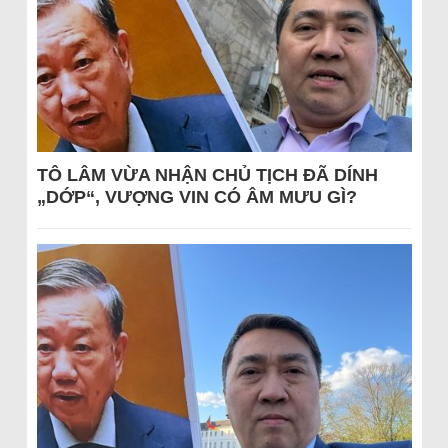
TÔ LÂM VỪA NHẬN CHỦ TỊCH ĐÃ DÍNH
„DỚP“, VƯỢNG VIN CÓ ÂM MƯU GÌ?