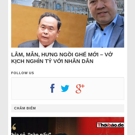
LÂM, MẪN, HƯNG NGỒI GHẾ MỚI – VỞ
KỊCH NGHÌN TỶ VỚI NHÂN DÂN
FOLLOW US
CHÂM BIẾM