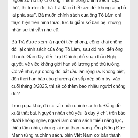
Ngoài sự hỗ trợ cho ông Thanh trong chính sách “đặc
thù”, thì trước đó, bà Trà đã cố hết sức để “không ai bị bỏ
lại phía sau”. Bà muốn chính sách của ông Tô Lâm chỉ
thực hiện trên hình thức, tức là giảm số ban bệ, nhưng
nhân sự thì vẫn như cũ.
Bà Trà được xem là người tiên phong, công khai chống
đối lại chính sách của ông Tô Lâm, sau đó mới đến ông
Thanh. Gần đây, đến lượt Chính phủ soạn thảo Nghị
quyết, về việc không giới hạn số lượng phó thủ tướng.
Có vẻ như, sự chống đối bắt đầu lan rộng ra. Không biết,
đến thời hạn báo cáo phương án sắp xếp bộ máy, vào
cuối tháng 3/2025, thì sẽ có thêm bao nhiêu người chống
đối?
Trong quá khứ, đã có rất nhiều chính sách do Đảng đề
xuất thất bại. Nguyên nhân chủ yếu là duy ý chí, trên bảo
dưới không nghe, người làm chính sách thiếu năng lực,
thiếu tầm nhìn, nhưng lại quá tham vọng. Ông Nông Đức
Mạnh từng ra chính sách, biến Việt Nam cơ bản thành