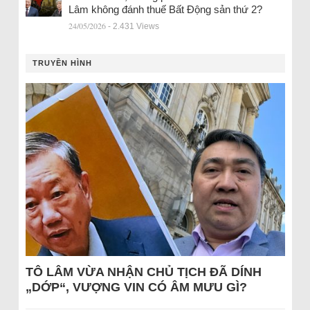
Lâm không đánh thuế Bất Động sản thứ 2?
24/05/2026
- 2.431 Views
TRUYỀN HÌNH
TÔ LÂM VỪA NHẬN CHỦ TỊCH ĐÃ DÍNH
„DỚP“, VƯỢNG VIN CÓ ÂM MƯU GÌ?