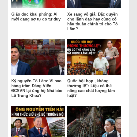
Giáo dục khai phóng: Ai
Xe sang vô giá: Đặc quyền
mới đang sợ tự do tư duy
cho lãnh đạo hay củng cố
hậu thuẫn chính trị cho Tô
Lâm?
Kỷ nguyên Tô Lâm: Vì sao
Quốc hội họp „không
hàng trăm Đảng Viên
thường lệ“: Liệu có thể
ĐCSVN lại ủng hộ Nhà báo
nâng cao chất lượng làm
Lê Trung Khoa?
luật?