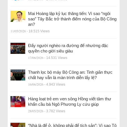
Mai Hoàng lập kỷ lục thăng tiến: Vì sao “ngôi
sao” Tây Bắc trở thành điểm nóng của Bộ Công
an?
11/05/2026
- 18.515 Views
Đẩy người nghèo ra đường để nhường đặc
quyền cho giới siêu giàu
17/06/2026
- 14.531 Views
Thanh lọc bộ máy Bộ Công an: Tinh giản thực
chất hay vẫn là màn trình diễn lấy lệ?
16/06/2026
- 4.943 Views
Hàng loạt trẻ em ven sông Hồng viết tâm thư
khẩn cầu bà Ngô Phương Ly cứu giúp
28/05/2026
- 3.782 Views
“Nhà là để ở, không phải để tích sản”: Vì sao Tô