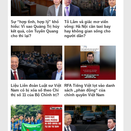
Sự “hợp tình, hợp lý” khó
Tô Lâm và giấc mơ viển
hiểu: Vì sao Quảng Trị hủy
vông: Hà Nội cần taxi bay
kết quả, còn Tuyên Quang
hay không gian sống cho
cho thi lại?
người dân?
Liệu Liên đoàn Luật sư Việt
RFA Tiếng Việt lọt vào danh
Nam có bị xóa sổ theo Chỉ
sách „phản động“ của
thị số 11 của Bộ Chính trị?
chính quyền Việt Nam