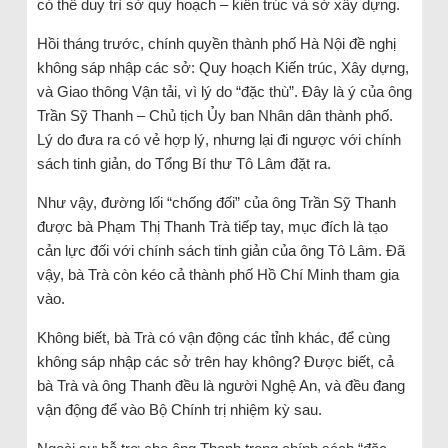
có thể duy trì sở quy hoạch – kiến trúc và sở xây dựng.
Hồi tháng trước, chính quyền thành phố Hà Nội đề nghị
không sáp nhập các sở: Quy hoạch Kiến trúc, Xây dựng,
và Giao thông Vận tải, vì lý do “đặc thù”. Đây là ý của ông
Trần Sỹ Thanh – Chủ tịch Ủy ban Nhân dân thành phố.
Lý do đưa ra có vẻ hợp lý, nhưng lại đi ngược với chính
sách tinh giản, do Tổng Bí thư Tô Lâm đặt ra.
Như vậy, đường lối “chống đối” của ông Trần Sỹ Thanh
được bà Phạm Thị Thanh Trà tiếp tay, mục đích là tạo
cản lực đối với chính sách tinh giản của ông Tô Lâm. Đã
vậy, bà Trà còn kéo cả thành phố Hồ Chí Minh tham gia
vào.
Không biết, bà Trà có vận động các tỉnh khác, để cùng
không sáp nhập các sở trên hay không? Được biết, cả
bà Trà và ông Thanh đều là người Nghệ An, và đều đang
vận động để vào Bộ Chính trị nhiệm kỳ sau.