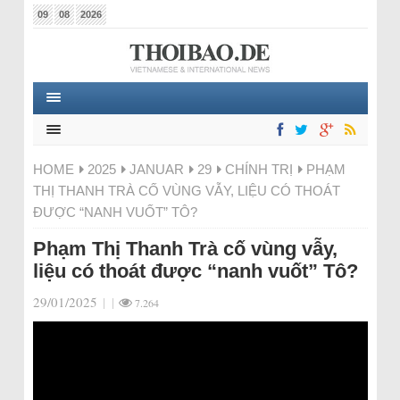
09
08
2026
HOME
2025
JANUAR
29
CHÍNH TRỊ
PHẠM
THỊ THANH TRÀ CỐ VÙNG VẪY, LIỆU CÓ THOÁT
ĐƯỢC “NANH VUỐT” TÔ?
Phạm Thị Thanh Trà cố vùng vẫy,
liệu có thoát được “nanh vuốt” Tô?
29/01/2025
|
|
7.264