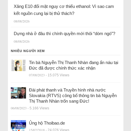
Xăng E10 đối mặt nguy cơ thiếu ethanol: Vì sao cam
kết nguồn cung lại bị thử thách?
08/08/2026
Dựng nhà ở đâu thì chính quyền mới thôi “dòm ngó”?
08/08/2026
NHIỀU NGƯỜI XEM
Tin bà Nguyễn Thị Thanh Nhàn đang ẩn náu tại
Đức đã được chính thức xác nhận
07/08/2023
- 15.075 Views
Đài phát thanh và Truyền hình nhà nước
Slovakia (RTVS) công bố thông tin bà Nguyễn
Thị Thanh Nhàn trốn sang Đức!
06/08/2023
- 5.166 Views
Ủng hộ Thoibao.de
15/02/2018
- 24.076 Views