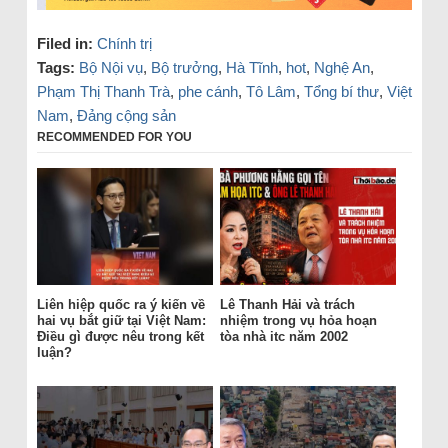
Filed in:
Chính trị
Tags:
Bộ Nội vụ
,
Bộ trưởng
,
Hà Tĩnh
,
hot
,
Nghệ An
,
Phạm Thị Thanh Trà
,
phe cánh
,
Tô Lâm
,
Tổng bí thư
,
Việt
Nam
,
Đảng cộng sản
RECOMMENDED FOR YOU
Liên hiệp quốc ra ý kiến về
Lê Thanh Hải và trách
hai vụ bắt giữ tại Việt Nam:
nhiệm trong vụ hỏa hoạn
Điều gì được nêu trong kết
tòa nhà itc năm 2002
luận?