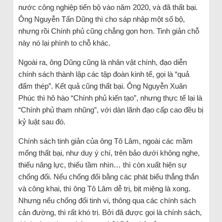
nước công nghiệp tiến bộ vào năm 2020, và đã thất bại.
Ông Nguyễn Tấn Dũng thì cho sáp nhập một số bộ,
nhưng rồi Chính phủ cũng chẳng gọn hơn. Tinh giản chỗ
này nó lại phình to chỗ khác.
Ngoài ra, ông Dũng cũng là nhân vật chính, đạo diễn
chính sách thành lập các tập đoàn kinh tế, gọi là “quả
đấm thép”. Kết quả cũng thất bại. Ông Nguyễn Xuân
Phúc thì hô hào “Chính phủ kiến tạo”, nhưng thực tế lại là
“Chính phủ tham nhũng”, với dàn lãnh đạo cấp cao đều bị
kỷ luật sau đó.
Chính sách tinh giản của ông Tô Lâm, ngoài các mầm
mống thất bại, như duy ý chí, trên bảo dưới không nghe,
thiếu năng lực, thiếu tầm nhìn… thì còn xuất hiện sự
chống đối. Nếu chống đối bằng các phát biểu thẳng thắn
và công khai, thì ông Tô Lâm dễ trị, bịt miệng là xong.
Nhưng nếu chống đối tinh vi, thông qua các chính sách
cản đường, thì rất khó trị. Bởi đã được gọi là chính sách,