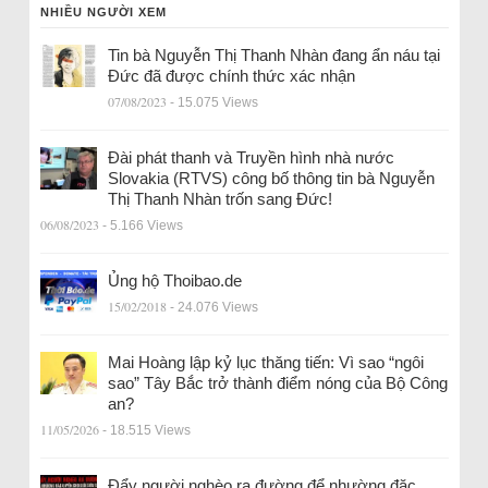
NHIỀU NGƯỜI XEM
Tin bà Nguyễn Thị Thanh Nhàn đang ẩn náu tại
Đức đã được chính thức xác nhận
07/08/2023
- 15.075 Views
Đài phát thanh và Truyền hình nhà nước
Slovakia (RTVS) công bố thông tin bà Nguyễn
Thị Thanh Nhàn trốn sang Đức!
06/08/2023
- 5.166 Views
Ủng hộ Thoibao.de
15/02/2018
- 24.076 Views
Mai Hoàng lập kỷ lục thăng tiến: Vì sao “ngôi
sao” Tây Bắc trở thành điểm nóng của Bộ Công
an?
11/05/2026
- 18.515 Views
Đẩy người nghèo ra đường để nhường đặc