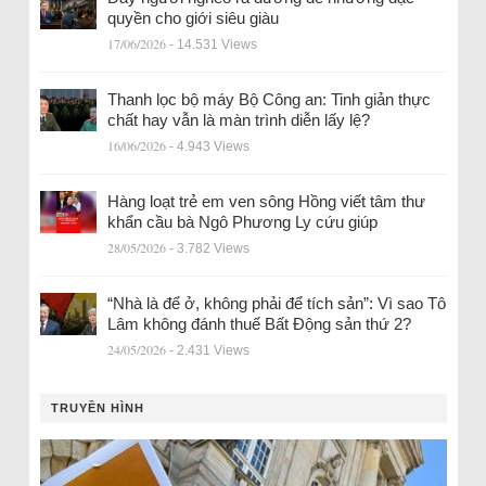
quyền cho giới siêu giàu
17/06/2026
- 14.531 Views
Thanh lọc bộ máy Bộ Công an: Tinh giản thực
chất hay vẫn là màn trình diễn lấy lệ?
16/06/2026
- 4.943 Views
Hàng loạt trẻ em ven sông Hồng viết tâm thư
khẩn cầu bà Ngô Phương Ly cứu giúp
28/05/2026
- 3.782 Views
“Nhà là để ở, không phải để tích sản”: Vì sao Tô
Lâm không đánh thuế Bất Động sản thứ 2?
24/05/2026
- 2.431 Views
TRUYỀN HÌNH