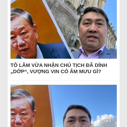
TÔ LÂM VỪA NHẬN CHỦ TỊCH ĐÃ DÍNH
„DỚP“, VƯỢNG VIN CÓ ÂM MƯU GÌ?