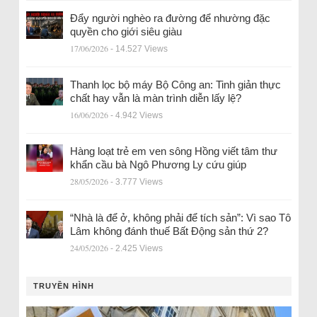
Đẩy người nghèo ra đường để nhường đặc
quyền cho giới siêu giàu
17/06/2026
- 14.527 Views
Thanh lọc bộ máy Bộ Công an: Tinh giản thực
chất hay vẫn là màn trình diễn lấy lệ?
16/06/2026
- 4.942 Views
Hàng loạt trẻ em ven sông Hồng viết tâm thư
khẩn cầu bà Ngô Phương Ly cứu giúp
28/05/2026
- 3.777 Views
“Nhà là để ở, không phải để tích sản”: Vì sao Tô
Lâm không đánh thuế Bất Động sản thứ 2?
24/05/2026
- 2.425 Views
TRUYỀN HÌNH