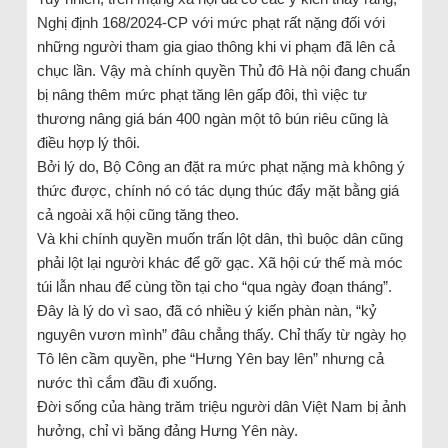
Nghị định 168/2024-CP với mức phạt rất nặng đối với
những người tham gia giao thông khi vi phạm đã lên cả
chục lần. Vậy mà chính quyền Thủ đô Hà nội đang chuẩn
bị nâng thêm mức phạt tăng lên gấp đôi, thì việc tư
thương nâng giá bán 400 ngàn một tô bún riêu cũng là
điều hợp lý thôi.
Bởi lý do, Bộ Công an đặt ra mức phạt nặng mà không ý
thức được, chính nó có tác dụng thúc đẩy mặt bằng giá
cả ngoài xã hội cũng tăng theo.
Và khi chính quyền muốn trấn lột dân, thì buộc dân cũng
phải lột lại người khác để gỡ gạc. Xã hội cứ thế mà móc
túi lẫn nhau để cùng tồn tại cho “qua ngày đoạn tháng”.
Đây là lý do vì sao, đã có nhiều ý kiến phàn nàn, “kỷ
nguyên vươn mình” đâu chẳng thấy. Chỉ thấy từ ngày họ
Tô lên cầm quyền, phe “Hưng Yên bay lên” nhưng cả
nước thì cắm đầu đi xuống.
Đời sống của hàng trăm triệu người dân Việt Nam bị ảnh
hưởng, chỉ vì băng đảng Hưng Yên này.