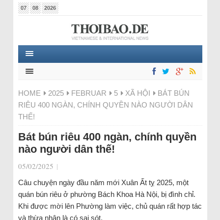
07
08
2026
HOME
2025
FEBRUAR
5
XÃ HỘI
BÁT BÚN
RIÊU 400 NGÀN, CHÍNH QUYỀN NÀO NGƯỜI DÂN
THẾ!
Bát bún riêu 400 ngàn, chính quyền
nào người dân thế!
05/02/2025
|
Câu chuyện ngày đầu năm mới Xuân Ất tỵ 2025, một
quán bún riêu ở phường Bách Khoa Hà Nội, bị đình chỉ.
Khi được mời lên Phường làm việc, chủ quán rất hợp tác
và thừa nhận là có sai sót.