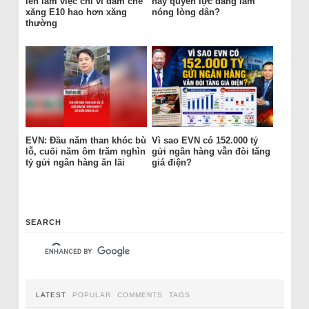
lên làm việc chỉ vì dám chê
hay quyền lực đang làm
xăng E10 hao hơn xăng
nóng lòng dân?
thường
EVN: Đầu năm than khóc bù
Vì sao EVN có 152.000 tỷ
lỗ, cuối năm ôm trăm nghìn
gửi ngân hàng vẫn đòi tăng
tỷ gửi ngân hàng ăn lãi
giá điện?
SEARCH
LATEST
POPULAR
COMMENTS
TAGS