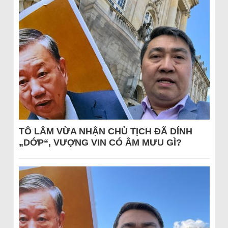
TÔ LÂM VỪA NHẬN CHỦ TỊCH ĐÃ DÍNH
„DỚP“, VƯỢNG VIN CÓ ÂM MƯU GÌ?