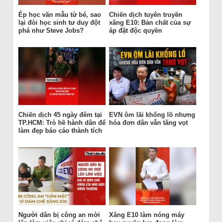
Ép học văn mẫu từ bé, sao
Chiến dịch tuyên truyền
lại đòi học sinh tư duy đột
xăng E10: Bản chất của sự
phá như Steve Jobs?
áp đặt độc quyền
Chiến dịch 45 ngày đêm tại
EVN ôm lãi khổng lồ nhưng
TP.HCM: Trò hề hành dân để
hóa đơn dân vẫn tăng vọt
làm đẹp báo cáo thành tích
Người dân bị công an mời
Xăng E10 làm nóng máy