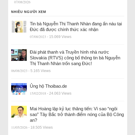
07/08/2026
NHIỀU NGƯỜI XEM
Tin bà Nguyễn Thị Thanh Nhàn đang ẩn náu tại
Đức đã được chính thức xác nhận
07/08/2023
- 15.069 Views
Đài phát thanh và Truyền hình nhà nước
Slovakia (RTVS) công bố thông tin bà Nguyễn
Thị Thanh Nhàn trốn sang Đức!
06/08/2023
- 5.165 Views
Ủng hộ Thoibao.de
15/02/2018
- 24.063 Views
Mai Hoàng lập kỷ lục thăng tiến: Vì sao “ngôi
sao” Tây Bắc trở thành điểm nóng của Bộ Công
an?
11/05/2026
- 18.505 Views