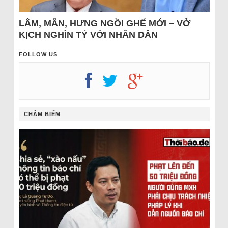
LÂM, MẪN, HƯNG NGỒI GHẾ MỚI – VỞ
KỊCH NGHÌN TỶ VỚI NHÂN DÂN
FOLLOW US
CHÂM BIẾM