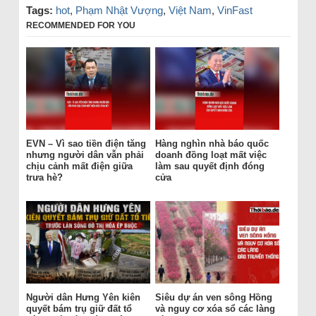
Tags:
hot
,
Phạm Nhật Vượng
,
Việt Nam
,
VinFast
RECOMMENDED FOR YOU
EVN – Vì sao tiền điện tăng
Hàng nghìn nhà báo quốc
nhưng người dân vẫn phải
doanh đồng loạt mất việc
chịu cảnh mất điện giữa
làm sau quyết định đóng
trưa hè?
cửa
Người dân Hưng Yên kiên
Siêu dự án ven sông Hồng
quyết bám trụ giữ đất tổ
và nguy cơ xóa sổ các làng