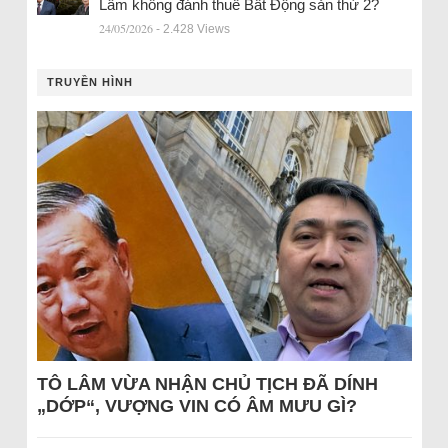
Lâm không đánh thuế Bất Động sản thứ 2?
24/05/2026
- 2.428 Views
TRUYỀN HÌNH
TÔ LÂM VỪA NHẬN CHỦ TỊCH ĐÃ DÍNH
„DỚP“, VƯỢNG VIN CÓ ÂM MƯU GÌ?