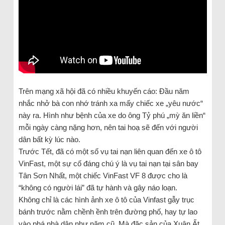
Trên mạng xã hội đã có nhiều khuyến cáo: Đầu năm
nhắc nhở bà con nhớ tránh xa mấy chiếc xe „yêu nước“
này ra. Hình như bệnh của xe do ông Tỷ phú „mỳ ăn liền“
mỗi ngày càng nặng hơn, nên tai hoạ sẽ đến với người
dân bất kỳ lúc nào.
Trước Tết, đã có một số vụ tai nạn liên quan đến xe ô tô
VinFast, một sự cố đáng chú ý là vụ tai nạn tại sân bay
Tân Sơn Nhất, một chiếc VinFast VF 8 được cho là
“không có người lái” đã tự hành và gây náo loạn.
Không chỉ là các hình ảnh xe ô tô của Vinfast gẫy trục
bánh trước nằm chềnh ềnh trên đường phố, hay tự lao
vào phá nhà dân như năm cũ. Mà đặc sản của Xuân Ất