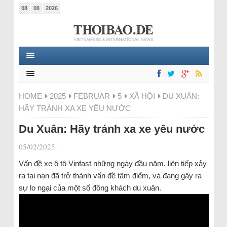
08
08
2026
HOME
2025
FEBRUAR
5
XÃ HỘI
DU XUÂN:
HÃY TRÁNH XA XE YÊU NƯỚC
Du Xuân: Hãy tránh xa xe yêu nước
05/02/2025
|
Vấn đề xe ô tô Vinfast những ngày đầu năm. liên tiếp xảy
ra tai nạn đã trở thành vấn đề tâm điểm, và đang gây ra
sự lo ngại của một số đông khách du xuân.