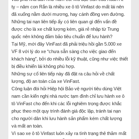
tỵ – năm con Rắn là nhiều xe ô tô Vinfast do mất lái nên
đã xuống nằm dưới mương, hay cánh đồng ven đường.
Những tai nạn liên tiếp ấy có liên quan gì đến vấn đề
được cho là xe chất lượng kém, giá rẻ nhập từ Trung
quốc nên không đảm bảo tiêu chuẩn để lưu hành?
Tại Mỹ, mới đây VinFast đã phải triệu hồi gần 5.000 xe
VF 8 với lý do xe “chưa sẵn sàng cho việc giao đến
khách hàng”, bởi do nhiều lỗi kỹ thuật, cũng như việc thiết
bị điều khiển lái không phù hợp.
Những sự cố liên tiếp này đã đặt ra câu hỏi về chất
lượng, độ an toàn của xe VinFast.
Công luận đòi hỏi Hiệp hội Bảo vệ người tiêu dùng Việt
nam cần kiến nghị nhà nước tạm đình chỉ lưu hành xe ô
tô VinFast cho đến khi các lỗi nghiêm trọng được khắc
phục theo một quy trình đánh giá độc lập, tránh tai nạn
cho người dân khi lưu hành sản phẩm kém chất lượng
và mất an toàn.
Vì sao xe ô tô Vinfast luôn xảy ra tình trạng thê thảm mất