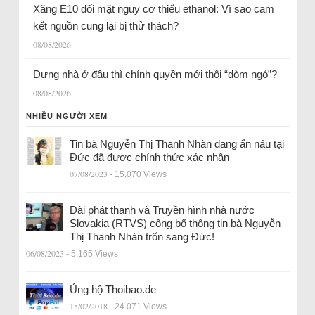
Xăng E10 đối mặt nguy cơ thiếu ethanol: Vì sao cam
kết nguồn cung lại bị thử thách?
08/08/2026
Dựng nhà ở đâu thì chính quyền mới thôi “dòm ngó”?
08/08/2026
NHIỀU NGƯỜI XEM
Tin bà Nguyễn Thị Thanh Nhàn đang ẩn náu tại
Đức đã được chính thức xác nhận
07/08/2023
- 15.070 Views
Đài phát thanh và Truyền hình nhà nước
Slovakia (RTVS) công bố thông tin bà Nguyễn
Thị Thanh Nhàn trốn sang Đức!
06/08/2023
- 5.165 Views
Ủng hộ Thoibao.de
15/02/2018
- 24.071 Views