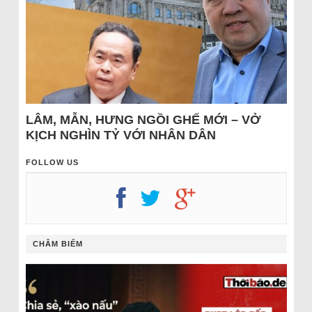
LÂM, MẪN, HƯNG NGỒI GHẾ MỚI – VỞ
KỊCH NGHÌN TỶ VỚI NHÂN DÂN
FOLLOW US
CHÂM BIẾM