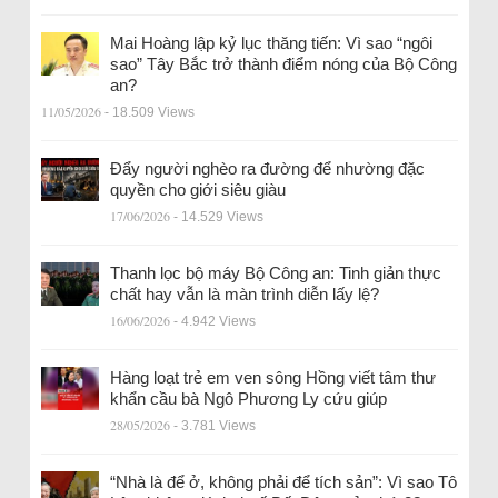
Mai Hoàng lập kỷ lục thăng tiến: Vì sao “ngôi
sao” Tây Bắc trở thành điểm nóng của Bộ Công
an?
11/05/2026
- 18.509 Views
Đẩy người nghèo ra đường để nhường đặc
quyền cho giới siêu giàu
17/06/2026
- 14.529 Views
Thanh lọc bộ máy Bộ Công an: Tinh giản thực
chất hay vẫn là màn trình diễn lấy lệ?
16/06/2026
- 4.942 Views
Hàng loạt trẻ em ven sông Hồng viết tâm thư
khẩn cầu bà Ngô Phương Ly cứu giúp
28/05/2026
- 3.781 Views
“Nhà là để ở, không phải để tích sản”: Vì sao Tô