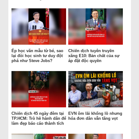
Ép học văn mẫu từ bé, sao
Chiến dịch tuyên truyền
lại đòi học sinh tư duy đột
xăng E10: Bản chất của sự
phá như Steve Jobs?
áp đặt độc quyền
Chiến dịch 45 ngày đêm tại
EVN ôm lãi khổng lồ nhưng
TP.HCM: Trò hề hành dân để
hóa đơn dân vẫn tăng vọt
làm đẹp báo cáo thành tích