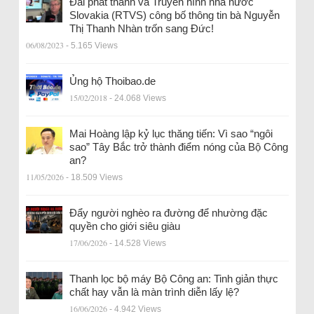
Đài phát thanh và Truyền hình nhà nước
Slovakia (RTVS) công bố thông tin bà Nguyễn
Thị Thanh Nhàn trốn sang Đức!
06/08/2023
- 5.165 Views
Ủng hộ Thoibao.de
15/02/2018
- 24.068 Views
Mai Hoàng lập kỷ lục thăng tiến: Vì sao “ngôi
sao” Tây Bắc trở thành điểm nóng của Bộ Công
an?
11/05/2026
- 18.509 Views
Đẩy người nghèo ra đường để nhường đặc
quyền cho giới siêu giàu
17/06/2026
- 14.528 Views
Thanh lọc bộ máy Bộ Công an: Tinh giản thực
chất hay vẫn là màn trình diễn lấy lệ?
16/06/2026
- 4.942 Views