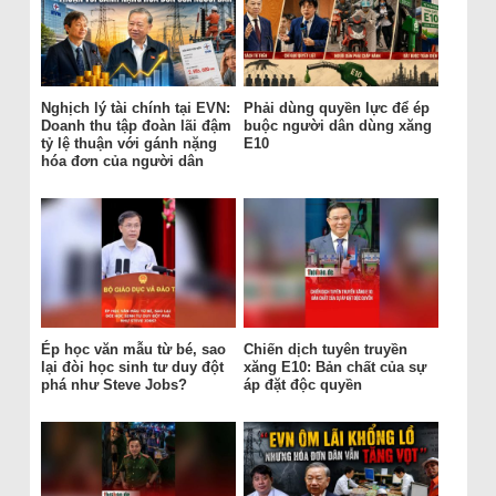
Nghịch lý tài chính tại EVN:
Phải dùng quyền lực để ép
Doanh thu tập đoàn lãi đậm
buộc người dân dùng xăng
tỷ lệ thuận với gánh nặng
E10
hóa đơn của người dân
Ép học văn mẫu từ bé, sao
Chiến dịch tuyên truyền
lại đòi học sinh tư duy đột
xăng E10: Bản chất của sự
phá như Steve Jobs?
áp đặt độc quyền