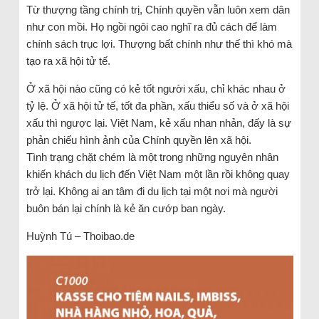
Từ thượng tầng chính trị, Chính quyền vẫn luôn xem dân
như con mồi. Họ ngồi ngôi cao nghĩ ra đủ cách để làm
chính sách trục lợi. Thượng bất chính như thế thì khó mà
tạo ra xã hội tử tế.
Ở xã hội nào cũng có kẻ tốt người xấu, chỉ khác nhau ở
tỷ lệ. Ở xã hội tử tế, tốt đa phần, xấu thiểu số và ở xã hội
xấu thì ngược lại. Việt Nam, kẻ xấu nhan nhản, đấy là sự
phản chiếu hình ảnh của Chính quyền lên xã hội.
Tình trạng chặt chém là một trong những nguyên nhân
khiến khách du lịch đến Việt Nam một lần rồi không quay
trở lại. Không ai an tâm đi du lịch tại một nơi mà người
buôn bán lại chính là kẻ ăn cướp ban ngày.
Huỳnh Tú – Thoibao.de