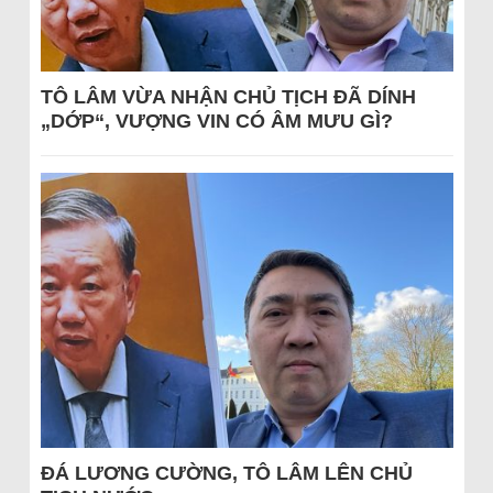
TÔ LÂM VỪA NHẬN CHỦ TỊCH ĐÃ DÍNH
„DỚP“, VƯỢNG VIN CÓ ÂM MƯU GÌ?
ĐÁ LƯƠNG CƯỜNG, TÔ LÂM LÊN CHỦ