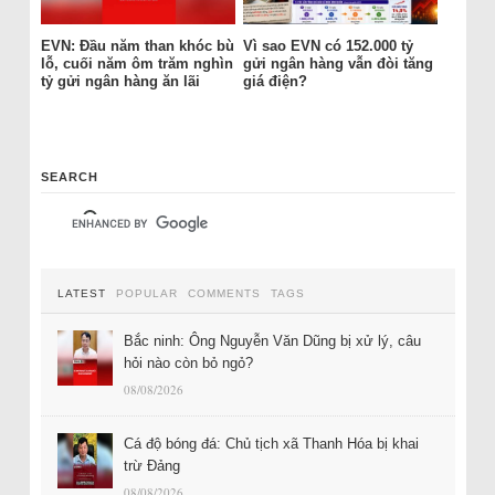
EVN: Đầu năm than khóc bù
Vì sao EVN có 152.000 tỷ
lỗ, cuối năm ôm trăm nghìn
gửi ngân hàng vẫn đòi tăng
tỷ gửi ngân hàng ăn lãi
giá điện?
SEARCH
LATEST
POPULAR
COMMENTS
TAGS
Bắc ninh: Ông Nguyễn Văn Dũng bị xử lý, câu
hỏi nào còn bỏ ngỏ?
08/08/2026
Cá độ bóng đá: Chủ tịch xã Thanh Hóa bị khai
trừ Đảng
08/08/2026