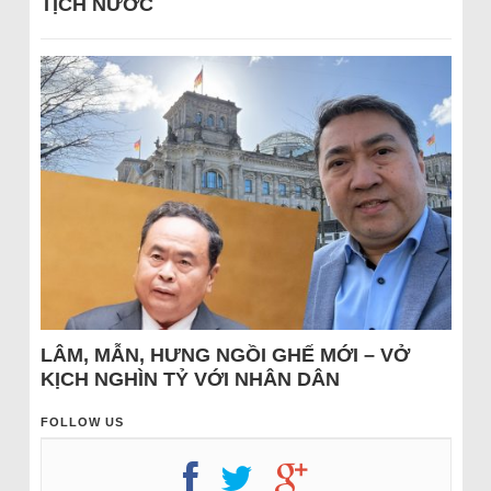
TỊCH NƯỚC
LÂM, MẪN, HƯNG NGỒI GHẾ MỚI – VỞ
KỊCH NGHÌN TỶ VỚI NHÂN DÂN
FOLLOW US