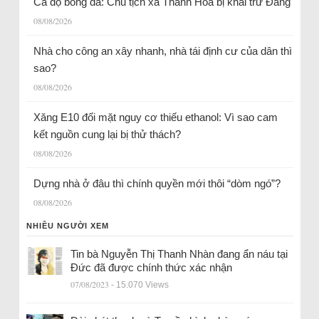
Cá độ bóng đá: Chủ tịch xã Thanh Hóa bị khai trừ Đảng
08/08/2026
Nhà cho công an xây nhanh, nhà tái định cư của dân thì
sao?
08/08/2026
Xăng E10 đối mặt nguy cơ thiếu ethanol: Vì sao cam
kết nguồn cung lại bị thử thách?
08/08/2026
Dựng nhà ở đâu thì chính quyền mới thôi “dòm ngó”?
08/08/2026
NHIỀU NGƯỜI XEM
Tin bà Nguyễn Thị Thanh Nhàn đang ẩn náu tại
Đức đã được chính thức xác nhận
07/08/2023
- 15.070 Views