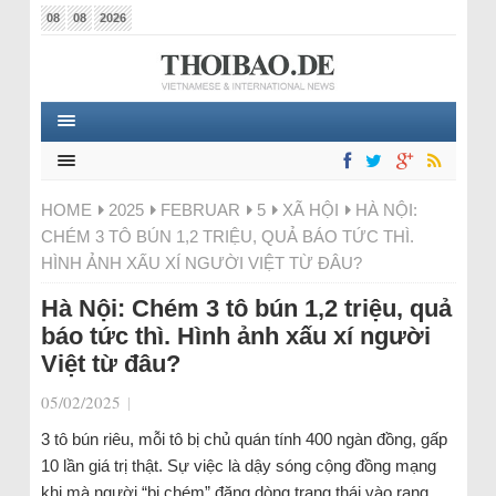
08
08
2026
HOME
2025
FEBRUAR
5
XÃ HỘI
HÀ NỘI:
CHÉM 3 TÔ BÚN 1,2 TRIỆU, QUẢ BÁO TỨC THÌ.
HÌNH ẢNH XẤU XÍ NGƯỜI VIỆT TỪ ĐÂU?
Hà Nội: Chém 3 tô bún 1,2 triệu, quả
báo tức thì. Hình ảnh xấu xí người
Việt từ đâu?
05/02/2025
|
3 tô bún riêu, mỗi tô bị chủ quán tính 400 ngàn đồng, gấp
10 lần giá trị thật. Sự việc là dậy sóng cộng đồng mạng
khi mà người “bị chém” đăng dòng trạng thái vào rạng