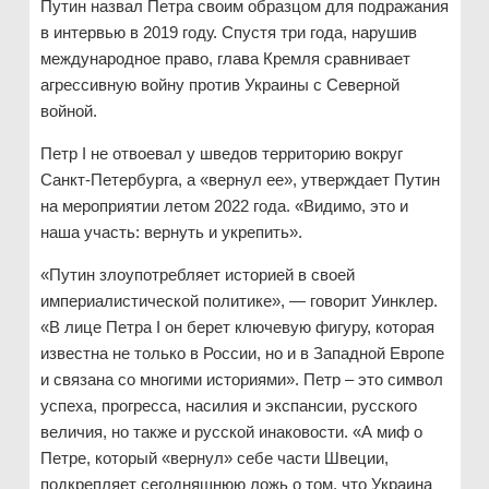
Путин назвал Петра своим образцом для подражания
в интервью в 2019 году. Спустя три года, нарушив
международное право, глава Кремля сравнивает
агрессивную войну против Украины с Северной
войной.
Петр I не отвоевал у шведов территорию вокруг
Санкт-Петербурга, а «вернул ее», утверждает Путин
на мероприятии летом 2022 года. «Видимо, это и
наша участь: вернуть и укрепить».
«Путин злоупотребляет историей в своей
империалистической политике», — говорит Уинклер.
«В лице Петра I он берет ключевую фигуру, которая
известна не только в России, но и в Западной Европе
и связана со многими историями». Петр – это символ
успеха, прогресса, насилия и экспансии, русского
величия, но также и русской инаковости. «А миф о
Петре, который «вернул» себе части Швеции,
подкрепляет сегодняшнюю ложь о том, что Украина