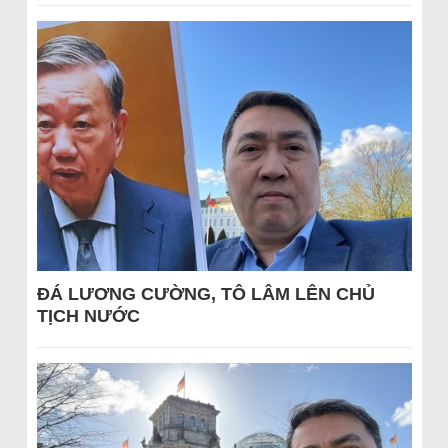
ĐÁ LƯƠNG CƯỜNG, TÔ LÂM LÊN CHỦ
TỊCH NƯỚC