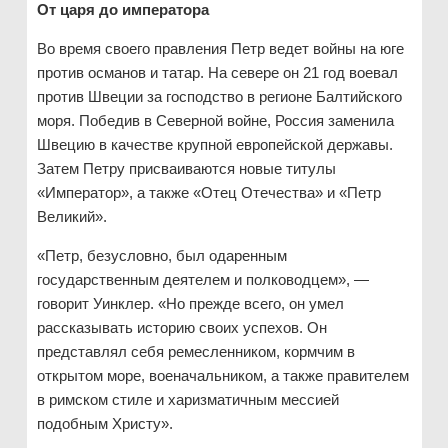
От царя до императора
Во время своего правления Петр ведет войны на юге
против османов и татар. На севере он 21 год воевал
против Швеции за господство в регионе Балтийского
моря. Победив в Северной войне, Россия заменила
Швецию в качестве крупной европейской державы.
Затем Петру присваиваются новые титулы
«Император», а также «Отец Отечества» и «Петр
Великий».
«Петр, безусловно, был одаренным
государственным деятелем и полководцем», —
говорит Уинклер. «Но прежде всего, он умел
рассказывать историю своих успехов. Он
представлял себя ремесленником, кормчим в
открытом море, военачальником, а также правителем
в римском стиле и харизматичным мессией
подобным Христу».