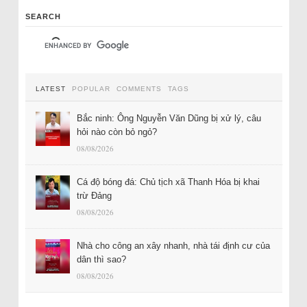
SEARCH
LATEST
POPULAR
COMMENTS
TAGS
Bắc ninh: Ông Nguyễn Văn Dũng bị xử lý, câu
hỏi nào còn bỏ ngỏ?
08/08/2026
Cá độ bóng đá: Chủ tịch xã Thanh Hóa bị khai
trừ Đảng
08/08/2026
Nhà cho công an xây nhanh, nhà tái định cư của
dân thì sao?
08/08/2026