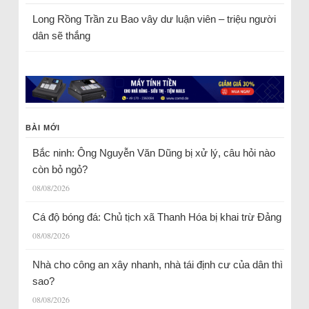
Long Rồng Trần
zu
Bao vây dư luận viên – triệu người
dân sẽ thắng
BÀI MỚI
Bắc ninh: Ông Nguyễn Văn Dũng bị xử lý, câu hỏi nào
còn bỏ ngỏ?
08/08/2026
Cá độ bóng đá: Chủ tịch xã Thanh Hóa bị khai trừ Đảng
08/08/2026
Nhà cho công an xây nhanh, nhà tái định cư của dân thì
sao?
08/08/2026