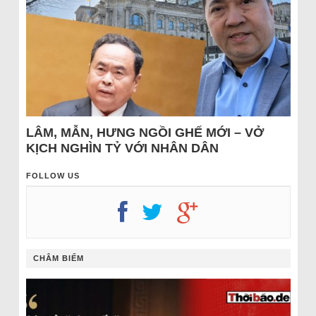
LÂM, MẪN, HƯNG NGỒI GHẾ MỚI – VỞ
KỊCH NGHÌN TỶ VỚI NHÂN DÂN
FOLLOW US
CHÂM BIẾM