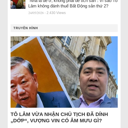
“Nhà là để ở, không phải để tích sản”: Vì sao Tô
Lâm không đánh thuế Bất Động sản thứ 2?
24/05/2026
- 2.430 Views
TRUYỀN HÌNH
TÔ LÂM VỪA NHẬN CHỦ TỊCH ĐÃ DÍNH
„DỚP“, VƯỢNG VIN CÓ ÂM MƯU GÌ?