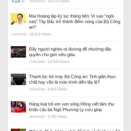
15/02/2018
- 24.074 Views
Mai Hoàng lập kỷ lục thăng tiến: Vì sao “ngôi
sao” Tây Bắc trở thành điểm nóng của Bộ Công
an?
11/05/2026
- 18.513 Views
Đẩy người nghèo ra đường để nhường đặc
quyền cho giới siêu giàu
17/06/2026
- 14.530 Views
Thanh lọc bộ máy Bộ Công an: Tinh giản thực
chất hay vẫn là màn trình diễn lấy lệ?
16/06/2026
- 4.943 Views
Hàng loạt trẻ em ven sông Hồng viết tâm thư
khẩn cầu bà Ngô Phương Ly cứu giúp
28/05/2026
- 3.782 Views