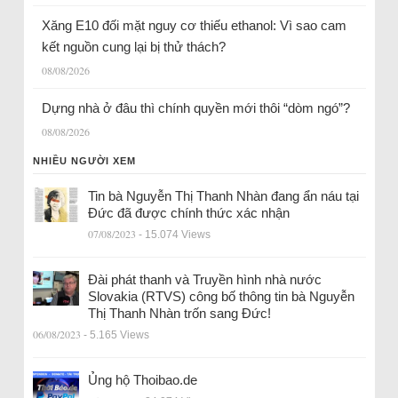
Xăng E10 đối mặt nguy cơ thiếu ethanol: Vì sao cam
kết nguồn cung lại bị thử thách?
08/08/2026
Dựng nhà ở đâu thì chính quyền mới thôi “dòm ngó”?
08/08/2026
NHIỀU NGƯỜI XEM
Tin bà Nguyễn Thị Thanh Nhàn đang ẩn náu tại
Đức đã được chính thức xác nhận
07/08/2023
- 15.074 Views
Đài phát thanh và Truyền hình nhà nước
Slovakia (RTVS) công bố thông tin bà Nguyễn
Thị Thanh Nhàn trốn sang Đức!
06/08/2023
- 5.165 Views
Ủng hộ Thoibao.de