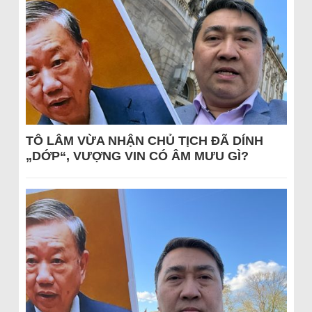
TÔ LÂM VỪA NHẬN CHỦ TỊCH ĐÃ DÍNH
„DỚP“, VƯỢNG VIN CÓ ÂM MƯU GÌ?