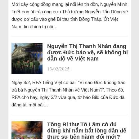
Mới đây cộng đồng mạng lại nổi lên tin đồn, Nguyễn Minh
Triết-con út của ông cựu Thủ tướng Nguyễn Tấn Dũng sẽ
được cơ cấu vào ghế Bí thư tỉnh Đồng Tháp. Ởt Việt
Nam, tin chính trị nội…
Nguyễn Thị Thanh Nhàn đang
được Đức bảo vệ, sẽ không bị
dẫn độ về Việt Nam
13/02/2025
|
Ngày 9/2, RFA Tiếng Việt có bài: “Vì sao Đức không trao
trả bà Nguyễn Thị Thanh Nhàn về Việt Nam?”. Theo đó,
RFA cho hay, ngày 3/2 vừa qua, tờ báo Bild của Đức đã
đăng tải một bài…
Tổng Bí thư Tô Lâm có đủ
dũng khí nắm bắt lòng dân để
thực sự tiến hành đổi mới?