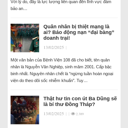
Với lý do, đây là lực lượng liên quan đến lĩnh vực đảm
bảo an…
Quân nhân bị thiệt mạng là
ai? Báo động nạn “đại bàng”
doanh trại!
13/02/2025
|
Một văn bản của Bệnh Viện 108 đã cho biết, tên quân
nhân là Nguyễn Văn Nghiệp, sinh măm 2001. Cấp bậc
binh nhất. Nguyên nhân chết là “ngừng tuần hoàn ngoại
viện do theo dõi sốc nhiễm khuẩn”. Tuy…
Thật hư tin con út Ba Dũng sẽ
là bí thư Đồng Tháp?
13/02/2025
|
|
2.389