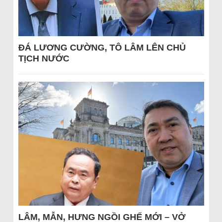
ĐÁ LƯƠNG CƯỜNG, TÔ LÂM LÊN CHỦ
TỊCH NƯỚC
LÂM, MẪN, HƯNG NGỒI GHẾ MỚI – VỞ