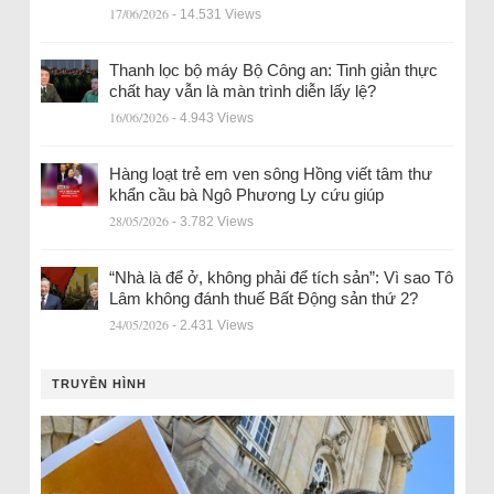
17/06/2026
- 14.531 Views
Thanh lọc bộ máy Bộ Công an: Tinh giản thực
chất hay vẫn là màn trình diễn lấy lệ?
16/06/2026
- 4.943 Views
Hàng loạt trẻ em ven sông Hồng viết tâm thư
khẩn cầu bà Ngô Phương Ly cứu giúp
28/05/2026
- 3.782 Views
“Nhà là để ở, không phải để tích sản”: Vì sao Tô
Lâm không đánh thuế Bất Động sản thứ 2?
24/05/2026
- 2.431 Views
TRUYỀN HÌNH