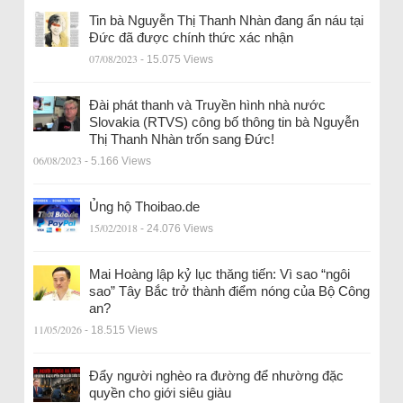
Tin bà Nguyễn Thị Thanh Nhàn đang ẩn náu tại
Đức đã được chính thức xác nhận
07/08/2023
- 15.075 Views
Đài phát thanh và Truyền hình nhà nước
Slovakia (RTVS) công bố thông tin bà Nguyễn
Thị Thanh Nhàn trốn sang Đức!
06/08/2023
- 5.166 Views
Ủng hộ Thoibao.de
15/02/2018
- 24.076 Views
Mai Hoàng lập kỷ lục thăng tiến: Vì sao “ngôi
sao” Tây Bắc trở thành điểm nóng của Bộ Công
an?
11/05/2026
- 18.515 Views
Đẩy người nghèo ra đường để nhường đặc
quyền cho giới siêu giàu