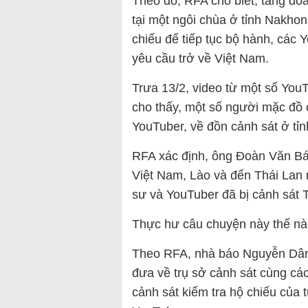
Theo đó, RFA cho biết, tăng đo
tại một ngôi chùa ở tỉnh Nakho
chiếu để tiếp tục bộ hành, các 
yêu cầu trở về Việt Nam.
Trưa 13/2, video từ một số You
cho thấy, một số người mặc đồ c
YouTuber, về đồn cảnh sát ở t
RFA xác định, ông Đoàn Văn Báu
Việt Nam, Lào và đến Thái Lan 
sư và YouTuber đã bị cảnh sát T
Thực hư câu chuyện này thế n
Theo RFA, nhà báo Nguyễn Dân,
đưa về trụ sở cảnh sát cùng cá
cảnh sát kiểm tra hộ chiếu của 