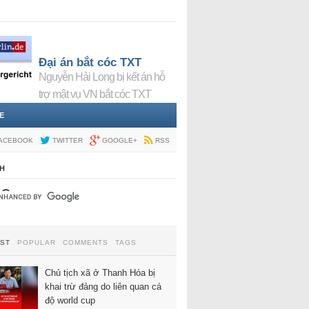
Đại án bắt cóc TXT
Nguyễn Hải Long bị kết án hỗ
trợ mật vụ VN bắt cóc TXT
E
ACEBOOK
TWITTER
GOOGLE+
RSS
H
EST
POPULAR
COMMENTS
TAGS
Chủ tịch xã ở Thanh Hóa bị
khai trừ đảng do liên quan cá
độ world cup