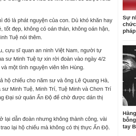
Sự n
hì đó là phát nguyện của con. Dù khó khăn hay
chức
vẻ, tốt đẹp, không có oán thán, không oán hận,
pháp
inh Tuệ nói thêm.
, cựu sĩ quan an ninh Việt Nam, người tự
a sư Minh Tuệ tự xin rời đoàn vào ngày 4/2
và một tình nguyện viên tên Hùng.
trả hộ chiếu cho năm sư và ông Lê Quang Hà,
 sư Minh Tuệ, Minh Trí, Tuệ Minh và Chơn Trí
ng Đại sứ quán Ấn Độ để chờ được dán thị
Hàng
ở lại dẫn đoàn nhưng không thành công, vài
bỗng
tay 
rao lại hộ chiếu mà không có thị thực Ấn Độ.