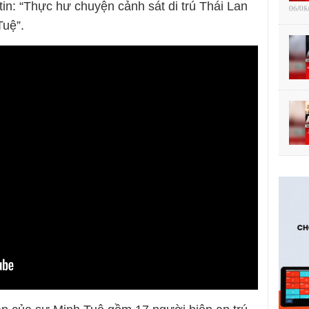
tin: “Thực hư chuyện cảnh sát di trú Thái Lan
06/08
Tuệ”.