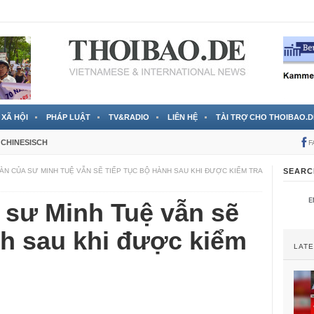
 đã được chính thức xác nhận
3 Jahren ago
XÃ HỘI
PHÁP LUẬT
TV&RADIO
LIÊN HỆ
TÀI TRỢ CHO THOIBAO.D
CHINESISCH
F
ÀN CỦA SƯ MINH TUỆ VẪN SẼ TIẾP TỤC BỘ HÀNH SAU KHI ĐƯỢC KIỂM TRA
SEARC
 sư Minh Tuệ vẫn sẽ
nh sau khi được kiểm
LAT