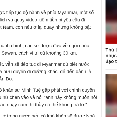
ợc tiếp tục bộ hành về phía Myanmar, một số
lịch và quay video kiếm tiền bị yêu cầu đi
t Nam, còn nếu ở lại quay nhưng không bật
 hành chính, các sư được đưa về ngôi chùa
Thủ 
 Sawan, cách vị trí cũ khoảng 30 km.
nhục 
đạo 
t, vẫn sẽ tiếp tục đi Myanmar dù biết nước
sẽ hữu duyên đi đường khác, để đến đảnh lễ
 Ấn Độ.
ó khăn sư Minh Tuệ gặp phải với chính quyền
ụ nữ chen vào và nói “anh này không muốn hỏi
ào nhạy cảm thì thầy có thể không trả lời”.
t, ở trong nước nếu có khó khăn sẽ được Nhà