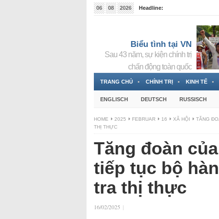
06
08
2026
Headline:
Tin bà Nguyễn Thị Thanh Nhàn đang ẩn náu tại Đức
Biểu tình tại VN
Sau 43 năm, sự kiện chính trị
chấn động toàn quốc
TRANG CHỦ
CHÍNH TRỊ
KINH TẾ
ENGLISCH
DEUTSCH
RUSSISCH
HOME
2025
FEBRUAR
16
XÃ HỘI
TĂNG ĐO
THỊ THỰC
Tăng đoàn của
tiếp tục bộ hà
tra thị thực
16/02/2025
|