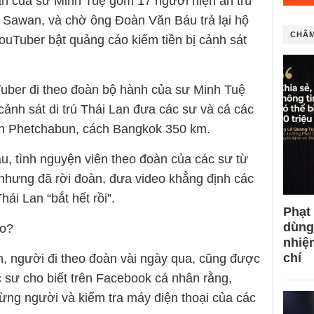
àn của sư Minh Tuệ gồm 17 người hiện an trú
n Sawan, và chờ ông Đoàn Văn Báu trả lại hộ
CHÂM
YouTuber bật quảng cáo kiếm tiền bị cảnh sát
Tuber đi theo đoàn bộ hành của sư Minh Tuệ
ảnh sát di trú Thái Lan đưa các sư và cả các
ỉnh Phetchabun, cách Bangkok 350 km.
, tình nguyện viên theo đoàn của các sư từ
nhưng đã rời đoàn, đưa video khẳng định các
hái Lan “bắt hết rồi”.
Phạt
dùng
ào?
nhiệ
chí
 người đi theo đoàn vài ngày qua, cũng được
c sư cho biết trên Facebook cá nhân rằng,
từng người và kiểm tra máy điện thoại của các