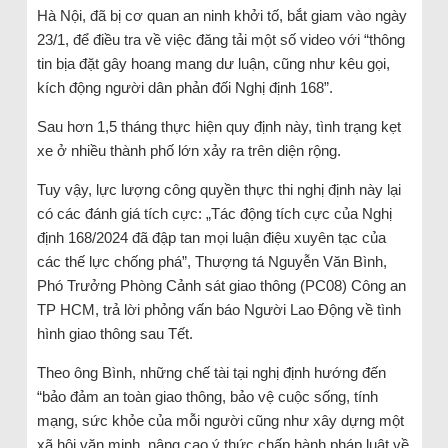
Hà Nội, đã bị cơ quan an ninh khởi tố, bắt giam vào ngày
23/1, để điều tra về việc đăng tải một số video với “thông
tin bịa đặt gây hoang mang dư luận, cũng như kêu gọi,
kích động người dân phản đối Nghị định 168”.
Sau hơn 1,5 tháng thực hiện quy định này, tình trạng kẹt
xe ở nhiều thành phố lớn xảy ra trên diện rộng.
Tuy vậy, lực lượng công quyền thực thi nghị định này lại
có các đánh giá tích cực: „Tác động tích cực của Nghị
định 168/2024 đã đập tan mọi luận điệu xuyên tạc của
các thế lực chống phá”, Thượng tá Nguyễn Văn Bình,
Phó Trưởng Phòng Cảnh sát giao thông (PC08) Công an
TP HCM, trả lời phỏng vấn báo Người Lao Động về tình
hình giao thông sau Tết.
Theo ông Bình, những chế tài tại nghị định hướng đến
“bảo đảm an toàn giao thông, bảo vệ cuộc sống, tính
mạng, sức khỏe của mỗi người cũng như xây dựng một
xã hội văn minh, nâng cao ý thức chấp hành pháp luật về