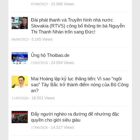
07/08/2023
- 15.066 Views
Đài phát thanh và Truyền hình nhà nước
Slovakia (RTVS) công bố thông tin bà Nguyễn
Thị Thanh Nhàn trốn sang Đức!
06/08/2023
- 5.165 Views
Ủng hộ Thoibao.de
15/02/2018
- 24.054 Views
Mai Hoàng lập kỷ lục thăng tiến: Vì sao “ngôi
sao” Tây Bắc trở thành điểm nóng của Bộ Công
an?
11/05/2026
- 18.501 Views
Đẩy người nghèo ra đường để nhường đặc
quyền cho giới siêu giàu
17/06/2026
- 14.527 Views