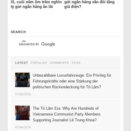
lỗ, cuối năm ôm trăm nghìn
gửi ngân hàng vẫn đòi tăng
tỷ gửi ngân hàng ăn lãi
giá điện?
SEARCH
LATEST
POPULAR
COMMENTS
TAGS
Unbezahlbare Luxusfahrzeuge: Ein Privileg für
Führungskräfte oder eine Stärkung der
politischen Rückendeckung für Tô Lâm?
07/08/2026
The Tô Lâm Era: Why Are Hundreds of
Vietnamese Communist Party Members
Supporting Journalist Lê Trung Khoa?
07/08/2026