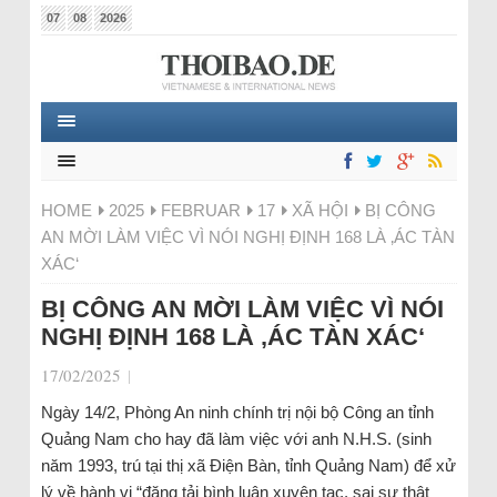
07
08
2026
HOME
2025
FEBRUAR
17
XÃ HỘI
BỊ CÔNG
AN MỜI LÀM VIỆC VÌ NÓI NGHỊ ĐỊNH 168 LÀ ‚ÁC TÀN
XÁC‘
BỊ CÔNG AN MỜI LÀM VIỆC VÌ NÓI
NGHỊ ĐỊNH 168 LÀ ‚ÁC TÀN XÁC‘
17/02/2025
|
Ngày 14/2, Phòng An ninh chính trị nội bộ Công an tỉnh
Quảng Nam cho hay đã làm việc với anh N.H.S. (sinh
năm 1993, trú tại thị xã Điện Bàn, tỉnh Quảng Nam) để xử
lý về hành vi “đăng tải bình luận xuyên tạc, sai sự thật