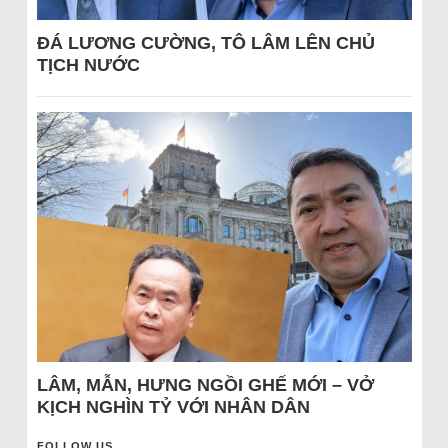
ĐÁ LƯƠNG CƯỜNG, TÔ LÂM LÊN CHỦ
TỊCH NƯỚC
LÂM, MẪN, HƯNG NGỒI GHẾ MỚI – VỞ
KỊCH NGHÌN TỶ VỚI NHÂN DÂN
FOLLOW US