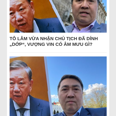
TÔ LÂM VỪA NHẬN CHỦ TỊCH ĐÃ DÍNH
„DỚP“, VƯỢNG VIN CÓ ÂM MƯU GÌ?