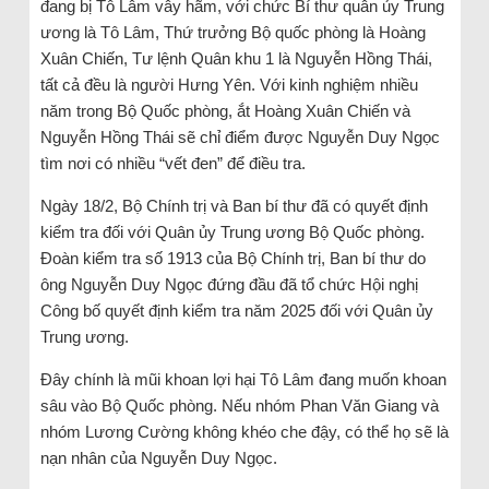
đang bị Tô Lâm vây hãm, với chức Bí thư quân ủy Trung
ương là Tô Lâm, Thứ trưởng Bộ quốc phòng là Hoàng
Xuân Chiến, Tư lệnh Quân khu 1 là Nguyễn Hồng Thái,
tất cả đều là người Hưng Yên. Với kinh nghiệm nhiều
năm trong Bộ Quốc phòng, ắt Hoàng Xuân Chiến và
Nguyễn Hồng Thái sẽ chỉ điểm được Nguyễn Duy Ngọc
tìm nơi có nhiều “vết đen” để điều tra.
Ngày 18/2, Bộ Chính trị và Ban bí thư đã có quyết định
kiểm tra đối với Quân ủy Trung ương Bộ Quốc phòng.
Đoàn kiểm tra số 1913 của Bộ Chính trị, Ban bí thư do
ông Nguyễn Duy Ngọc đứng đầu đã tổ chức Hội nghị
Công bố quyết định kiểm tra năm 2025 đối với Quân ủy
Trung ương.
Đây chính là mũi khoan lợi hại Tô Lâm đang muốn khoan
sâu vào Bộ Quốc phòng. Nếu nhóm Phan Văn Giang và
nhóm Lương Cường không khéo che đậy, có thể họ sẽ là
nạn nhân của Nguyễn Duy Ngọc.