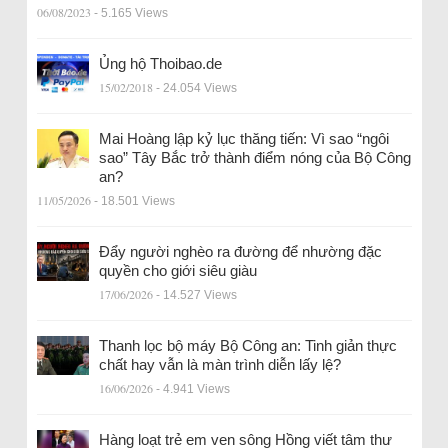
06/08/2023
- 5.165 Views
Ủng hộ Thoibao.de
15/02/2018
- 24.054 Views
Mai Hoàng lập kỷ lục thăng tiến: Vì sao “ngôi
sao” Tây Bắc trở thành điểm nóng của Bộ Công
an?
11/05/2026
- 18.501 Views
Đẩy người nghèo ra đường để nhường đặc
quyền cho giới siêu giàu
17/06/2026
- 14.527 Views
Thanh lọc bộ máy Bộ Công an: Tinh giản thực
chất hay vẫn là màn trình diễn lấy lệ?
16/06/2026
- 4.941 Views
Hàng loạt trẻ em ven sông Hồng viết tâm thư