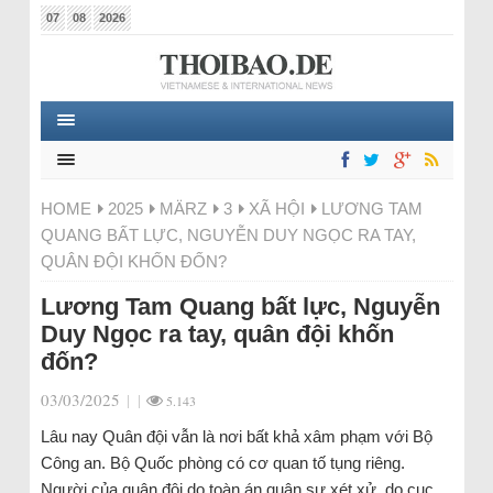
07
08
2026
HOME
2025
MÄRZ
3
XÃ HỘI
LƯƠNG TAM
QUANG BẤT LỰC, NGUYỄN DUY NGỌC RA TAY,
QUÂN ĐỘI KHỐN ĐỐN?
Lương Tam Quang bất lực, Nguyễn
Duy Ngọc ra tay, quân đội khốn
đốn?
03/03/2025
|
|
5.143
Lâu nay Quân đội vẫn là nơi bất khả xâm phạm với Bộ
Công an. Bộ Quốc phòng có cơ quan tố tụng riêng.
Người của quân đội do toàn án quân sự xét xử, do cục