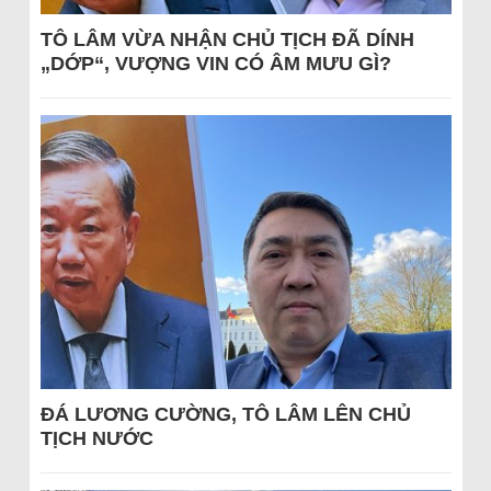
TÔ LÂM VỪA NHẬN CHỦ TỊCH ĐÃ DÍNH
„DỚP“, VƯỢNG VIN CÓ ÂM MƯU GÌ?
ĐÁ LƯƠNG CƯỜNG, TÔ LÂM LÊN CHỦ
TỊCH NƯỚC