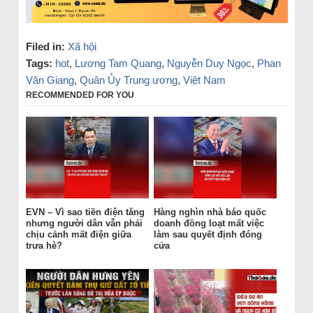
Filed in:
Xã hội
Tags:
hot
,
Lương Tam Quang
,
Nguyễn Duy Ngọc
,
Phan
Văn Giang
,
Quân Ủy Trung ương
,
Việt Nam
RECOMMENDED FOR YOU
EVN – Vì sao tiền điện tăng
Hàng nghìn nhà báo quốc
nhưng người dân vẫn phải
doanh đồng loạt mất việc
chịu cảnh mất điện giữa
làm sau quyết định đóng
trưa hè?
cửa