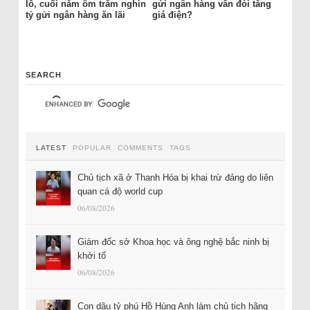
lỗ, cuối năm ôm trăm nghìn
gửi ngân hàng vẫn đòi tăng
tỷ gửi ngân hàng ăn lãi
giá điện?
SEARCH
LATEST
POPULAR
COMMENTS
TAGS
Chủ tịch xã ở Thanh Hóa bị khai trừ đảng do liên
quan cá độ world cup
06/08/2026
Giám đốc sở Khoa học và ông nghệ bắc ninh bị
khởi tố
06/08/2026
Con dâu tỷ phú Hồ Hùng Anh làm chủ tịch hãng