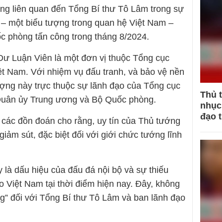
ng liên quan đến Tổng Bí thư Tô Lâm trong sự
m – một biểu tượng trong quan hệ Việt Nam –
c phòng tấn công trong tháng 8/2024.
Dư Luận Viên là một đơn vị thuộc Tổng cục
ệt Nam. Với nhiệm vụ đấu tranh, và bảo vệ nền
ợng này trực thuộc sự lãnh đạo của Tổng cục
Thủ 
 Quân ủy Trung ương và Bộ Quốc phòng.
nhục 
đạo 
n các đồn đoán cho rằng, uy tín của Thủ tướng
ảm sút, đặc biệt đối với giới chức tướng lĩnh
y là dấu hiệu của đấu đá nội bộ và sự thiếu
 Việt Nam tại thời điểm hiện nay. Đây, không
ng” đối với Tổng Bí thư Tô Lâm và ban lãnh đạo