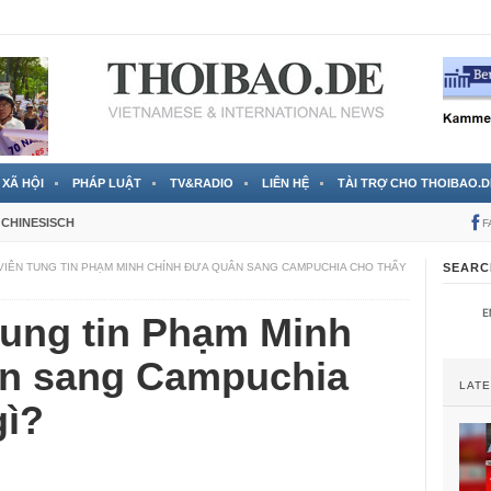
 đã được chính thức xác nhận
3 Jahren ago
XÃ HỘI
PHÁP LUẬT
TV&RADIO
LIÊN HỆ
TÀI TRỢ CHO THOIBAO.D
CHINESISCH
F
VIÊN TUNG TIN PHẠM MINH CHÍNH ĐƯA QUÂN SANG CAMPUCHIA CHO THẤY
SEARC
tung tin Phạm Minh
ân sang Campuchia
LAT
gì?