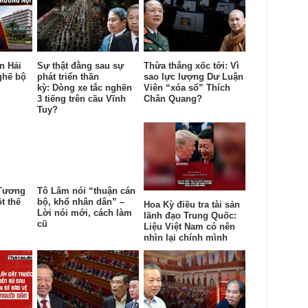
n Hải
Sự thật đằng sau sự
Thừa thắng xốc tới: Vì
ghế bộ
phát triển thần
sao lực lượng Dư Luận
kỳ: Dòng xe tắc nghẽn
Viên “xóa sổ” Thích
3 tiếng trên cầu Vĩnh
Chân Quang?
Tuy?
 Tương
Tô Lâm nói “thuận cán
t thế
bộ, khổ nhân dân” –
Hoa Kỳ điều tra tài sản
Lời nói mới, cách làm
lãnh đạo Trung Quốc:
cũ
Liệu Việt Nam có nên
nhìn lại chính mình