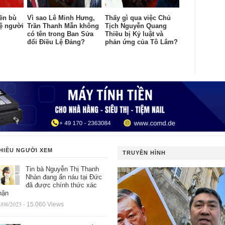
đền bù
Vì sao Lê Minh Hưng,
Thấy gì qua việc Chủ
vệ người
Trần Thanh Mẫn không
Tịch Nguyễn Quang
có tên trong Ban Sửa
Thiều bị Kỷ luật và
đổi Điều Lệ Đảng?
phản ứng của Tô Lâm?
HIỀU NGƯỜI XEM
TRUYỀN HÌNH
Tin bà Nguyễn Thị Thanh
Nhàn đang ẩn náu tại Đức
đã được chính thức xác
hận
/08/2023
- 15.060 Views