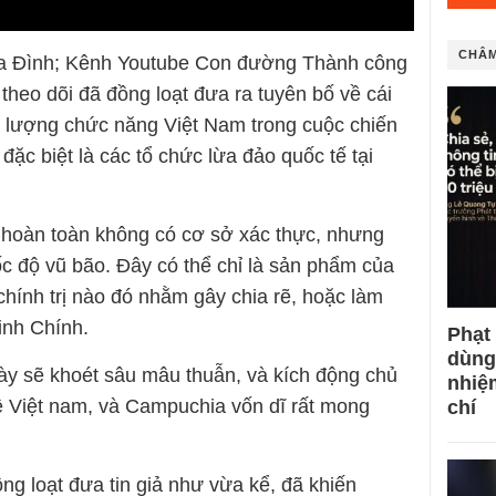
CHÂM
Ba Đình; Kênh Youtube Con đường Thành công
heo dõi đã đồng loạt đưa ra tuyên bố về cái
c lượng chức năng Việt Nam trong cuộc chiến
đặc biệt là các tổ chức lừa đảo quốc tế tại
y, hoàn toàn không có cơ sở xác thực, nhưng
ốc độ vũ bão. Đây có thể chỉ là sản phẩm của
 chính trị nào đó nhằm gây chia rẽ, hoặc làm
inh Chính.
Phạt
dùng
ày sẽ khoét sâu mâu thuẫn, và kích động chủ
nhiệ
ệ Việt nam, và Campuchia vốn dĩ rất mong
chí
g loạt đưa tin giả như vừa kể, đã khiến