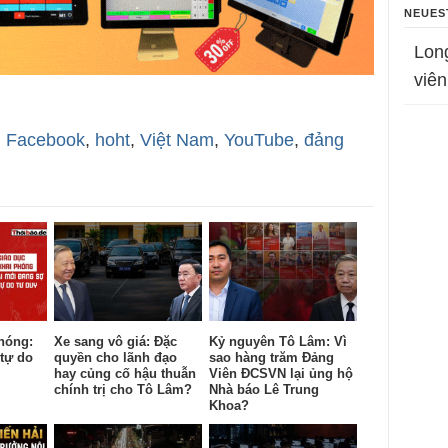
NEUES
Lon
viên
,
Facebook
,
hoht
,
Việt Nam
,
YouTube
,
đảng
hóng:
Xe sang vô giá: Đặc
Kỷ nguyên Tô Lâm: Vì
tự do
quyền cho lãnh đạo
sao hàng trăm Đảng
hay củng cố hậu thuẫn
Viên ĐCSVN lại ủng hộ
chính trị cho Tô Lâm?
Nhà báo Lê Trung
Khoa?