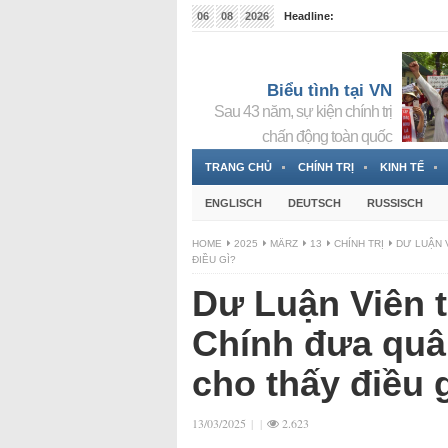
06
08
2026
Headline:
Tin bà Nguyễn Thị Thanh Nhàn đang ẩn náu tại Đức
Biểu tình tại VN
Sau 43 năm, sự kiện chính trị
chấn động toàn quốc
TRANG CHỦ
CHÍNH TRỊ
KINH TẾ
ENGLISCH
DEUTSCH
RUSSISCH
HOME
2025
MÄRZ
13
CHÍNH TRỊ
DƯ LUẬN 
ĐIỀU GÌ?
Dư Luận Viên 
Chính đưa qu
cho thấy điều 
13/03/2025
|
|
2.623