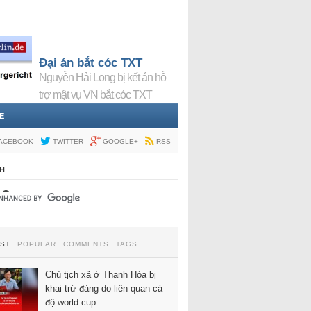
Đại án bắt cóc TXT
Nguyễn Hải Long bị kết án hỗ
trợ mật vụ VN bắt cóc TXT
E
ACEBOOK
TWITTER
GOOGLE+
RSS
H
EST
POPULAR
COMMENTS
TAGS
Chủ tịch xã ở Thanh Hóa bị
khai trừ đảng do liên quan cá
độ world cup