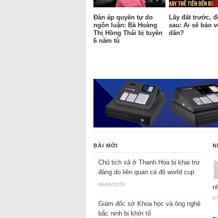
Đàn áp quyền tự do
Lấy đất trước, 
ngôn luận: Bà Hoàng
sau: Ai sẽ bảo 
Thị Hồng Thái bị tuyên
dân?
6 năm tù
BÀI MỚI
N
Chủ tịch xã ở Thanh Hóa bị khai trừ
đảng do liên quan cá độ world cup
06/08/2026
n
07
Giám đốc sở Khoa học và ông nghệ
bắc ninh bị khởi tố